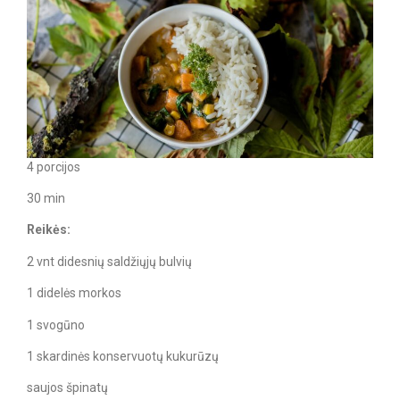
4 porcijos
30 min
Reikės:
2 vnt didesnių saldžiųjų bulvių
1 didelės morkos
1 svogūno
1 skardinės konservuotų kukurūzų
saujos špinatų