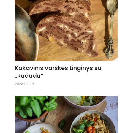
Kakavinis varškės tinginys su
„Rududu“
2026-05-14