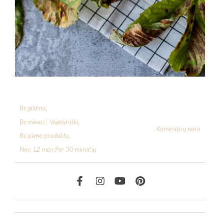
Be glitimo
,
Be mėsos | Vegetariški
,
Komentarų nėra
Be pieno produktų
,
Nuo 12 mėn
,
Per 30 minučių