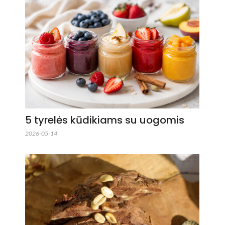
5 tyrelės kūdikiams su uogomis
2026-05-14