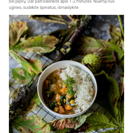
bei pipirų. Dar patroškinkite apie 1-2 minutes. Nuėmę nuo
ugnies, sudėkite špinatus, išmaišykite.