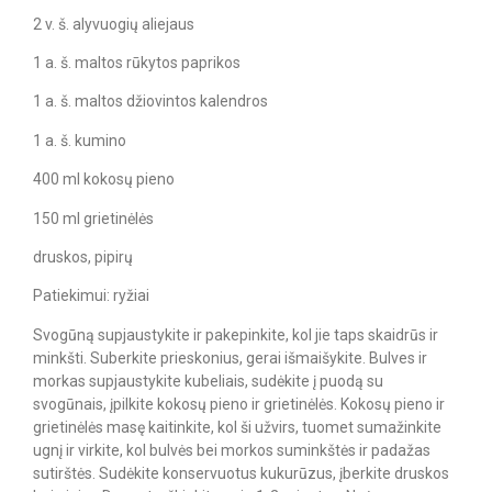
2 v. š. alyvuogių aliejaus
1 a. š. maltos rūkytos paprikos
1 a. š. maltos džiovintos kalendros
1 a. š. kumino
400 ml kokosų pieno
150 ml grietinėlės
druskos, pipirų
Patiekimui: ryžiai
Svogūną supjaustykite ir pakepinkite, kol jie taps skaidrūs ir
minkšti. Suberkite prieskonius, gerai išmaišykite. Bulves ir
morkas supjaustykite kubeliais, sudėkite į puodą su
svogūnais, įpilkite kokosų pieno ir grietinėlės. Kokosų pieno ir
grietinėlės masę kaitinkite, kol ši užvirs, tuomet sumažinkite
ugnį ir virkite, kol bulvės bei morkos suminkštės ir padažas
sutirštės. Sudėkite konservuotus kukurūzus, įberkite druskos