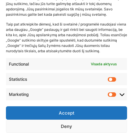
Populiariausios parduotuvės
jūsų sutikimo, tačiau jūs turite galimybę atšaukti ir tokį duomenų
kūdikių tyrelės –…
apdorojimą. Jūsų pasirinkimai įsigalios tik mūsų svetainėje. Savo
pasirinkimus galite bet kada pakeisti sugrįžę į mūsų svetainę.
2026-02-22
Taip pat atkreipkite dėmesį, kad ši svetainė / programėlė naudojasi viena
arba daugiau „Google“ paslaugų ir gali rinkti bei saugoti informaciją, be
kita ko, apie Jūsų apsilankymą arba naudojimosi pobūdį. Toliau esančioje
„Google“ sutikimo skiltyje galite spustelėti, kad duotumėte sutikimą
„Google“ ir trečiųjų šalių žymėms naudoti Jūsų duomenis toliau
nurodytais tikslais, arba atsisakytumėte duoti šį sutikimą.
Functional
Visada aktyvus
Statistics
Marketing
Accept
Deny
© 2023 ZUIKIO RECEPTAI VISOS TEISĖS SAUGOMOS