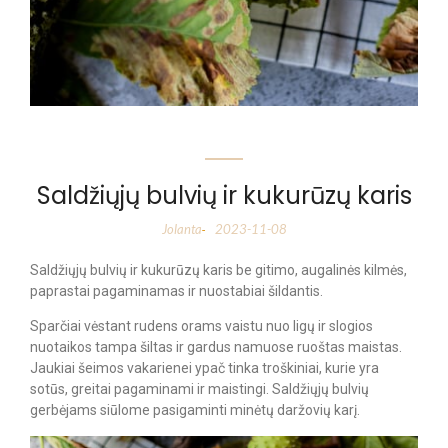
Saldžiųjų bulvių ir kukurūzų karis
Jolanta
2023-11-08
-
Saldžiųjų bulvių ir kukurūzų karis be gitimo, augalinės kilmės,
paprastai pagaminamas ir nuostabiai šildantis.
Sparčiai vėstant rudens orams vaistu nuo ligų ir slogios
nuotaikos tampa šiltas ir gardus namuose ruoštas maistas.
Jaukiai šeimos vakarienei ypač tinka troškiniai, kurie yra
sotūs, greitai pagaminami ir maistingi. Saldžiųjų bulvių
gerbėjams siūlome pasigaminti minėtų daržovių karį.