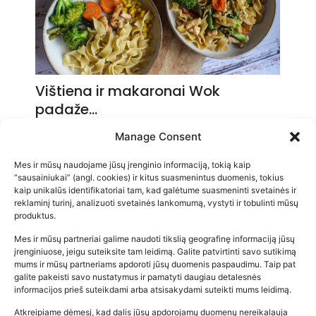
Vištiena ir makaronai Wok
padaže…
2026-05-14
Manage Consent
Mes ir mūsų naudojame jūsų įrenginio informaciją, tokią kaip
“sausainiukai” (angl. cookies) ir kitus suasmenintus duomenis, tokius
kaip unikalūs identifikatoriai tam, kad galėtume suasmeninti svetainės ir
reklaminį turinį, analizuoti svetainės lankomumą, vystyti ir tobulinti mūsų
produktus.
Mes ir mūsų partneriai galime naudoti tikslią geografinę informaciją jūsų
įrenginiuose, jeigu suteiksite tam leidimą. Galite patvirtinti savo sutikimą
mums ir mūsų partneriams apdoroti jūsų duomenis paspaudimu. Taip pat
galite pakeisti savo nustatymus ir pamatyti daugiau detalesnės
informacijos prieš suteikdami arba atsisakydami suteikti mums leidimą.
Atkreipiame dėmesį, kad dalis jūsų apdorojamų duomenų nereikalauja