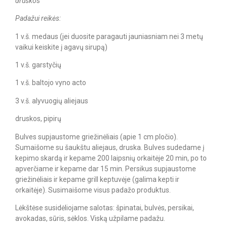
druskos
Padažui reikės:
1 v.š. medaus (jei duosite paragauti jauniasniam nei 3 metų
vaikui keiskite į agavų sirupą)
1 v.š. garstyčių
1 v.š. baltojo vyno acto
3 v.š. alyvuogių aliejaus
druskos, pipirų
Bulves supjaustome griežinėliais (apie 1 cm pločio).
Sumaišome su šaukštu aliejaus, druska. Bulves sudedame į
kepimo skardą ir kepame 200 laipsnių orkaitėje 20 min, po to
apverčiame ir kepame dar 15 min. Persikus supjaustome
griežinėliais ir kepame grill keptuvėje (galima kepti ir
orkaitėje). Susimaišome visus padažo produktus.
Lėkštėse susidėliojame salotas: špinatai, bulvės, persikai,
avokadas, sūris, sėklos. Viską užpilame padažu.