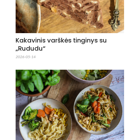
Kakavinis varškės tinginys su
„Rududu“
2026-05-14