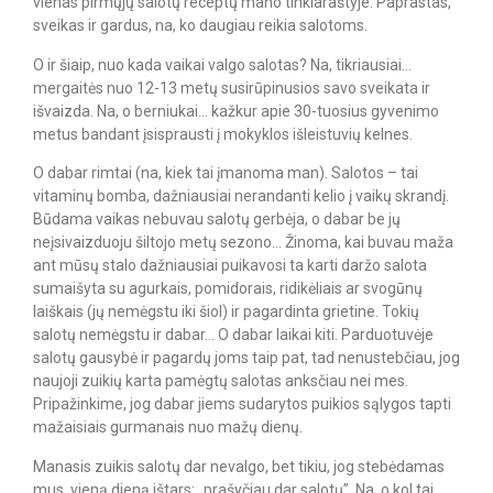
vienas pirmųjų salotų receptų mano tinklaraštyje. Paprastas,
sveikas ir gardus, na, ko daugiau reikia salotoms.
O ir šiaip, nuo kada vaikai valgo salotas? Na, tikriausiai…
mergaitės nuo 12-13 metų susirūpinusios savo sveikata ir
išvaizda. Na, o berniukai… kažkur apie 30-tuosius gyvenimo
metus bandant įsisprausti į mokyklos išleistuvių kelnes.
O dabar rimtai (na, kiek tai įmanoma man). Salotos – tai
vitaminų bomba, dažniausiai nerandanti kelio į vaikų skrandį.
Būdama vaikas nebuvau salotų gerbėja, o dabar be jų
neįsivaizduoju šiltojo metų sezono… Žinoma, kai buvau maža
ant mūsų stalo dažniausiai puikavosi ta karti daržo salota
sumaišyta su agurkais, pomidorais, ridikėliais ar svogūnų
laiškais (jų nemėgstu iki šiol) ir pagardinta grietine. Tokių
salotų nemėgstu ir dabar… O dabar laikai kiti. Parduotuvėje
salotų gausybė ir pagardų joms taip pat, tad nenustebčiau, jog
naujoji zuikių karta pamėgtų salotas anksčiau nei mes.
Pripažinkime, jog dabar jiems sudarytos puikios sąlygos tapti
mažaisiais gurmanais nuo mažų dienų.
Manasis zuikis salotų dar nevalgo, bet tikiu, jog stebėdamas
mus, vieną dieną ištars: „prašyčiau dar salotų”. Na, o kol tai