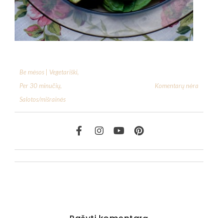
Be mėsos | Vegetariški
,
Komentarų nėra
Per 30 minučių
,
Salotos/mišrainės