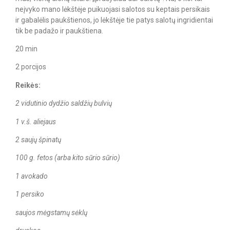
neįvyko mano lėkštėje puikuojasi salotos su keptais persikais
ir gabalėlis paukštienos, jo lėkštėje tie patys salotų ingridientai
tik be padažo ir paukštiena.
20 min
2 porcijos
Reikės:
2 vidutinio dydžio saldžių bulvių
1 v.š. aliejaus
2 saujų špinatų
100 g. fetos (arba kito sūrio sūrio)
1 avokado
1 persiko
saujos mėgstamų sėklų