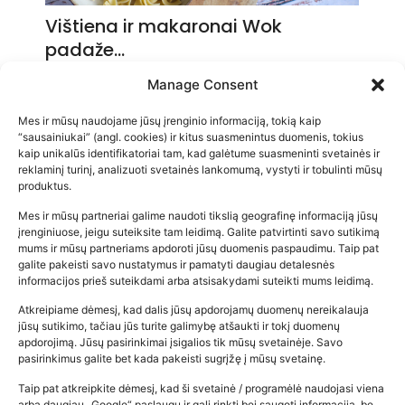
Vištiena ir makaronai Wok
padaže…
2026-05-14
Manage Consent
Mes ir mūsų naudojame jūsų įrenginio informaciją, tokią kaip
“sausainiukai” (angl. cookies) ir kitus suasmenintus duomenis, tokius
kaip unikalūs identifikatoriai tam, kad galėtume suasmeninti svetainės ir
reklaminį turinį, analizuoti svetainės lankomumą, vystyti ir tobulinti mūsų
produktus.
Mes ir mūsų partneriai galime naudoti tikslią geografinę informaciją jūsų
įrenginiuose, jeigu suteiksite tam leidimą. Galite patvirtinti savo sutikimą
mums ir mūsų partneriams apdoroti jūsų duomenis paspaudimu. Taip pat
galite pakeisti savo nustatymus ir pamatyti daugiau detalesnės
informacijos prieš suteikdami arba atsisakydami suteikti mums leidimą.
Atkreipiame dėmesį, kad dalis jūsų apdorojamų duomenų nereikalauja
Populiariausios parduotuvės
jūsų sutikimo, tačiau jūs turite galimybę atšaukti ir tokį duomenų
kūdikių tyrelės –…
apdorojimą. Jūsų pasirinkimai įsigalios tik mūsų svetainėje. Savo
pasirinkimus galite bet kada pakeisti sugrįžę į mūsų svetainę.
2026-02-22
Taip pat atkreipkite dėmesį, kad ši svetainė / programėlė naudojasi viena
arba daugiau „Google“ paslaugų ir gali rinkti bei saugoti informaciją, be