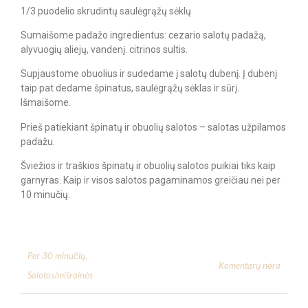
1/3 puodelio skrudintų saulėgrąžų sėklų
Sumaišome padažo ingredientus: cezario salotų padažą,
alyvuogių aliejų, vandenį. citrinos sultis.
Supjaustome obuolius ir sudedame į salotų dubenį. Į dubenį
taip pat dedame špinatus, saulėgrąžų sėklas ir sūrį.
Išmaišome.
Prieš patiekiant špinatų ir obuolių salotos – salotas užpilamos
padažu.
Šviežios ir traškios špinatų ir obuolių salotos puikiai tiks kaip
garnyras. Kaip ir visos salotos pagaminamos greičiau nei per
10 minučių.
Per 30 minučių
,
Komentarų nėra
Salotos/mišrainės