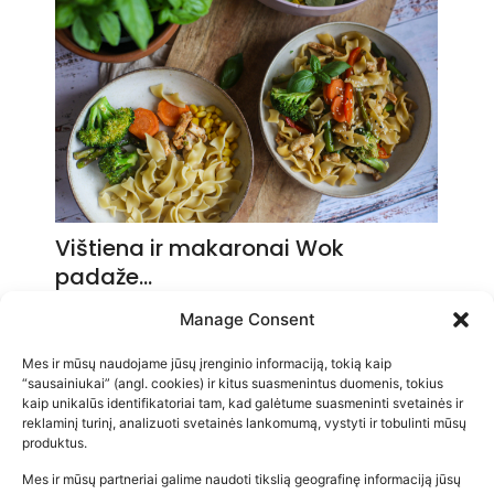
Vištiena ir makaronai Wok
padaže…
2026-05-14
Manage Consent
Mes ir mūsų naudojame jūsų įrenginio informaciją, tokią kaip
“sausainiukai” (angl. cookies) ir kitus suasmenintus duomenis, tokius
kaip unikalūs identifikatoriai tam, kad galėtume suasmeninti svetainės ir
reklaminį turinį, analizuoti svetainės lankomumą, vystyti ir tobulinti mūsų
produktus.
Mes ir mūsų partneriai galime naudoti tikslią geografinę informaciją jūsų