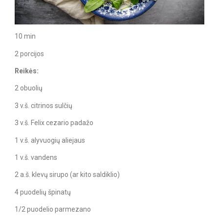
10 min
2 porcijos
Reikės:
2 obuolių
3 v.š. citrinos sulčių
3 v.š. Felix cezario padažo
1 v.š. alyvuogių aliejaus
1 v.š. vandens
2 a.š. klevų sirupo (ar kito saldiklio)
4 puodelių špinatų
1/2 puodelio parmezano