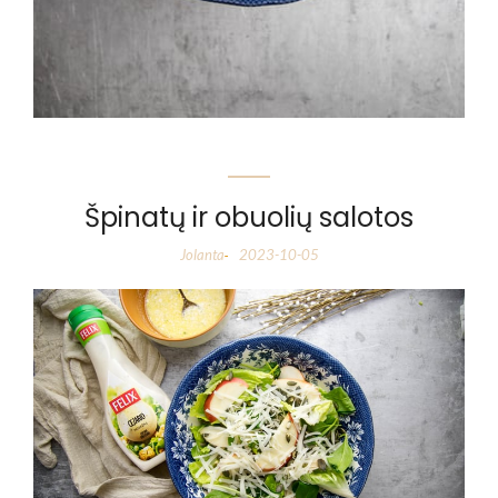
Špinatų ir obuolių salotos
Jolanta
2023-10-05
-