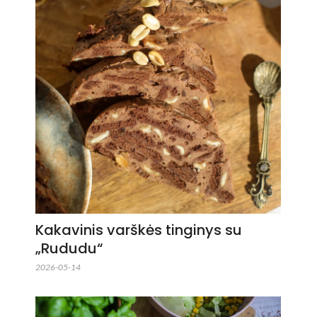
Kakavinis varškės tinginys su
„Rududu“
2026-05-14