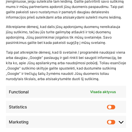
įrenginiuose, jeigu suteiksite tam leidimą. Galite patvirtinti savo sutikimą
mums ir mūsų partneriams apdoroti jūsų duomenis paspaudimu. Taip pat
galite pakeisti savo nustatymus ir pamatyti daugiau detalesnės
informacijos prieš suteikdami arba atsisakydami suteikti mums leidimą.
Atkreipiame dėmesį, kad dalis jūsų apdorojamų duomenų nereikalauja
Populiariausios parduotuvės
jūsų sutikimo, tačiau jūs turite galimybę atšaukti ir tokį duomenų
kūdikių tyrelės –…
apdorojimą. Jūsų pasirinkimai įsigalios tik mūsų svetainėje. Savo
pasirinkimus galite bet kada pakeisti sugrįžę į mūsų svetainę.
2026-02-22
Taip pat atkreipkite dėmesį, kad ši svetainė / programėlė naudojasi viena
arba daugiau „Google“ paslaugų ir gali rinkti bei saugoti informaciją, be
kita ko, apie Jūsų apsilankymą arba naudojimosi pobūdį. Toliau esančioje
„Google“ sutikimo skiltyje galite spustelėti, kad duotumėte sutikimą
„Google“ ir trečiųjų šalių žymėms naudoti Jūsų duomenis toliau
nurodytais tikslais, arba atsisakytumėte duoti šį sutikimą.
Functional
Visada aktyvus
Statistics
Marketing