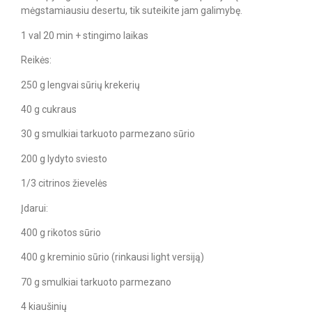
mėgstamiausiu desertu, tik suteikite jam galimybę.
1 val 20 min + stingimo laikas
Reikės:
250 g lengvai sūrių krekerių
40 g cukraus
30 g smulkiai tarkuoto parmezano sūrio
200 g lydyto sviesto
1/3 citrinos žievelės
Įdarui:
400 g rikotos sūrio
400 g kreminio sūrio (rinkausi light versiją)
70 g smulkiai tarkuoto parmezano
4 kiaušinių