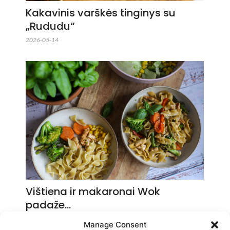
Kakavinis varškės tinginys su
„Rududu“
2026-05-14
Vištiena ir makaronai Wok
padaže…
2026-05-14
Manage Consent