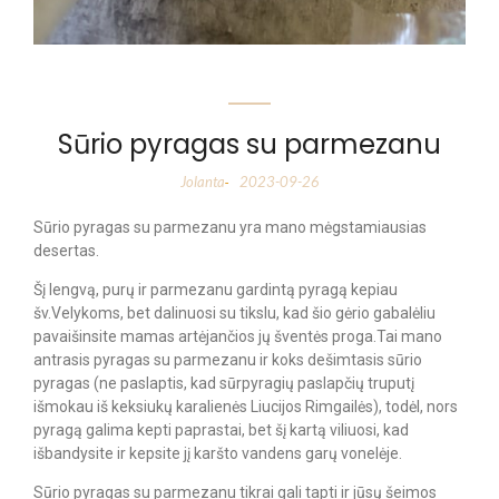
Sūrio pyragas su parmezanu
Jolanta
2023-09-26
-
Sūrio pyragas su parmezanu yra mano mėgstamiausias
desertas.
Šį lengvą, purų ir parmezanu gardintą pyragą kepiau
šv.Velykoms, bet dalinuosi su tikslu, kad šio gėrio gabalėliu
pavaišinsite mamas artėjančios jų šventės proga.Tai mano
antrasis pyragas su parmezanu ir koks dešimtasis sūrio
pyragas (ne paslaptis, kad sūrpyragių paslapčių truputį
išmokau iš keksiukų karalienės Liucijos Rimgailės), todėl, nors
pyragą galima kepti paprastai, bet šį kartą viliuosi, kad
išbandysite ir kepsite jį karšto vandens garų vonelėje.
Sūrio pyragas su parmezanu tikrai gali tapti ir jūsų šeimos