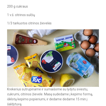
200 g cukraus
1 v.š. citrinos sulčių
1/3 tarkuotos citrinos žievelės
Krekerius sutrupiname ir sumaišome su lydytu sviestu,
cukrumi, citrinos žievele. Masę sudedame į kepimo formą,
išklotą kepimo popieriumi, ir dedame dedame 15 min į
šaldytuvą.