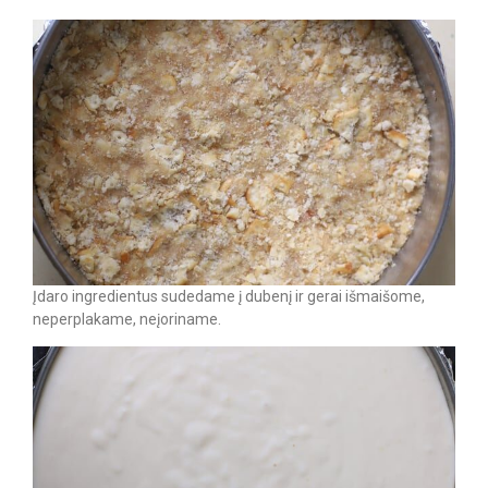
Įdaro ingredientus sudedame į dubenį ir gerai išmaišome,
neperplakame, neįoriname.