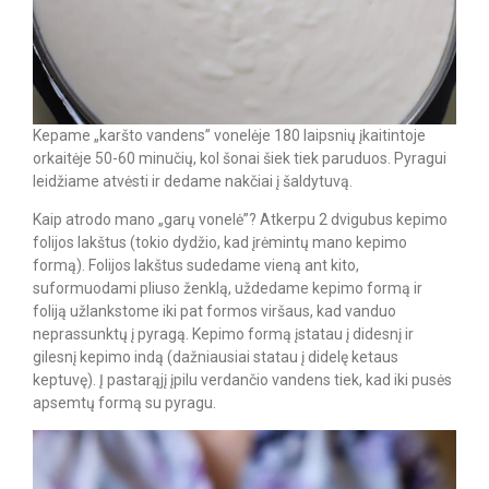
Kepame „karšto vandens” vonelėje 180 laipsnių įkaitintoje
orkaitėje 50-60 minučių, kol šonai šiek tiek paruduos. Pyragui
leidžiame atvėsti ir dedame nakčiai į šaldytuvą.
Kaip atrodo mano „garų vonelė”? Atkerpu 2 dvigubus kepimo
folijos lakštus (tokio dydžio, kad įrėmintų mano kepimo
formą). Folijos lakštus sudedame vieną ant kito,
suformuodami pliuso ženklą, uždedame kepimo formą ir
foliją užlankstome iki pat formos viršaus, kad vanduo
neprassunktų į pyragą. Kepimo formą įstatau į didesnį ir
gilesnį kepimo indą (dažniausiai statau į didelę ketaus
keptuvę). Į pastarąjį įpilu verdančio vandens tiek, kad iki pusės
apsemtų formą su pyragu.