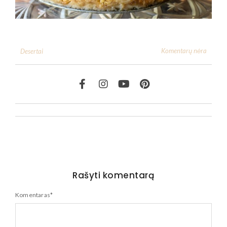
Komentarų nėra
Desertai
Rašyti komentarą
Komentaras
*