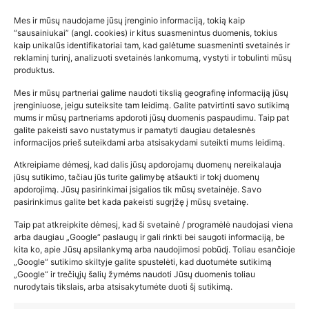
Mes ir mūsų naudojame jūsų įrenginio informaciją, tokią kaip
“sausainiukai” (angl. cookies) ir kitus suasmenintus duomenis, tokius
kaip unikalūs identifikatoriai tam, kad galėtume suasmeninti svetainės ir
reklaminį turinį, analizuoti svetainės lankomumą, vystyti ir tobulinti mūsų
produktus.
Mes ir mūsų partneriai galime naudoti tikslią geografinę informaciją jūsų
įrenginiuose, jeigu suteiksite tam leidimą. Galite patvirtinti savo sutikimą
mums ir mūsų partneriams apdoroti jūsų duomenis paspaudimu. Taip pat
galite pakeisti savo nustatymus ir pamatyti daugiau detalesnės
informacijos prieš suteikdami arba atsisakydami suteikti mums leidimą.
Atkreipiame dėmesį, kad dalis jūsų apdorojamų duomenų nereikalauja
Populiariausios parduotuvės
jūsų sutikimo, tačiau jūs turite galimybę atšaukti ir tokį duomenų
kūdikių tyrelės –…
apdorojimą. Jūsų pasirinkimai įsigalios tik mūsų svetainėje. Savo
pasirinkimus galite bet kada pakeisti sugrįžę į mūsų svetainę.
2026-02-22
Taip pat atkreipkite dėmesį, kad ši svetainė / programėlė naudojasi viena
arba daugiau „Google“ paslaugų ir gali rinkti bei saugoti informaciją, be
kita ko, apie Jūsų apsilankymą arba naudojimosi pobūdį. Toliau esančioje
„Google“ sutikimo skiltyje galite spustelėti, kad duotumėte sutikimą
„Google“ ir trečiųjų šalių žymėms naudoti Jūsų duomenis toliau
nurodytais tikslais, arba atsisakytumėte duoti šį sutikimą.