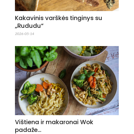
Kakavinis varškės tinginys su
„Rududu“
2026-05-14
Vištiena ir makaronai Wok
padaže…