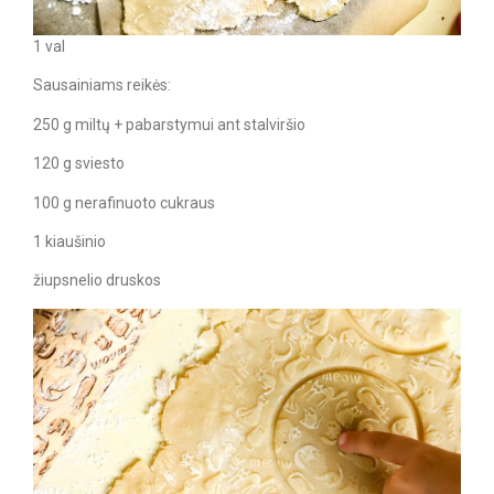
1 val
Sausainiams reikės:
250 g miltų + pabarstymui ant stalviršio
120 g sviesto
100 g nerafinuoto cukraus
1 kiaušinio
žiupsnelio druskos