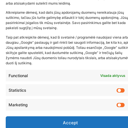
arba atsisakydami suteikti mums leidimą.
Atkreipiame dėmesį, kad dalis jūsų apdorojamų duomenų nereikalauja jūsų
sutikimo, tačiau jūs turite galimybę atšaukti ir tokį duomenų apdorojimą. Jūsų
pasirinkimai įsigalios tik mūsų svetainėje. Savo pasirinkimus galite bet kada
pakeisti sugrįžę į mūsų svetainę.
Taip pat atkreipkite dėmesį, kad ši svetainė / programėlė naudojasi viena arb
daugiau „Google“ paslaugų ir gali rinkti bei saugoti informaciją, be kita ko, ap
Jūsų apsilankymą arba naudojimosi pobūdį. Toliau esančioje „Google“ sutik
skiltyje galite spustelėti, kad duotumėte sutikimą „Google“ ir trečiųjų šalių
žymėms naudoti Jūsų duomenis toliau nurodytais tikslais, arba atsisakytumė
duoti šį sutikimą.
Functional
Visada aktyvus
Statistics
Marketing
Accept