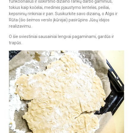
funkcionalius ir išskirtinio dizaino rankų darbo gaminius,
tokius kaip kočėlai, medinės pjaustymo lentelės, peiliai,
kepsninių rinkiniai ir pan. Susikurkite savo dizainą, o Algis ir
Rūta (šio šeimos verslo įkūrėjai) pasirūpins Jūsų idėjos
realizavimu.
O šie sviestiniai sausainiai lengvai pagaminami, gardūs ir
trapūs.