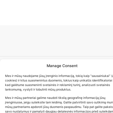
Manage Consent
© 2023 ZUIKIO RECEPTAI VISOS TEISĖS SAUGOMOS
Mes ir mūsų naudojame jūsų įrenginio informaciją, tokią kaip “sausainiukai” (
cookies) ir kitus suasmenintus duomenis, tokius kaip unikalūs identifikatoriai
kad galėtume suasmeninti svetainės ir reklaminį turinį, analizuoti svetainės
lankomumą, vystyti ir tobulinti mūsų produktus.
Mes ir mūsų partneriai galime naudoti tikslią geografinę informaciją jūsų
įrenginiuose, jeigu suteiksite tam leidimą. Galite patvirtinti savo sutikimą mum
mūsų partneriams apdoroti jūsų duomenis paspaudimu. Taip pat galite pakeis
savo nustatymus ir pamatyti daugiau detalesnės informacijos prieš suteikda