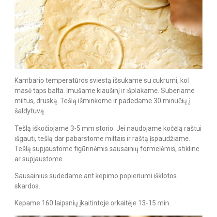
Kambario temperatūros sviestą išsukame su cukrumi, kol
masė taps balta. Imušame kiaušinį ir išplakame. Suberiame
miltus, druską. Tešlą išminkome ir padedame 30 minučių į
šaldytuvą.
Tešlą iškočiojame 3-5 mm storio. Jei naudojame kočėlą raštui
išgauti, tešlą dar pabarstome miltais ir raštą įspaudžiame.
Tešlą supjaustome figūrinėmis sausainių formelėmis, stikline
ar supjaustome.
Sausainius sudedame ant kepimo popieriumi išklotos
skardos.
Kepame 160 laipsnių įkaitintoje orkaitėje 13-15 min.