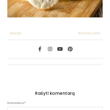
Komentarų nėra
Desertai
Rašyti komentarą
Komentaras
*