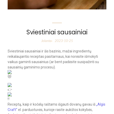
Sviestiniai sausainiai
Jolanta
2023-10-25
-
Sviestiniai sausainiai ir šis bazinis, mažai ingredientų
reikalaujantis receptas pasitarnaus, kai norėsite išmokyti
vaikus gaminti sausainius (ar bent padėsite susipažinti su
sausainių gaminimo procesu).
Receptą, kaip ir kočėlą raštams išgauti dovanų gavau iš
„Algis
Craft”
el. parduotuvės, kurioje rasite aukštos kokybės,