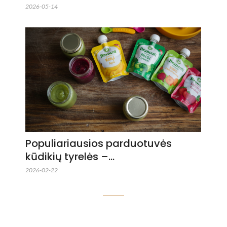
2026-05-14
Populiariausios parduotuvės
kūdikių tyrelės –…
2026-02-22