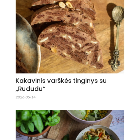
Kakavinis varškės tinginys su
„Rududu“
2026-05-14