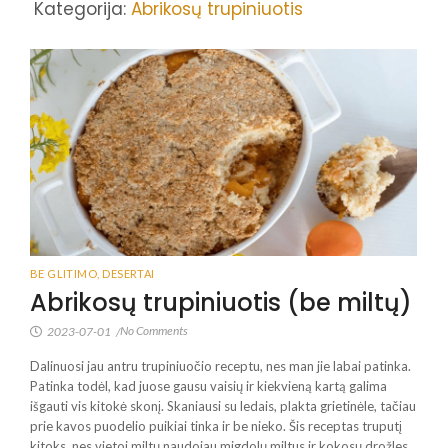
Kategorija:
Abrikosų trupiniuotis
BE GLITIMO
,
DESERTAI
Abrikosų trupiniuotis (be miltų)
No Comments
2023-07-01
/
Dalinuosi jau antru trupiniuočio receptu, nes man jie labai patinka.
Patinka todėl, kad juose gausu vaisių ir kiekvieną kartą galima
išgauti vis kitokė skonį. Skaniausi su ledais, plakta grietinėle, tačiau
prie kavos puodelio puikiai tinka ir be nieko. Šis receptas truputį
kitoks, nes vietoj miltų naudojau migdolų miltus ir kokosų drožles.