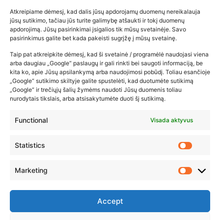
Atkreipiame dėmesį, kad dalis jūsų apdorojamų duomenų nereikalauja
Populiariausios parduotuvės
jūsų sutikimo, tačiau jūs turite galimybę atšaukti ir tokį duomenų
kūdikių tyrelės –…
apdorojimą. Jūsų pasirinkimai įsigalios tik mūsų svetainėje. Savo
pasirinkimus galite bet kada pakeisti sugrįžę į mūsų svetainę.
2026-02-22
Taip pat atkreipkite dėmesį, kad ši svetainė / programėlė naudojasi viena
arba daugiau „Google“ paslaugų ir gali rinkti bei saugoti informaciją, be
kita ko, apie Jūsų apsilankymą arba naudojimosi pobūdį. Toliau esančioje
„Google“ sutikimo skiltyje galite spustelėti, kad duotumėte sutikimą
„Google“ ir trečiųjų šalių žymėms naudoti Jūsų duomenis toliau
nurodytais tikslais, arba atsisakytumėte duoti šį sutikimą.
Functional
Visada aktyvus
Statistics
Marketing
Accept