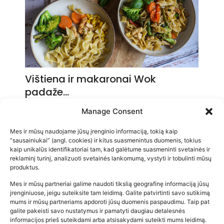
Vištiena ir makaronai Wok
padaže…
2026-05-14
Manage Consent
Mes ir mūsų naudojame jūsų įrenginio informaciją, tokią kaip
“sausainiukai” (angl. cookies) ir kitus suasmenintus duomenis, tokius
kaip unikalūs identifikatoriai tam, kad galėtume suasmeninti svetainės ir
reklaminį turinį, analizuoti svetainės lankomumą, vystyti ir tobulinti mūsų
produktus.
Mes ir mūsų partneriai galime naudoti tikslią geografinę informaciją jūsų
įrenginiuose, jeigu suteiksite tam leidimą. Galite patvirtinti savo sutikimą
mums ir mūsų partneriams apdoroti jūsų duomenis paspaudimu. Taip pat
galite pakeisti savo nustatymus ir pamatyti daugiau detalesnės
informacijos prieš suteikdami arba atsisakydami suteikti mums leidimą.