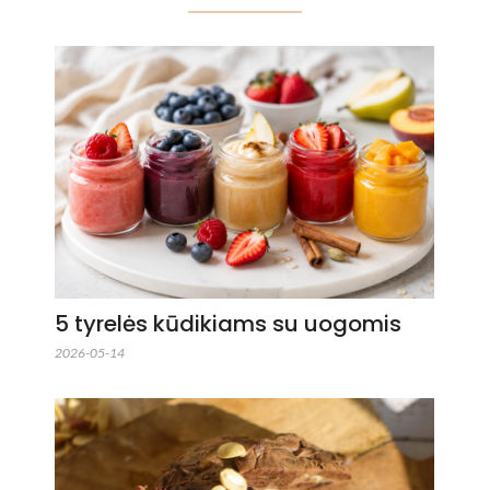
5 tyrelės kūdikiams su uogomis
2026-05-14