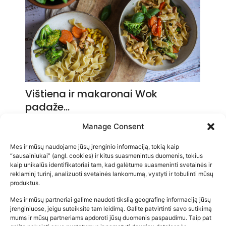
Vištiena ir makaronai Wok
padaže…
2026-05-14
Manage Consent
Mes ir mūsų naudojame jūsų įrenginio informaciją, tokią kaip
“sausainiukai” (angl. cookies) ir kitus suasmenintus duomenis, tokius
kaip unikalūs identifikatoriai tam, kad galėtume suasmeninti svetainės ir
reklaminį turinį, analizuoti svetainės lankomumą, vystyti ir tobulinti mūsų
produktus.
Mes ir mūsų partneriai galime naudoti tikslią geografinę informaciją jūsų
įrenginiuose, jeigu suteiksite tam leidimą. Galite patvirtinti savo sutikimą
mums ir mūsų partneriams apdoroti jūsų duomenis paspaudimu. Taip pat