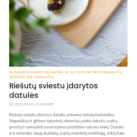
AUGALINĖS KILMĖS | VEGANIŠKI
,
BE GLITIMO
,
BE PIENO PRODUKTŲ
,
DESERTAI
,
PER 30 MINUČIŲ
Riešutų sviestu įdarytos
datulės
1 Comment
2023-10-05
/
Riešutų sviestu įdarytos datulės primena riešutų batonėlius.
Veganiškas ir glitimo neturintis desertas padės laikytis sveikų
įpročių ir sumažinti suvartojamo pridėtinio cukraus kiekį. Datulės
yra natūralus daug skaidulų, įvairių maistinių medžiagų, tokių kaip