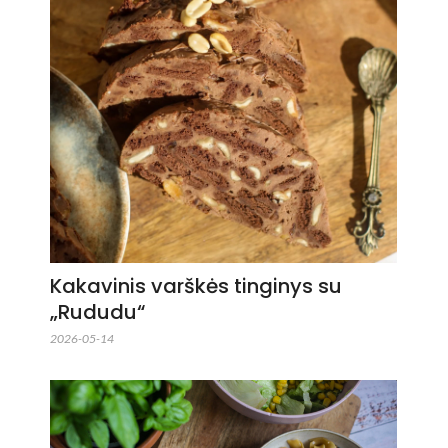
Kakavinis varškės tinginys su
„Rududu“
2026-05-14