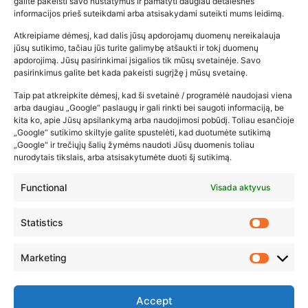
galite pakeisti savo nustatymus ir pamatyti daugiau detalesnės
informacijos prieš suteikdami arba atsisakydami suteikti mums leidimą.
Atkreipiame dėmesį, kad dalis jūsų apdorojamų duomenų nereikalauja
Populiariausios parduotuvės
jūsų sutikimo, tačiau jūs turite galimybę atšaukti ir tokį duomenų
kūdikių tyrelės –…
apdorojimą. Jūsų pasirinkimai įsigalios tik mūsų svetainėje. Savo
pasirinkimus galite bet kada pakeisti sugrįžę į mūsų svetainę.
2026-02-22
Taip pat atkreipkite dėmesį, kad ši svetainė / programėlė naudojasi viena
arba daugiau „Google“ paslaugų ir gali rinkti bei saugoti informaciją, be
kita ko, apie Jūsų apsilankymą arba naudojimosi pobūdį. Toliau esančioje
„Google“ sutikimo skiltyje galite spustelėti, kad duotumėte sutikimą
„Google“ ir trečiųjų šalių žymėms naudoti Jūsų duomenis toliau
nurodytais tikslais, arba atsisakytumėte duoti šį sutikimą.
Functional
Visada aktyvus
Statistics
Marketing
Accept