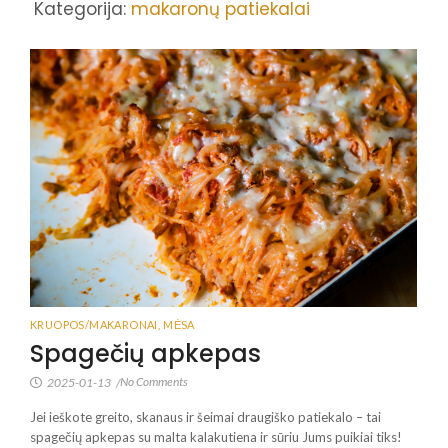
Kategorija:
makaronų patiekalai
KRUOPOS/MAKARONAI
,
MĖSA
Spagečių apkepas
No Comments
2025-01-13
/
Jei ieškote greito, skanaus ir šeimai draugiško patiekalo – tai
spagečių apkepas su malta kalakutiena ir sūriu Jums puikiai tiks!