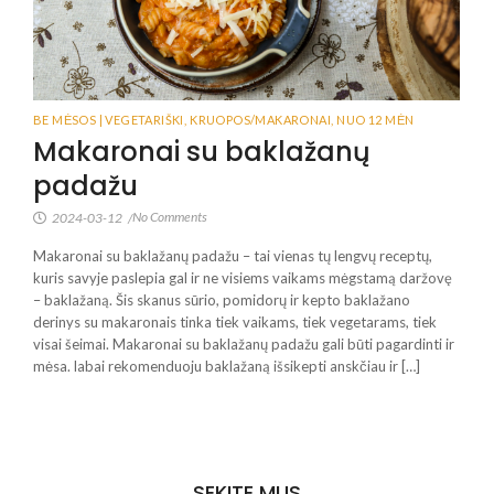
BE MĖSOS | VEGETARIŠKI
,
KRUOPOS/MAKARONAI
,
NUO 12 MĖN
Makaronai su baklažanų
padažu
No Comments
2024-03-12
/
Makaronai su baklažanų padažu – tai vienas tų lengvų receptų,
kuris savyje paslepia gal ir ne visiems vaikams mėgstamą daržovę
– baklažaną. Šis skanus sūrio, pomidorų ir kepto baklažano
derinys su makaronais tinka tiek vaikams, tiek vegetarams, tiek
visai šeimai. Makaronai su baklažanų padažu gali būti pagardinti ir
mėsa. labai rekomenduoju baklažaną išsikepti anskčiau ir […]
SEKITE MUS