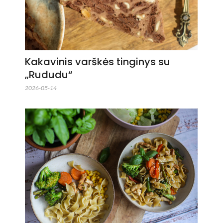
Kakavinis varškės tinginys su
„Rududu“
2026-05-14