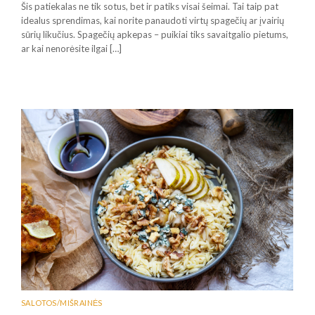
Šis patiekalas ne tik sotus, bet ir patiks visai šeimai. Tai taip pat
idealus sprendimas, kai norite panaudoti virtų spagečių ar įvairių
sūrių likučius. Spagečių apkepas – puikiai tiks savaitgalio pietums,
ar kai nenorėsite ilgai […]
SALOTOS/MIŠRAINĖS