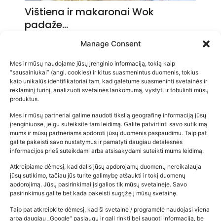
Vištiena ir makaronai Wok
padaže…
2026-05-14
Manage Consent
Mes ir mūsų naudojame jūsų įrenginio informaciją, tokią kaip
“sausainiukai” (angl. cookies) ir kitus suasmenintus duomenis, tokius
kaip unikalūs identifikatoriai tam, kad galėtume suasmeninti svetainės ir
reklaminį turinį, analizuoti svetainės lankomumą, vystyti ir tobulinti mūsų
produktus.
Mes ir mūsų partneriai galime naudoti tikslią geografinę informaciją jūsų
įrenginiuose, jeigu suteiksite tam leidimą. Galite patvirtinti savo sutikimą
mums ir mūsų partneriams apdoroti jūsų duomenis paspaudimu. Taip pat
galite pakeisti savo nustatymus ir pamatyti daugiau detalesnės
informacijos prieš suteikdami arba atsisakydami suteikti mums leidimą.
Atkreipiame dėmesį, kad dalis jūsų apdorojamų duomenų nereikalauja
Populiariausios parduotuvės
jūsų sutikimo, tačiau jūs turite galimybę atšaukti ir tokį duomenų
kūdikių tyrelės –…
apdorojimą. Jūsų pasirinkimai įsigalios tik mūsų svetainėje. Savo
pasirinkimus galite bet kada pakeisti sugrįžę į mūsų svetainę.
2026-02-22
Taip pat atkreipkite dėmesį, kad ši svetainė / programėlė naudojasi viena
arba daugiau „Google“ paslaugų ir gali rinkti bei saugoti informaciją, be