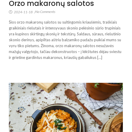
Orzo makaronų salotos
No Comments
2024-11-18
/
Šios orzo makaronų salotos su sultingomis kriaušėmis, traškiais
graikiniais riešutais ir intensyvaus skonio pelėsinio sūrio trupiniais
yra kupinos skirtingų skonių ir tekstūrų. Saldaus, sūraus, riešutinio
skonio derinys, apipiltas aštriu balzamiko padažu puikiai mums su
vyru tiko pietums. Žinoma, orzo makaronų salotos nesužavės
mažųjų valgytojo, tačiau dekonstruotos – į lėkštutes dėjau sviestu
ir grietine gardintus makaronus, kriaušių gabaliukus […]