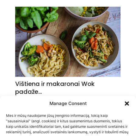
Vištiena ir makaronai Wok
padaže…
2026-05-14
Manage Consent
Mes ir mūsų naudojame jūsų įrenginio informaciją, tokią kaip
“sausainiukai” (angl. cookies) ir kitus suasmenintus duomenis, tokius
kaip unikalūs identifikatoriai tam, kad galėtume suasmeninti svetainės ir
reklaminį turinį, analizuoti svetainės lankomumą, vystyti ir tobulinti mūsų