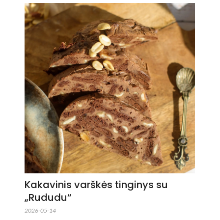
Kakavinis varškės tinginys su
„Rududu“
2026-05-14