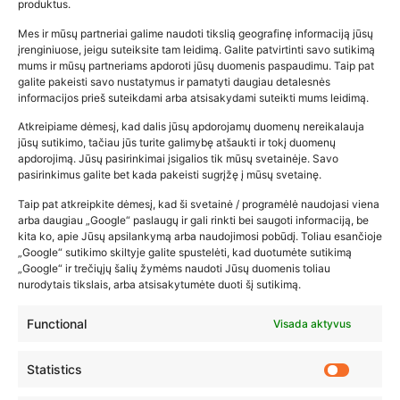
produktus.
Mes ir mūsų partneriai galime naudoti tikslią geografinę informaciją jūsų
įrenginiuose, jeigu suteiksite tam leidimą. Galite patvirtinti savo sutikimą
mums ir mūsų partneriams apdoroti jūsų duomenis paspaudimu. Taip pat
galite pakeisti savo nustatymus ir pamatyti daugiau detalesnės
informacijos prieš suteikdami arba atsisakydami suteikti mums leidimą.
Atkreipiame dėmesį, kad dalis jūsų apdorojamų duomenų nereikalauja
Populiariausios parduotuvės
jūsų sutikimo, tačiau jūs turite galimybę atšaukti ir tokį duomenų
kūdikių tyrelės –…
apdorojimą. Jūsų pasirinkimai įsigalios tik mūsų svetainėje. Savo
pasirinkimus galite bet kada pakeisti sugrįžę į mūsų svetainę.
2026-02-22
Taip pat atkreipkite dėmesį, kad ši svetainė / programėlė naudojasi viena
arba daugiau „Google“ paslaugų ir gali rinkti bei saugoti informaciją, be
kita ko, apie Jūsų apsilankymą arba naudojimosi pobūdį. Toliau esančioje
„Google“ sutikimo skiltyje galite spustelėti, kad duotumėte sutikimą
„Google“ ir trečiųjų šalių žymėms naudoti Jūsų duomenis toliau
nurodytais tikslais, arba atsisakytumėte duoti šį sutikimą.
Functional
Visada aktyvus
Statistics