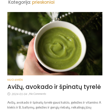
Kategorija:
prieskoniai
NUO 6 MĖN
Avižų, avokado ir špinatų tyrelė
No Comments
2024-01-04
/
Avižų, avokado ir špinatų tyrelė gausi kalcio, geležies ir vitamino A
kiekis ir B, baltymų, geležies ir gerųjų riebalų, reikalingų jūsų