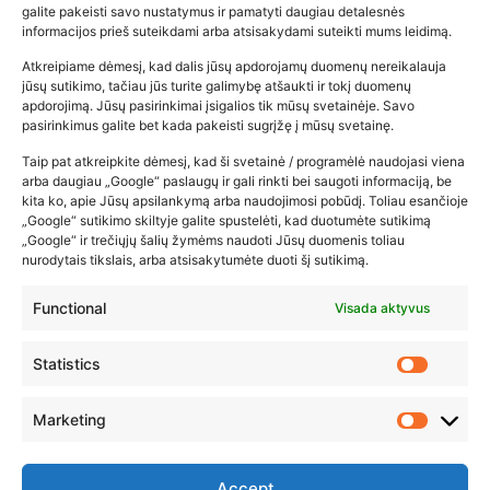
galite pakeisti savo nustatymus ir pamatyti daugiau detalesnės
informacijos prieš suteikdami arba atsisakydami suteikti mums leidimą.
Atkreipiame dėmesį, kad dalis jūsų apdorojamų duomenų nereikalauja
Populiariausios parduotuvės
jūsų sutikimo, tačiau jūs turite galimybę atšaukti ir tokį duomenų
kūdikių tyrelės –…
apdorojimą. Jūsų pasirinkimai įsigalios tik mūsų svetainėje. Savo
pasirinkimus galite bet kada pakeisti sugrįžę į mūsų svetainę.
2026-02-22
Taip pat atkreipkite dėmesį, kad ši svetainė / programėlė naudojasi viena
arba daugiau „Google“ paslaugų ir gali rinkti bei saugoti informaciją, be
kita ko, apie Jūsų apsilankymą arba naudojimosi pobūdį. Toliau esančioje
„Google“ sutikimo skiltyje galite spustelėti, kad duotumėte sutikimą
„Google“ ir trečiųjų šalių žymėms naudoti Jūsų duomenis toliau
nurodytais tikslais, arba atsisakytumėte duoti šį sutikimą.
Functional
Visada aktyvus
Statistics
Marketing
Accept