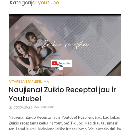
Kategorija:
youtube
PATARIMAI | PAPLEPĖJIMAI
Naujiena! Zuikio Receptai jau ir
Youtube!
No Comments
2023-10-23
/
Naujiena! Zuikio Receptai jau ir Youtube! Nusprendžiau, kad laikas
Zuikio receptams keltis ir į Youtube! Tikiuosi, kad draugausime ir
ten, Labai lauksiu kiekvieno laiško ir pasiūlymo (visus atsakysiu), ką