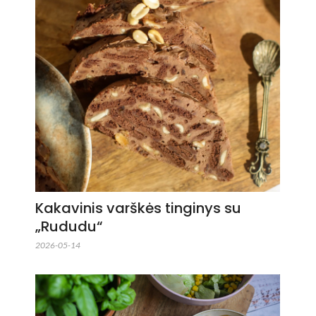
Kakavinis varškės tinginys su
„Rududu“
2026-05-14