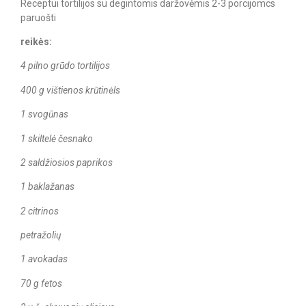
Receptui tortilijos su degintomis daržovėmis 2-3 porcijomcs
paruošti
reikės:
4 pilno grūdo tortilijos
400 g vištienos krūtinėls
1 svogūnas
1 skiltelė česnako
2 saldžiosios paprikos
1 baklažanas
2 citrinos
petražolių
1 avokadas
70 g fetos