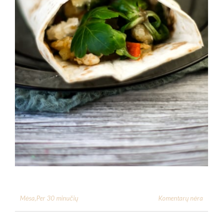
Komentarų nėra
Mėsa
,
Per 30 minučių