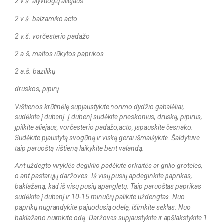
2 v.š. alyvuogių aliejaus
2 v.š. balzamiko acto
2 v.š. vorčesterio padažo
2 a.š, maltos rūkytos paprikos
2 a.š. bazilikų
druskos, pipirų
Vištienos krūtinėlę supjaustykite norimo dydžio gabalėliai,
sudėkite į dubenį. Į dubenį sudėkite prieskonius, druską, pipirus,
įpilkite aliejaus, vorčesterio padažo,acto, įspauskite česnako.
Sudėkite pjaustytą svogūną ir viską gerai išmaišykite. Šaldytuve
taip paruoštą vištieną laikykite bent valandą.
Ant uždegto viryklės degiklio padėkite orkaitės ar grilio groteles,
o ant pastarųjų daržoves. Iš visų pusių apdeginkite paprikas,
baklažaną, kad iš visų pusių apanglėtų. Taip paruoštas paprikas
sudėkite į dubenį ir 10-15 minučių palikite uždengtas. Nuo
paprikų nugrandykite pajuodusią odelę, išimkite sėklas. Nuo
baklažano nuimkite odą. Daržoves supjaustykite ir apšlakstykite 1