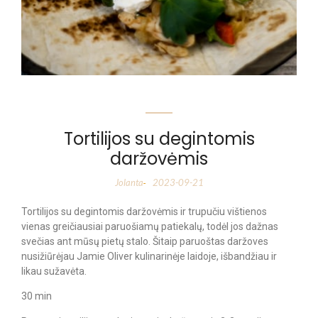
Tortilijos su degintomis
daržovėmis
Jolanta
2023-09-21
-
Tortilijos su degintomis daržovėmis ir trupučiu vištienos
vienas greičiausiai paruošiamų patiekalų, todėl jos dažnas
svečias ant mūsų pietų stalo. Šitaip paruoštas daržoves
nusižiūrėjau Jamie Oliver kulinarinėje laidoje, išbandžiau ir
likau sužavėta.
30 min