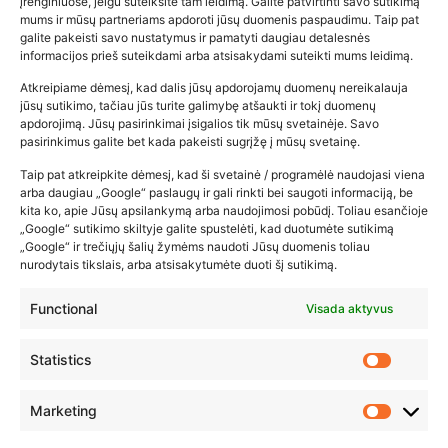
įrenginiuose, jeigu suteiksite tam leidimą. Galite patvirtinti savo sutikimą
mums ir mūsų partneriams apdoroti jūsų duomenis paspaudimu. Taip pat
galite pakeisti savo nustatymus ir pamatyti daugiau detalesnės
informacijos prieš suteikdami arba atsisakydami suteikti mums leidimą.
Atkreipiame dėmesį, kad dalis jūsų apdorojamų duomenų nereikalauja
Populiariausios parduotuvės
jūsų sutikimo, tačiau jūs turite galimybę atšaukti ir tokį duomenų
kūdikių tyrelės –…
apdorojimą. Jūsų pasirinkimai įsigalios tik mūsų svetainėje. Savo
pasirinkimus galite bet kada pakeisti sugrįžę į mūsų svetainę.
2026-02-22
Taip pat atkreipkite dėmesį, kad ši svetainė / programėlė naudojasi viena
arba daugiau „Google“ paslaugų ir gali rinkti bei saugoti informaciją, be
kita ko, apie Jūsų apsilankymą arba naudojimosi pobūdį. Toliau esančioje
„Google“ sutikimo skiltyje galite spustelėti, kad duotumėte sutikimą
„Google“ ir trečiųjų šalių žymėms naudoti Jūsų duomenis toliau
nurodytais tikslais, arba atsisakytumėte duoti šį sutikimą.
Functional
Visada aktyvus
Statistics
Marketing