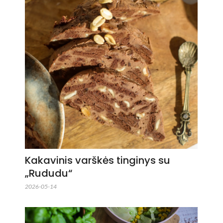
Kakavinis varškės tinginys su
„Rududu“
2026-05-14