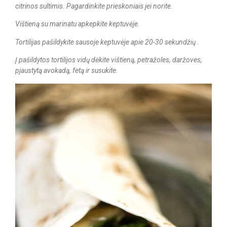
citrinos sultimis. Pagardinkite prieskoniais jei norite.
Vištieną su marinatu apkepkite keptuvėje.
Tortilijas pašildykite sausoje keptuvėje apie 20-30 sekundžių .
Į pašildytos tortilijos vidų dėkite vištieną, petražoles, daržoves,
pjaustytą avokadą, fetą ir susukite.