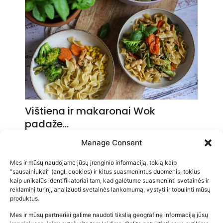
Vištiena ir makaronai Wok
padaže…
2026-05-14
Manage Consent
Mes ir mūsų naudojame jūsų įrenginio informaciją, tokią kaip
“sausainiukai” (angl. cookies) ir kitus suasmenintus duomenis, tokius
kaip unikalūs identifikatoriai tam, kad galėtume suasmeninti svetainės ir
reklaminį turinį, analizuoti svetainės lankomumą, vystyti ir tobulinti mūsų
produktus.
Mes ir mūsų partneriai galime naudoti tikslią geografinę informaciją jūsų