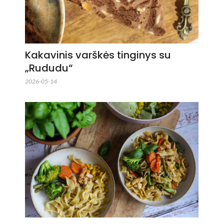
Kakavinis varškės tinginys su
„Rududu“
2026-05-14