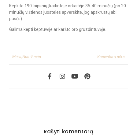
Kepkite 190 laipsnių įkaitintoje orkaitėje 35-40 minučių (po 20
minučių vištienos juosteles apverskite, jog apskrustų abi
pusės).
Galima kepti keptuvėje ar karšto oro gruzdintuvėje.
Komentarų nėra
Mėsa
,
Nuo 9 mėn
Rašyti komentarą