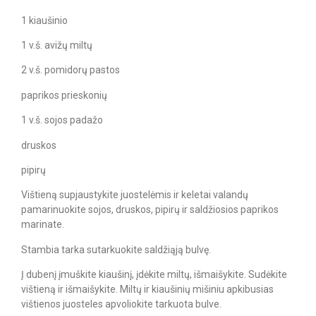
1 kiaušinio
1 v.š. avižų miltų
2 v.š. pomidorų pastos
paprikos prieskonių
1 v.š. sojos padažo
druskos
pipirų
Vištieną supjaustykite juostelėmis ir keletai valandų
pamarinuokite sojos, druskos, pipirų ir saldžiosios paprikos
marinate.
Stambia tarka sutarkuokite saldžiąją bulvę.
Į dubenį įmuškite kiaušinį, įdėkite miltų, išmaišykite. Sudėkite
vištieną ir išmaišykite. Miltų ir kiaušinių mišiniu apkibusias
vištienos juosteles apvoliokite tarkuota bulve.