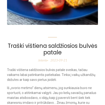
Traški vištiena saldžiosios bulvės
patale
Jolanta
2023-09-21
-
Traški vištiena saldžiosios bulvės patale sveikas, tačiau
vaikams labai patinkantis patiekalas. Tinka į vaikų užkandžių
dėžutes ar kaip savo pietus įsidėti.
Iš „svorio metimo” dienų atsimenu, jog sunkiausia buvo ne
sportuoti, o atitinkamai valgyti. Jau po kelių savaičių panašus
maistas atsibosdavo, o idėjų kaip jį paversti bent šiek tiek
skanesniu imdavo ir pritrūkdavo… Žinau žmonių, kurie su