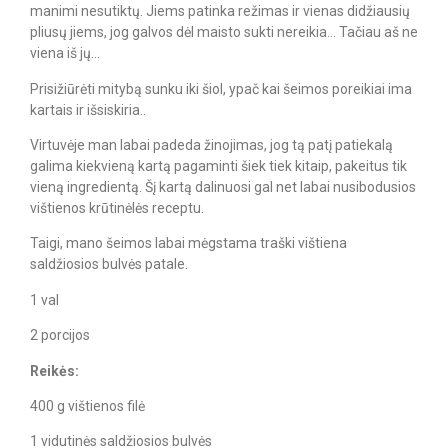
manimi nesutiktų. Jiems patinka režimas ir vienas didžiausių
pliusų jiems, jog galvos dėl maisto sukti nereikia… Tačiau aš ne
viena iš jų…
Prisižiūrėti mitybą sunku iki šiol, ypač kai šeimos poreikiai ima
kartais ir išsiskiria..
Virtuvėje man labai padeda žinojimas, jog tą patį patiekalą
galima kiekvieną kartą pagaminti šiek tiek kitaip, pakeitus tik
vieną ingredientą. Šį kartą dalinuosi gal net labai nusibodusios
vištienos krūtinėlės receptu.
Taigi, mano šeimos labai mėgstama traški vištiena
saldžiosios bulvės patale.
1 val
2 porcijos
Reikės:
400 g vištienos filė
1 vidutinės saldžiosios bulvės