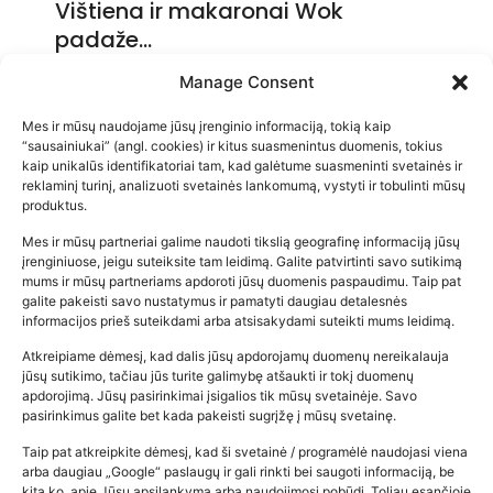
Vištiena ir makaronai Wok
padaže…
2026-05-14
Manage Consent
Mes ir mūsų naudojame jūsų įrenginio informaciją, tokią kaip
“sausainiukai” (angl. cookies) ir kitus suasmenintus duomenis, tokius
kaip unikalūs identifikatoriai tam, kad galėtume suasmeninti svetainės ir
reklaminį turinį, analizuoti svetainės lankomumą, vystyti ir tobulinti mūsų
produktus.
Mes ir mūsų partneriai galime naudoti tikslią geografinę informaciją jūsų
įrenginiuose, jeigu suteiksite tam leidimą. Galite patvirtinti savo sutikimą
mums ir mūsų partneriams apdoroti jūsų duomenis paspaudimu. Taip pat
galite pakeisti savo nustatymus ir pamatyti daugiau detalesnės
informacijos prieš suteikdami arba atsisakydami suteikti mums leidimą.
Atkreipiame dėmesį, kad dalis jūsų apdorojamų duomenų nereikalauja
Populiariausios parduotuvės
jūsų sutikimo, tačiau jūs turite galimybę atšaukti ir tokį duomenų
kūdikių tyrelės –…
apdorojimą. Jūsų pasirinkimai įsigalios tik mūsų svetainėje. Savo
pasirinkimus galite bet kada pakeisti sugrįžę į mūsų svetainę.
2026-02-22
Taip pat atkreipkite dėmesį, kad ši svetainė / programėlė naudojasi viena
arba daugiau „Google“ paslaugų ir gali rinkti bei saugoti informaciją, be
kita ko, apie Jūsų apsilankymą arba naudojimosi pobūdį. Toliau esančioje