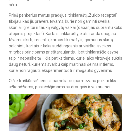
nėra.
Prieš penkerius metus pradėjusi tinklaraštį „Zuikio receptai”
tikėjau, kad jis pravers tėvams, kurie nori gaminti sveikai,
skaniai, greitai ir tai, ką valgytų vaikai (dabar jau suprantu koks
utopinis projektas!). Kartais tinklaraštyje atsiranda daugiau
tėvams skirtų receptų, kartais tik mažylių gomurius skirtų
palepinti, kartais ir koks sudėtingesnis ar visiškai sveikos
mitybos principams prieštaraujantis… bet tinklaraščio esybė
taip ir nepasikeitė – čia patiks tiems, kurie laiko virtuvėje suktis
daug neturi, kuriems svarbu kaip maitinasi šeima ir tiems,
kurie nori ragauti, eksperimentuoti ir mėgautis gyvenimu.
O šie traškūs vištienos sparneliai su parmezanu puikiai tiks
užkandžiams, pasisėdėjimams su draugais ir vakarienei.