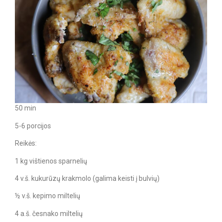
50 min
5-6 porcijos
Reikės:
1 kg vištienos sparnelių
4 v.š. kukurūzų krakmolo (galima keisti į bulvių)
½ v.š. kepimo miltelių
4 a.š. česnako miltelių