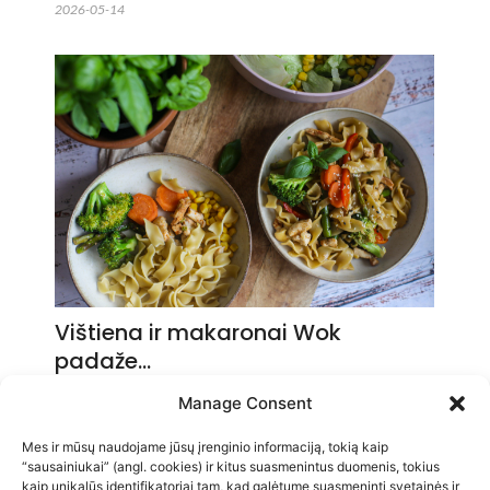
2026-05-14
Vištiena ir makaronai Wok
padaže…
2026-05-14
Manage Consent
Mes ir mūsų naudojame jūsų įrenginio informaciją, tokią kaip
“sausainiukai” (angl. cookies) ir kitus suasmenintus duomenis, tokius
kaip unikalūs identifikatoriai tam, kad galėtume suasmeninti svetainės ir