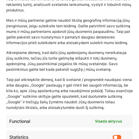
reklaminį turinį, analizuoti svetainės lankomumą, vystyti ir tobulinti mūsų
produktus.
Mes ir mūsų partneriai galime naudoti tikslią geografinę informaciją jūsų
įrenginiuose, jeigu suteiksite tam leidimą. Galite patvirtinti savo sutikimą
mums ir mūsų partneriams apdoroti jūsų duomenis paspaudimu. Taip pat
galite pakeisti savo nustatymus ir pamatyti daugiau detalesnės
informacijos prieš suteikdami arba atsisakydami suteikti mums leidimą.
Atkreipiame dėmesį, kad dalis jūsų apdorojamų duomenų nereikalauja
Populiariausios parduotuvės
jūsų sutikimo, tačiau jūs turite galimybę atšaukti ir tokį duomenų
kūdikių tyrelės –…
apdorojimą. Jūsų pasirinkimai įsigalios tik mūsų svetainėje. Savo
pasirinkimus galite bet kada pakeisti sugrįžę į mūsų svetainę.
2026-02-22
Taip pat atkreipkite dėmesį, kad ši svetainė / programėlė naudojasi viena
arba daugiau „Google“ paslaugų ir gali rinkti bei saugoti informaciją, be
kita ko, apie Jūsų apsilankymą arba naudojimosi pobūdį. Toliau esančioje
„Google“ sutikimo skiltyje galite spustelėti, kad duotumėte sutikimą
„Google“ ir trečiųjų šalių žymėms naudoti Jūsų duomenis toliau
nurodytais tikslais, arba atsisakytumėte duoti šį sutikimą.
Functional
Visada aktyvus
Statistics