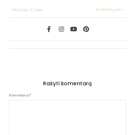
Komentarų nėra
Mėsa
,
Nuo 12 mėn
Rašyti komentarą
Komentaras
*