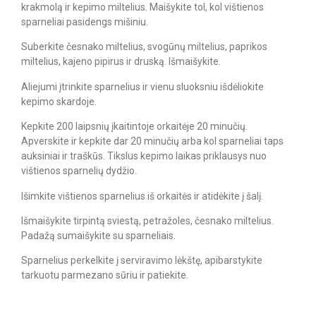
krakmolą ir kepimo miltelius. Maišykite tol, kol vištienos
sparneliai pasidengs mišiniu.
Suberkite česnako miltelius, svogūnų miltelius, paprikos
miltelius, kajeno pipirus ir druską. Išmaišykite.
Aliejumi įtrinkite sparnelius ir vienu sluoksniu išdėliokite
kepimo skardoje.
Kepkite 200 laipsnių įkaitintoje orkaitėje 20 minučių.
Apverskite ir kepkite dar 20 minučių arba kol sparneliai taps
auksiniai ir traškūs. Tikslus kepimo laikas priklausys nuo
vištienos sparnelių dydžio.
Išimkite vištienos sparnelius iš orkaitės ir atidėkite į šalį.
Išmaišykite tirpintą sviestą, petražoles, česnako miltelius.
Padažą sumaišykite su sparneliais.
Sparnelius perkelkite į serviravimo lėkštę, apibarstykite
tarkuotu parmezano sūriu ir patiekite.