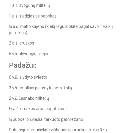
1 a.š. svogūnų miltelių
1 a.š. saldžiosios paprikos
¼ a.š. malto kajeno (kiekį reguliuokite pagal savo ir vaikų
poreikius)
2 a.š. druskos
5 v.š. alyvuogių aliejaus
Padažui:
6 v.š. išlydyto sviesto
3 v.š. smulkiai pjaustytų petražolių
2 v.š. česnako miltelių
½ a.š. druskos arba pagal skonį
¼ puodelio šviežiai tarkuoto parmezano
Dubenyje sumaišykite vištienos sparnelius, kukurūzų