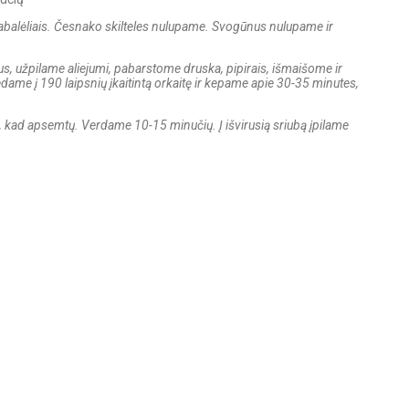
P
balėliais. Česnako skilteles nulupame. Svogūnus nulupame ir
us, užpilame aliejumi, pabarstome druska, pipirais, išmaišome ir
ame į 190 laipsnių įkaitintą orkaitę ir kepame apie 30-35 minutes,
, kad apsemtų. Verdame 10-15 minučių. Į išvirusią sriubą įpilame