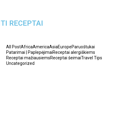
ITI RECEPTAI
All Post
Africa
America
Asia
Europe
Paruoštukai
Patarimai | Paplepėjimai
Receptai alergiškiems
Receptai mažiausiems
Receptai šeimai
Travel Tips
Uncategorized
tyrelės kūdikiams su uogomis
2026-05-14
Kakavinis varškės tinginys su
„Rududu“
2026-05-14
štiena ir makaronai Wok padaže…
2026-05-14