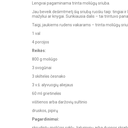
Lengvai pagaminama trinta moliūgų sriuba.
Jau beveik dešimtmetį šią sriubą ruošiu taip: tingiai ir l
mažyliui ar knygai. Sunkiausia dalis – tai trintuvo p
Taigi, jaukiems rudens vakarams – trinta moliūgų sriu
1 val
4 porcijos
Reikės:
800 g moliūgo
3 svogūnai
3 skiltelės česnako
3 v.š. alyvuogių aliejaus
60 ml grietinėlės
vištienos arba daržovių sultinio
druskos, pipirų
Pagardinimui:
skrudintų moliūgo sėklų, žalumynų arba duonos skreb