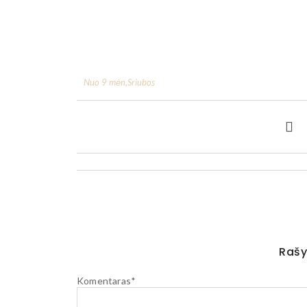
Nuo 9 mėn
,
Sriubos
Rašy
Komentaras
*