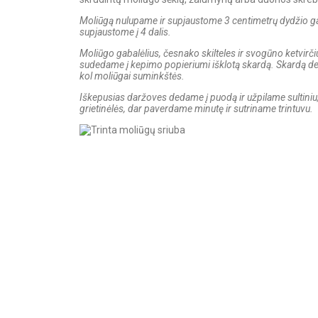
Moliūgą nulupame ir supjaustome 3 centimetrų dydžio ga
supjaustome į 4 dalis.
Moliūgo gabalėlius, česnako skilteles ir svogūno ketvirči
sudedame į kepimo popieriumi išklotą skardą. Skardą ded
kol moliūgai suminkštės.
Iškepusias daržoves dedame į puodą ir užpilame sultiniu
grietinėlės, dar paverdame minutę ir sutriname trintuvu.