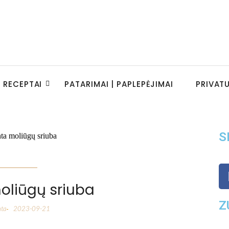
RECEPTAI
PATARIMAI | PAPLEPĖJIMAI
PRIVAT
S
moliūgų sriuba
Z
nta
2023-09-21
-