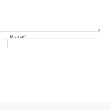
El. paštas
*