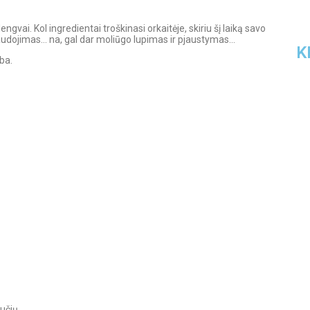
engvai. Kol ingredientai troškinasi orkaitėje, skiriu šį laiką savo
anaudojimas… na, gal dar moliūgo lupimas ir pjaustymas…
K
ba.
5 
Vi
učių