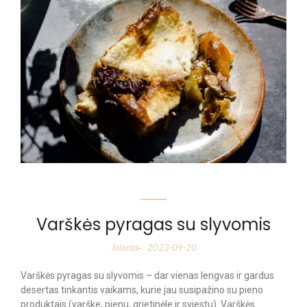
Varškės pyragas su slyvomis
Jolanta
2023-09-20
-
Varškės pyragas su slyvomis – dar vienas lengvas ir gardus
desertas tinkantis vaikams, kurie jau susipažino su pieno
produktais (varške, pienu, grietinėle ir sviestu). Varškės