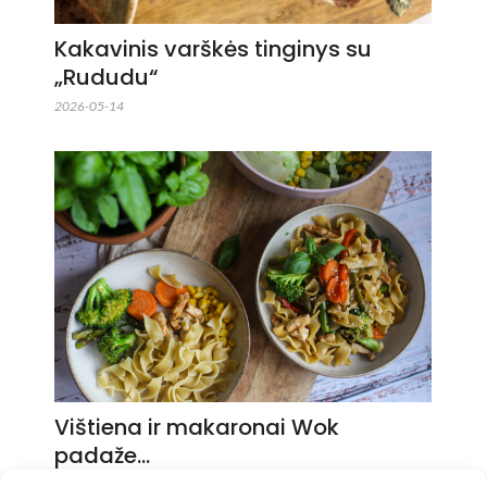
Kakavinis varškės tinginys su
„Rududu“
2026-05-14
Vištiena ir makaronai Wok
padaže…
2026-05-14