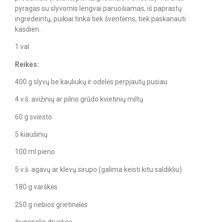
pyragas su slyvomis lengvai paruošiamas, iš paprastų
ingredeintų, puikiai tinka tiek šventėms, tiek paskanauti
kasdien.
1 val
Reikės:
400 g slyvų be kauliukų ir odelės perpjautų pusiau
4 v.š. avižinių ar pilno grūdo kvietinių miltų
60 g sviesto
5 kiaušinių
100 ml pieno
5 v.š. agavų ar klevų sirupo (galima keisti kitu saldikliu)
180 g varškės
250 g riebios grietinėlės