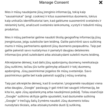
Manage Consent
Mes ir mūsų naudojame jūsų įrenginio informaciją, tokią kaip
“sausainiukai” (angl. cookies) ir kitus suasmenintus duomenis, tokius
kaip unikalūs identifikatoriai tam, kad galėtume suasmeninti svetainės ir
reklaminį turinį, analizuoti svetainės lankomumą, vystyti ir tobulinti mūsų
produktus.
Mes ir mūsų partneriai galime naudoti tikslią geografinę informaciją jūsų
įrenginiuose, jeigu suteiksite tam leidimą. Galite patvirtinti savo sutikimą
mums ir mūsų partneriams apdoroti jūsų duomenis paspaudimu. Taip pat
galite pakeisti savo nustatymus ir pamatyti daugiau detalesnės
informacijos prieš suteikdami arba atsisakydami suteikti mums leidimą.
Atkreipiame dėmesį, kad dalis jūsų apdorojamų duomenų nereikalauja
Populiariausios parduotuvės
jūsų sutikimo, tačiau jūs turite galimybę atšaukti ir tokį duomenų
kūdikių tyrelės –…
apdorojimą. Jūsų pasirinkimai įsigalios tik mūsų svetainėje. Savo
pasirinkimus galite bet kada pakeisti sugrįžę į mūsų svetainę.
2026-02-22
Taip pat atkreipkite dėmesį, kad ši svetainė / programėlė naudojasi viena
arba daugiau „Google“ paslaugų ir gali rinkti bei saugoti informaciją, be
kita ko, apie Jūsų apsilankymą arba naudojimosi pobūdį. Toliau esančioje
„Google“ sutikimo skiltyje galite spustelėti, kad duotumėte sutikimą
„Google“ ir trečiųjų šalių žymėms naudoti Jūsų duomenis toliau
nurodytais tikslais, arba atsisakytumėte duoti šį sutikimą.