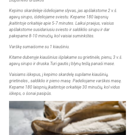
žiupsnelio druskos
Kepimo skardelėje išdeliojame slyvas, jas apšlakstome 2 v.š.
agavų sirupo, išdeliojame sviestu. Kepame 180 laipsnių
įkaitintoje orkaitėje apie 5-7 minutes. Laikui praėjus, vaisius
apšlakstome susidariusiu sviesto ir saldiklio sirupu ir dar
pakepame 8-10 minučių, kol vaisiai suminkštės.
Varškę sumaišome su 1 kiaušiniu.
Kitame dubenyje kiaušinius išplakame su grietinėle, pienu, 3 v.š.
agavų sirupo ir druska.Turi gautis į blynų tešlą panaši masė.
Vaisiams iškepus, į kepimo skardelę supilame kiaušinių,
grietinėlės , saldiklio ir pieno masę. Padėliojame varškės masę.
Kepame 180 laispnių įkaitintoje orkaitėje 30 minučių, kol vidus
iškeps, o šonai pasipūs.