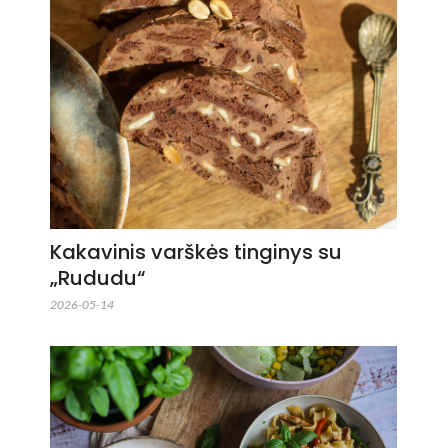
Kakavinis varškės tinginys su
„Rududu“
2026-05-14