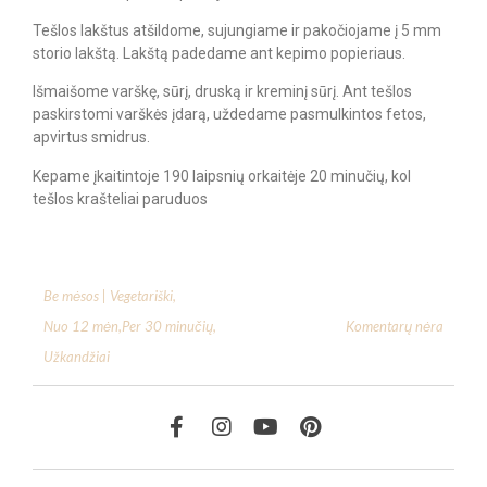
Tešlos lakštus atšildome, sujungiame ir pakočiojame į 5 mm
storio lakštą. Lakštą padedame ant kepimo popieriaus.
Išmaišome varškę, sūrį, druską ir kreminį sūrį. Ant tešlos
paskirstomi varškės įdarą, uždedame pasmulkintos fetos,
apvirtus smidrus.
Kepame įkaitintoje 190 laipsnių orkaitėje 20 minučių, kol
tešlos krašteliai paruduos
Be mėsos | Vegetariški
,
Komentarų nėra
Nuo 12 mėn
,
Per 30 minučių
,
Užkandžiai