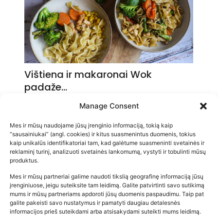
Vištiena ir makaronai Wok
padaže…
2026-05-14
Manage Consent
Mes ir mūsų naudojame jūsų įrenginio informaciją, tokią kaip
“sausainiukai” (angl. cookies) ir kitus suasmenintus duomenis, tokius
kaip unikalūs identifikatoriai tam, kad galėtume suasmeninti svetainės ir
reklaminį turinį, analizuoti svetainės lankomumą, vystyti ir tobulinti mūsų
produktus.
Mes ir mūsų partneriai galime naudoti tikslią geografinę informaciją jūsų
įrenginiuose, jeigu suteiksite tam leidimą. Galite patvirtinti savo sutikimą
mums ir mūsų partneriams apdoroti jūsų duomenis paspaudimu. Taip pat
galite pakeisti savo nustatymus ir pamatyti daugiau detalesnės
informacijos prieš suteikdami arba atsisakydami suteikti mums leidimą.