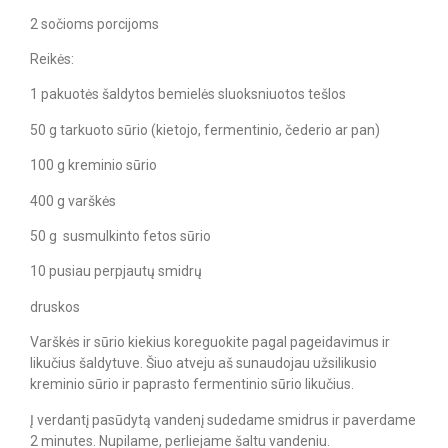
2 sočioms porcijoms
Reikės:
1 pakuotės šaldytos bemielės sluoksniuotos tešlos
50 g tarkuoto sūrio (kietojo, fermentinio, čederio ar pan)
100 g kreminio sūrio
400 g varškės
50 g susmulkinto fetos sūrio
10 pusiau perpjautų smidrų
druskos
Varškės ir sūrio kiekius koreguokite pagal pageidavimus ir
likučius šaldytuve. Šiuo atveju aš sunaudojau užsilikusio
kreminio sūrio ir paprasto fermentinio sūrio likučius.
Į verdantį pasūdytą vandenį sudedame smidrus ir paverdame
2 minutes. Nupilame, perliejame šaltu vandeniu.