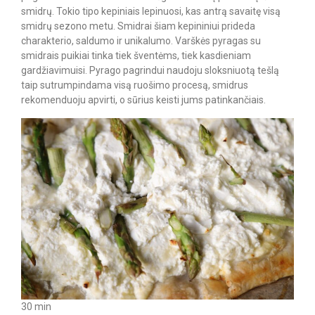
smidrų. Tokio tipo kepiniais lepinuosi, kas antrą savaitę visą
smidrų sezono metu. Smidrai šiam kepininiui prideda
charakterio, saldumo ir unikalumo. Varškės pyragas su
smidrais puikiai tinka tiek šventėms, tiek kasdieniam
gardžiavimuisi. Pyrago pagrindui naudoju sloksniuotą tešlą
taip sutrumpindama visą ruošimo procesą, smidrus
rekomenduoju apvirti, o sūrius keisti jums patinkančiais.
30 min