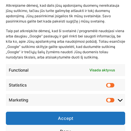
Atkreipiame dėmesį, kad dalis jūsų apdorojamų duomenų nereikalauja
Populiariausios parduotuvės
jūsų sutikimo, tačiau jūs turite galimybę atšaukti ir tokį duomenų
kūdikių tyrelės –…
apdorojimą. Jūsų pasirinkimai įsigalios tik mūsų svetainėje. Savo
pasirinkimus galite bet kada pakeisti sugrįžę į mūsų svetainę.
2026-02-22
Taip pat atkreipkite dėmesį, kad ši svetainė / programėlė naudojasi viena
arba daugiau „Google“ paslaugų ir gali rinkti bei saugoti informaciją, be
kita ko, apie Jūsų apsilankymą arba naudojimosi pobūdį. Toliau esančioje
„Google“ sutikimo skiltyje galite spustelėti, kad duotumėte sutikimą
„Google“ ir trečiųjų šalių žymėms naudoti Jūsų duomenis toliau
nurodytais tikslais, arba atsisakytumėte duoti šį sutikimą.
Functional
Visada aktyvus
Statistics
Marketing
Accept