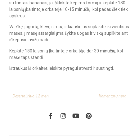
su trintais bananais, ja išklokite kepimo formą ir kepkite 180
laipsnių įkaitintoje orkaitėje 10-15 minučių, kol padas šiek tiek
apskrus.
Varškę, jogurtą, klevų sirupą ir kiaušinius suplakite iki vientisos
masės. Į masę atsargiai įmaišykite uogas ir viską supilkite ant
iškepusio avižų pado.
Kepkite 180 laispnių įkaitintoje orkaitėje dar 30 minučių, kol
masė taps standi.
Ištraukus iš orkaitės leiskite pyragui atvėsti ir sustingti.
Komentarų nėra
Desertai
,
Nuo 12 mėn