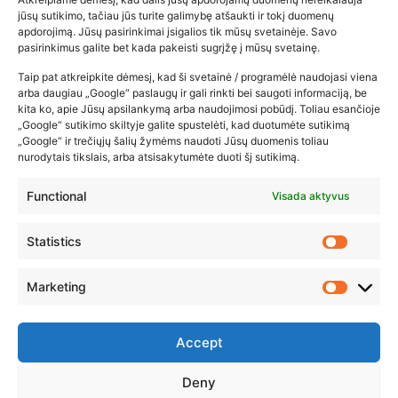
Populiariausios parduotuvės
jūsų sutikimo, tačiau jūs turite galimybę atšaukti ir tokį duomenų
kūdikių tyrelės –…
apdorojimą. Jūsų pasirinkimai įsigalios tik mūsų svetainėje. Savo
pasirinkimus galite bet kada pakeisti sugrįžę į mūsų svetainę.
2026-02-22
Taip pat atkreipkite dėmesį, kad ši svetainė / programėlė naudojasi viena
arba daugiau „Google“ paslaugų ir gali rinkti bei saugoti informaciją, be
kita ko, apie Jūsų apsilankymą arba naudojimosi pobūdį. Toliau esančioje
„Google“ sutikimo skiltyje galite spustelėti, kad duotumėte sutikimą
„Google“ ir trečiųjų šalių žymėms naudoti Jūsų duomenis toliau
nurodytais tikslais, arba atsisakytumėte duoti šį sutikimą.
Functional
Visada aktyvus
Statistics
Marketing
Accept
Deny
© 2023 ZUIKIO RECEPTAI VISOS TEISĖS SAUGOMOS