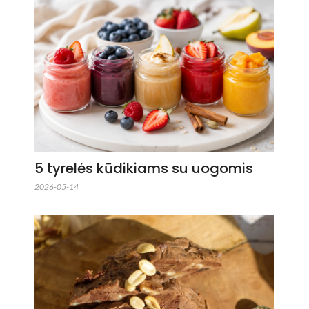
5 tyrelės kūdikiams su uogomis
2026-05-14