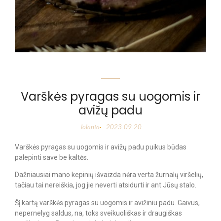
Varškės pyragas su uogomis ir
avižų padu
Jolanta
2023-09-20
-
Varškės pyragas su uogomis ir avižų padu puikus būdas
palepinti save be kaltės.
Dažniausiai mano kepinių išvaizda nėra verta žurnalų viršelių,
tačiau tai nereiškia, jog jie neverti atsidurti ir ant Jūsų stalo.
Šį kartą varškės pyragas su uogomis ir avižiniu padu. Gaivus,
nepernelyg saldus, na, toks sveikuoliškas ir draugiškas