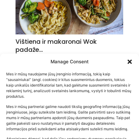
Vištiena ir makaronai Wok
padaže…
2026-05-14
Manage Consent
Mes ir mūsų naudojame jūsų įrenginio informaciją, tokią kaip
“sausainiukai” (angl. cookies) ir kitus suasmenintus duomenis, tokius
kaip unikalūs identifikatoriai tam, kad galėtume suasmeninti svetainės ir
reklaminį turinį, analizuoti svetainės lankomumą, vystyti ir tobulinti mūsų
produktus.
Mes ir mūsų partneriai galime naudoti tikslią geografinę informaciją jūsų
įrenginiuose, jeigu suteiksite tam leidimą. Galite patvirtinti savo sutikimą
mums ir mūsų partneriams apdoroti jūsų duomenis paspaudimu. Taip pat
galite pakeisti savo nustatymus ir pamatyti daugiau detalesnės
informacijos prieš suteikdami arba atsisakydami suteikti mums leidimą.
Atkreipiame dėmesį, kad dalis jūsų apdorojamų duomenų nereikalauja