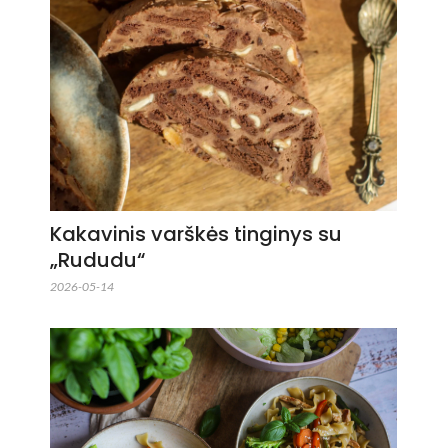
Kakavinis varškės tinginys su
„Rududu“
2026-05-14