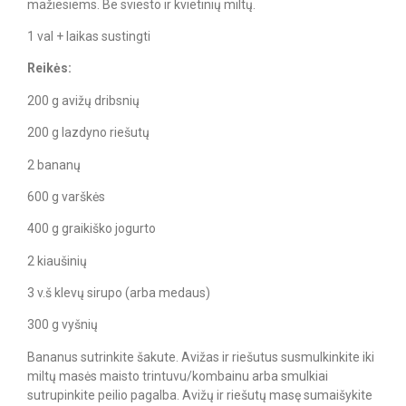
mažiesiems. Be sviesto ir kvietinių miltų.
1 val + laikas sustingti
Reikės:
200 g avižų dribsnių
200 g lazdyno riešutų
2 bananų
600 g varškės
400 g graikiško jogurto
2 kiaušinių
3 v.š klevų sirupo (arba medaus)
300 g vyšnių
Bananus sutrinkite šakute. Avižas ir riešutus susmulkinkite iki
miltų masės maisto trintuvu/kombainu arba smulkiai
sutrupinkite peilio pagalba. Avižų ir riešutų masę sumaišykite