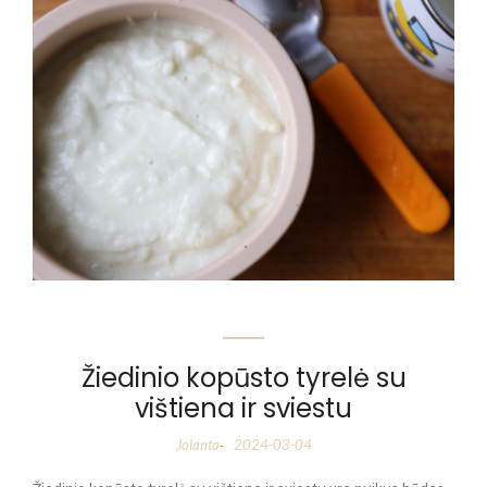
Žiedinio kopūsto tyrelė su
vištiena ir sviestu
Jolanta
2024-03-04
-