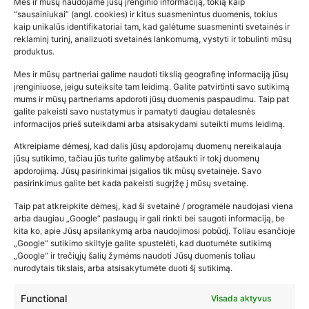
Mes ir mūsų naudojame jūsų įrenginio informaciją, tokią kaip
“sausainiukai” (angl. cookies) ir kitus suasmenintus duomenis, tokius
kaip unikalūs identifikatoriai tam, kad galėtume suasmeninti svetainės ir
reklaminį turinį, analizuoti svetainės lankomumą, vystyti ir tobulinti mūsų
produktus.
Mes ir mūsų partneriai galime naudoti tikslią geografinę informaciją jūsų
įrenginiuose, jeigu suteiksite tam leidimą. Galite patvirtinti savo sutikimą
mums ir mūsų partneriams apdoroti jūsų duomenis paspaudimu. Taip pat
galite pakeisti savo nustatymus ir pamatyti daugiau detalesnės
informacijos prieš suteikdami arba atsisakydami suteikti mums leidimą.
Atkreipiame dėmesį, kad dalis jūsų apdorojamų duomenų nereikalauja
Populiariausios parduotuvės
jūsų sutikimo, tačiau jūs turite galimybę atšaukti ir tokį duomenų
kūdikių tyrelės –…
apdorojimą. Jūsų pasirinkimai įsigalios tik mūsų svetainėje. Savo
pasirinkimus galite bet kada pakeisti sugrįžę į mūsų svetainę.
2026-02-22
Taip pat atkreipkite dėmesį, kad ši svetainė / programėlė naudojasi viena
arba daugiau „Google“ paslaugų ir gali rinkti bei saugoti informaciją, be
kita ko, apie Jūsų apsilankymą arba naudojimosi pobūdį. Toliau esančioje
„Google“ sutikimo skiltyje galite spustelėti, kad duotumėte sutikimą
„Google“ ir trečiųjų šalių žymėms naudoti Jūsų duomenis toliau
nurodytais tikslais, arba atsisakytumėte duoti šį sutikimą.
Functional
Visada aktyvus