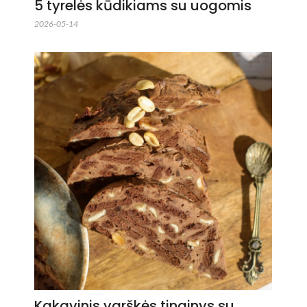
5 tyrelės kūdikiams su uogomis
2026-05-14
Kakavinis varškės tinginys su