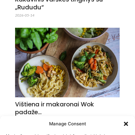
„Rududu“
2026-05-14
Vištiena ir makaronai Wok
padaže…
2026-05-14
Manage Consent