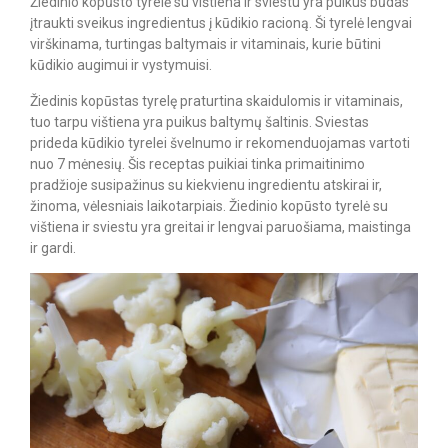
Žiedinio kopūsto tyrelė su vištiena ir sviestu yra puikus būdas
įtraukti sveikus ingredientus į kūdikio racioną. Ši tyrelė lengvai
virškinama, turtingas baltymais ir vitaminais, kurie būtini
kūdikio augimui ir vystymuisi.
Žiedinis kopūstas tyrelę praturtina skaidulomis ir vitaminais,
tuo tarpu vištiena yra puikus baltymų šaltinis. Sviestas
prideda kūdikio tyrelei švelnumo ir rekomenduojamas vartoti
nuo 7 mėnesių. Šis receptas puikiai tinka primaitinimo
pradžioje susipažinus su kiekvienu ingredientu atskirai ir,
žinoma, vėlesniais laikotarpiais. Žiedinio kopūsto tyrelė su
vištiena ir sviestu yra greitai ir lengvai paruošiama, maistinga
ir gardi.