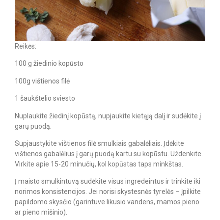
Reikės:
100 g žiedinio kopūsto
100g vištienos filė
1 šaukštelio sviesto
Nuplaukite žiedinį kopūstą, nupjaukite kietąją dalį ir sudėkite į
garų puodą.
Supjaustykite vištienos filė smulkiais gabalėliais. Įdėkite
vištienos gabalėlius į garų puodą kartu su kopūstu. Uždenkite.
Virkite apie 15-20 minučių, kol kopūstas taps minkštas.
Į maisto smulkintuvą sudėkite visus ingredeintus ir trinkite iki
norimos konsistencijos. Jei norisi skystesnės tyrelės – įpilkite
papildomo skysčio (garintuve likusio vandens, mamos pieno
ar pieno mišinio).