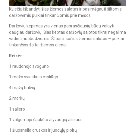
Kviečiu išbandyti šias žiemos salotas ir pasimėgauti šiltomis
daržovėmis puikiai tinkančiomis prie mėsos.
Daržovių kepimas yra vienas paprasčiausių būdų valgyti
daugiau daržovių. Šias keptas daržovių salotos tikrai negalima
vadinti nuobodžiomis. Šiltos ir sočios žiemos salotos – puikiai
tinkančios šaltai žiemos dienai.
Reikės:
1 raudonojo svogūno
1 mažo sviestinio moliūgo
4 mažų bulvių
2 morkų
1 saliero
1 valgomojo šaukšto alyvuogių aliejaus
1 žiupsnelio druskos ir juodųjų pipirų