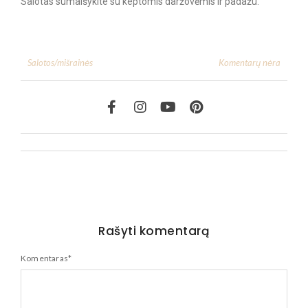
Salotas sumaišykite su keptomis daržovėmis ir padažu.
Komentarų nėra
Salotos/mišrainės
Rašyti komentarą
Komentaras
*