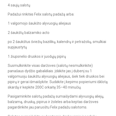
4 saujų salotų
Padažui rinkitės Felix salotų padažą arba:
1 valgomojo šaukšto alyvuogių aliejaus
2 šaukštų balzamiko acto
po 2 šaukštus šviežių bazilikų, kalendrų ir petražolių, smulkiai
supjaustytų
1 žiupsnelio druskos ir juodųjų pipirų
Susmulkinkite visas daržoves (salotų nesmulkinkite)
panašaus dydžio gabalėliais. Įdėkite jas į dubenį su 1
valgomuoju šaukštu alyvuogių aliejaus, šiek tiek druskos bei
pipirų ir gerai išmaišykite. Sudėkite į kepimo popieriumi išklotą
skardą ir kepkite 200C orkaitę 35–40 minučių.
Pasigaminkite salotų padažą sumaišydami alyvuogių aliejų,
balzamą, druską, pipirus ir žoleles arba keptas daržoves
pagardinkite jau paruoštu Felix padažu salotoms.