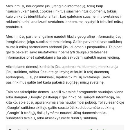
Mes ir mūsų naudojame jūsų įrenginio informaciją, tokią kaip
“sausainiukai” (angl. cookies) ir kitus suasmenintus duomenis, tokius
kaip unikalūs identifikatoriai tam, kad galėtume suasmeninti svetainės ir
reklaminį turinį, analizuoti svetainės lankomumą, vystyti ir tobulinti mūsų
produktus.
Mes ir mūsų partneriai galime naudoti tikslią geografinę informaciją jūsų
įrenginiuose, jeigu suteiksite tam leidimą. Galite patvirtinti savo sutikimą
mums ir mūsų partneriams apdoroti jūsų duomenis paspaudimu. Taip pat
galite pakeisti savo nustatymus ir pamatyti daugiau detalesnės
informacijos prieš suteikdami arba atsisakydami suteikti mums leidimą.
Atkreipiame dėmesį, kad dalis jūsų apdorojamų duomenų nereikalauja
Populiariausios parduotuvės
jūsų sutikimo, tačiau jūs turite galimybę atšaukti ir tokį duomenų
kūdikių tyrelės –…
apdorojimą. Jūsų pasirinkimai įsigalios tik mūsų svetainėje. Savo
pasirinkimus galite bet kada pakeisti sugrįžę į mūsų svetainę.
2026-02-22
Taip pat atkreipkite dėmesį, kad ši svetainė / programėlė naudojasi viena
arba daugiau „Google“ paslaugų ir gali rinkti bei saugoti informaciją, be
kita ko, apie Jūsų apsilankymą arba naudojimosi pobūdį. Toliau esančioje
„Google“ sutikimo skiltyje galite spustelėti, kad duotumėte sutikimą
„Google“ ir trečiųjų šalių žymėms naudoti Jūsų duomenis toliau
nurodytais tikslais, arba atsisakytumėte duoti šį sutikimą.