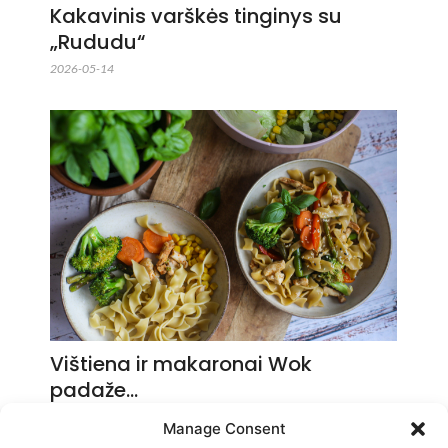
Kakavinis varškės tinginys su
„Rududu“
2026-05-14
Vištiena ir makaronai Wok
padaže…
2026-05-14
Manage Consent