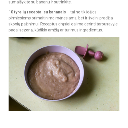
sumaišykite su bananu ir sutrinkite.
10 tyrelių receptai su bananais
– tai ne tik idėjos
pirmiesiems primaitinimo mėnesiams, bet ir švelni pradžia
skonių pažinimui. Receptus drąsiai galima derinti tarpusavyje
pagal sezoną, kūdikio amžių ar turimus ingredientus.