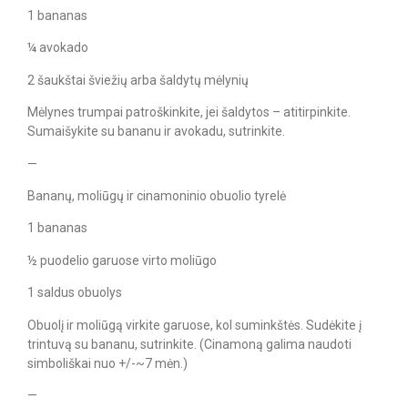
1 bananas
¼ avokado
2 šaukštai šviežių arba šaldytų mėlynių
Mėlynes trumpai patroškinkite, jei šaldytos – atitirpinkite.
Sumaišykite su bananu ir avokadu, sutrinkite.
—
Bananų, moliūgų ir cinamoninio obuolio tyrelė
1 bananas
½ puodelio garuose virto moliūgo
1 saldus obuolys
Obuolį ir moliūgą virkite garuose, kol suminkštės. Sudėkite į
trintuvą su bananu, sutrinkite. (Cinamoną galima naudoti
simboliškai nuo +/-~7 mėn.)
—