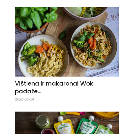
Vištiena ir makaronai Wok
padaže…
2026-05-14