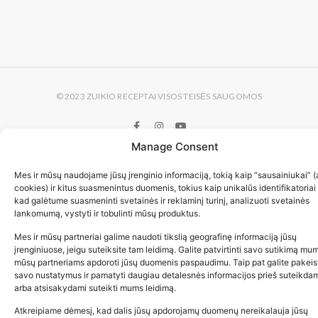
© 2023 ZUIKIO RECEPTAI VISOS TEISĖS SAUGOMOS
Manage Consent
Mes ir mūsų naudojame jūsų įrenginio informaciją, tokią kaip “sausainiukai” (
cookies) ir kitus suasmenintus duomenis, tokius kaip unikalūs identifikatoriai
kad galėtume suasmeninti svetainės ir reklaminį turinį, analizuoti svetainės
lankomumą, vystyti ir tobulinti mūsų produktus.
Mes ir mūsų partneriai galime naudoti tikslią geografinę informaciją jūsų
įrenginiuose, jeigu suteiksite tam leidimą. Galite patvirtinti savo sutikimą mum
mūsų partneriams apdoroti jūsų duomenis paspaudimu. Taip pat galite pakeis
savo nustatymus ir pamatyti daugiau detalesnės informacijos prieš suteikda
arba atsisakydami suteikti mums leidimą.
Atkreipiame dėmesį, kad dalis jūsų apdorojamų duomenų nereikalauja jūsų