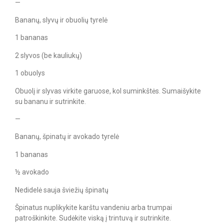
—
Bananų, slyvų ir obuolių tyrelė
1 bananas
2 slyvos (be kauliukų)
1 obuolys
Obuolį ir slyvas virkite garuose, kol suminkštės. Sumaišykite
su bananu ir sutrinkite.
—
Bananų, špinatų ir avokado tyrelė
1 bananas
½ avokado
Nedidelė sauja šviežių špinatų
Špinatus nuplikykite karštu vandeniu arba trumpai
patroškinkite. Sudėkite viską į trintuvą ir sutrinkite.