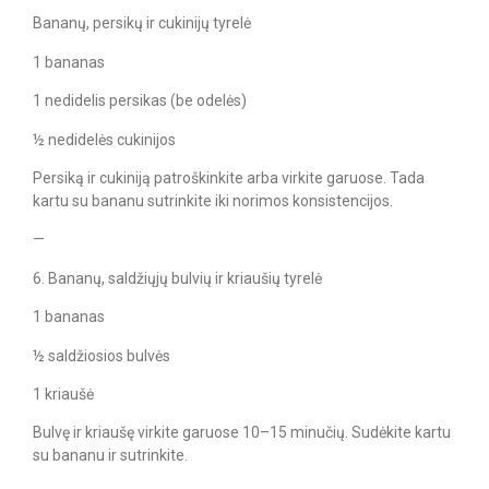
Bananų, persikų ir cukinijų tyrelė
1 bananas
1 nedidelis persikas (be odelės)
½ nedidelės cukinijos
Persiką ir cukiniją patroškinkite arba virkite garuose. Tada
kartu su bananu sutrinkite iki norimos konsistencijos.
—
6. Bananų, saldžiųjų bulvių ir kriaušių tyrelė
1 bananas
½ saldžiosios bulvės
1 kriaušė
Bulvę ir kriaušę virkite garuose 10–15 minučių. Sudėkite kartu
su bananu ir sutrinkite.