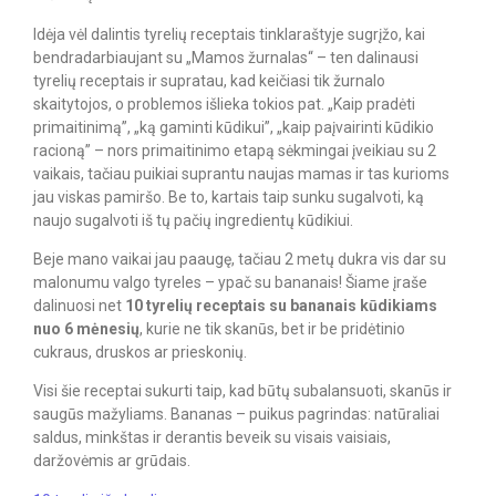
Idėja vėl dalintis tyrelių receptais tinklaraštyje sugrįžo, kai
bendradarbiaujant su „Mamos žurnalas“ – ten dalinausi
tyrelių receptais ir supratau, kad keičiasi tik žurnalo
skaitytojos, o problemos išlieka tokios pat. „Kaip pradėti
primaitinimą”, „ką gaminti kūdikui”, „kaip paįvairinti kūdikio
racioną” – nors primaitinimo etapą sėkmingai įveikiau su 2
vaikais, tačiau puikiai suprantu naujas mamas ir tas kurioms
jau viskas pamiršo. Be to, kartais taip sunku sugalvoti, ką
naujo sugalvoti iš tų pačių ingredientų kūdikiui.
Beje mano vaikai jau paaugę, tačiau 2 metų dukra vis dar su
malonumu valgo tyreles – ypač su bananais! Šiame įraše
dalinuosi net
10 tyrelių receptais su bananais kūdikiams
nuo 6 mėnesių
, kurie ne tik skanūs, bet ir be pridėtinio
cukraus, druskos ar prieskonių.
Visi šie receptai sukurti taip, kad būtų subalansuoti, skanūs ir
saugūs mažyliams. Bananas – puikus pagrindas: natūraliai
saldus, minkštas ir derantis beveik su visais vaisiais,
daržovėmis ar grūdais.