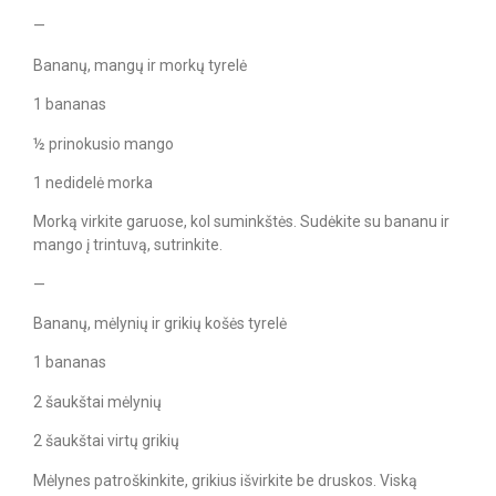
—
Bananų, mangų ir morkų tyrelė
1 bananas
½ prinokusio mango
1 nedidelė morka
Morką virkite garuose, kol suminkštės. Sudėkite su bananu ir
mango į trintuvą, sutrinkite.
—
Bananų, mėlynių ir grikių košės tyrelė
1 bananas
2 šaukštai mėlynių
2 šaukštai virtų grikių
Mėlynes patroškinkite, grikius išvirkite be druskos. Viską