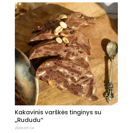
Kakavinis varškės tinginys su
„Rududu“
2026-05-14