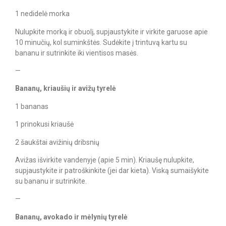
1 nedidelė morka
Nulupkite morką ir obuolį, supjaustykite ir virkite garuose apie
10 minučių, kol suminkštės. Sudėkite į trintuvą kartu su
bananu ir sutrinkite iki vientisos masės.
—
Bananų, kriaušių ir avižų tyrelė
1 bananas
1 prinokusi kriaušė
2 šaukštai avižinių dribsnių
Avižas išvirkite vandenyje (apie 5 min). Kriaušę nulupkite,
supjaustykite ir patroškinkite (jei dar kieta). Viską sumaišykite
su bananu ir sutrinkite.
—
Bananų, avokado ir mėlynių tyrelė