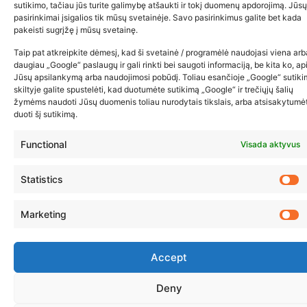
sutikimo, tačiau jūs turite galimybę atšaukti ir tokį duomenų apdorojimą. Jūsų
pasirinkimai įsigalios tik mūsų svetainėje. Savo pasirinkimus galite bet kada
pakeisti sugrįžę į mūsų svetainę.
Taip pat atkreipkite dėmesį, kad ši svetainė / programėlė naudojasi viena arb
daugiau „Google“ paslaugų ir gali rinkti bei saugoti informaciją, be kita ko, ap
Jūsų apsilankymą arba naudojimosi pobūdį. Toliau esančioje „Google“ sutik
skiltyje galite spustelėti, kad duotumėte sutikimą „Google“ ir trečiųjų šalių
žymėms naudoti Jūsų duomenis toliau nurodytais tikslais, arba atsisakytumė
duoti šį sutikimą.
Functional
Visada aktyvus
Statistics
Marketing
Accept
Deny