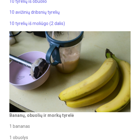
10 tyrelių iš obuolio
10 avižinių dribsnių tyrelių
10 tyrelių iš moliūgo (2 dalis)
Bananų, obuolių ir morkų tyrelė
1 bananas
1 obuolys