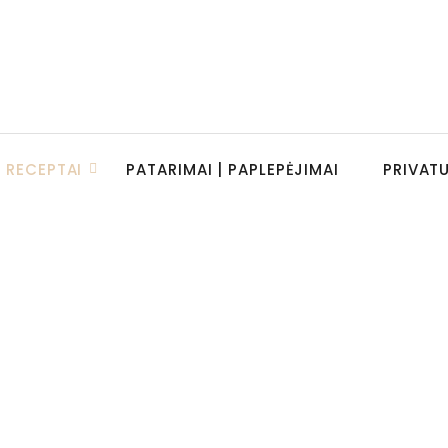
RECEPTAI
PATARIMAI | PAPLEPĖJIMAI
PRIVAT
is ir rūkytu varškės sūriu