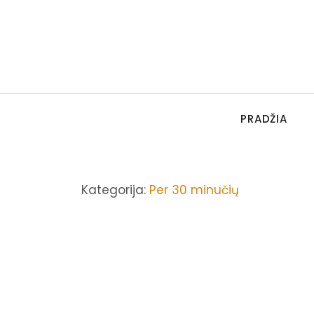
PRADŽIA
Kategorija:
Per 30 minučių
KRUOPOS/MAKARONAI
,
NUO 12 MĖN
,
PER 30 MINUČIŲ
Grikių košė su cukinijom
2024-10-21
/
No Comments