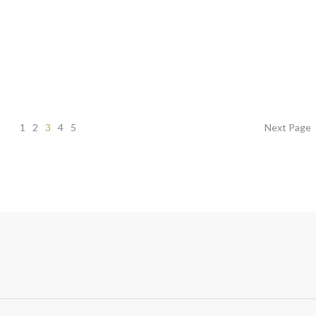
tiks tiek mažiesiems, tiek suaugusiems. Gardus, bet ir tuo pačiu
r gali būti šaldomas kameroje iki 3 mėnesių. Taigi, naminiai žuvies
stogų, kai šaldytuve siaučia vėjai (taip man vyksta nuolat!) ar
1
2
3
4
5
Next Page