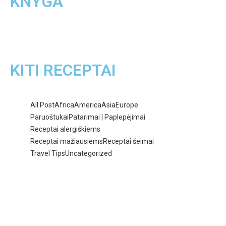
KNYGA
KITI RECEPTAI
All Post
Africa
America
Asia
Europe
Paruoštukai
Patarimai | Paplepėjimai
Receptai alergiškiems
Receptai mažiausiems
Receptai šeimai
Travel Tips
Uncategorized
Kesadilijos su sūriu ir saldžiąja…
2025-12-11
Marinuotų burokėlių salotos
2025-11-13