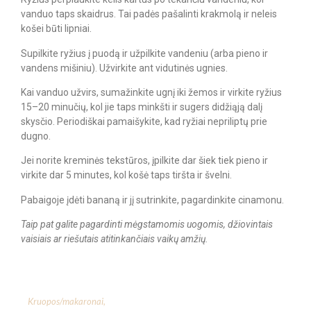
vanduo taps skaidrus. Tai padės pašalinti krakmolą ir neleis
košei būti lipniai.
Supilkite ryžius į puodą ir užpilkite vandeniu (arba pieno ir
vandens mišiniu). Užvirkite ant vidutinės ugnies.
Kai vanduo užvirs, sumažinkite ugnį iki žemos ir virkite ryžius
15–20 minučių, kol jie taps minkšti ir sugers didžiąją dalį
skysčio. Periodiškai pamaišykite, kad ryžiai nepriliptų prie
dugno.
Jei norite kreminės tekstūros, įpilkite dar šiek tiek pieno ir
virkite dar 5 minutes, kol košė taps tiršta ir švelni.
Pabaigoje įdėti bananą ir jį sutrinkite, pagardinkite cinamonu.
Taip pat galite pagardinti mėgstamomis uogomis, džiovintais
vaisiais ar riešutais atitinkančiais vaikų amžių.
Kruopos/makaronai
,