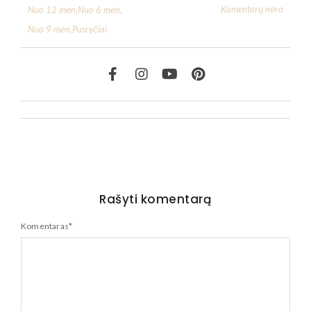
Komentarų nėra
Nuo 12 mėn
,
Nuo 6 mėn
,
Nuo 9 mėn
,
Pusryčiai
Rašyti komentarą
Komentaras
*