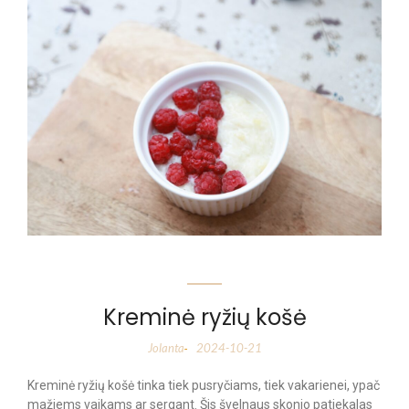
Kreminė ryžių košė
Jolanta
2024-10-21
-
Kreminė ryžių košė tinka tiek pusryčiams, tiek vakarienei, ypač
mažiems vaikams ar sergant. Šis švelnaus skonio patiekalas