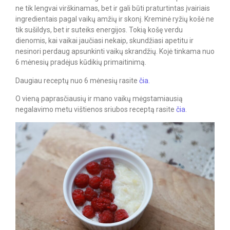
ne tik lengvai virškinamas, bet ir gali būti praturtintas įvairiais
ingredientais pagal vaikų amžių ir skonį. Kreminė ryžių košė ne
tik sušildys, bet ir suteiks energijos. Tokią košę verdu
dienomis, kai vaikai jaučiasi nekaip, skundžiasi apetitu ir
nesinori perdaug apsunkinti vaikų skrandžių. Koįė tinkama nuo
6 mėnesių pradėjus kūdikių primaitinimą.
Daugiau receptų nuo 6 mėnesių rasite
čia.
O vieną paprasčiausių ir mano vaikų mėgstamiausią
negalavimo metu vištienos sriubos receptą rasite
čia
.