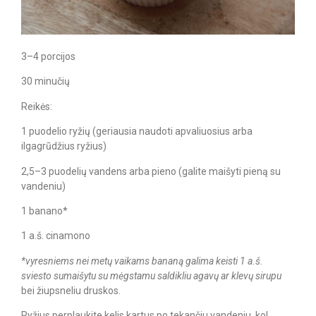
3–4 porcijos
30 minučių
Reikės:
1 puodelio ryžių (geriausia naudoti apvaliuosius arba
ilgagrūdžius ryžius)
2,5–3 puodelių vandens arba pieno (galite maišyti pieną su
vandeniu)
1 banano*
1 a.š. cinamono
*vyresniems nei metų vaikams bananą galima keisti 1 a.š.
sviesto sumaišytu su mėgstamu saldikliu agavų ar klevų sirupu
bei žiupsneliu druskos.
Ryžius perplaukite kelis kartus po tekančiu vandeniu, kol