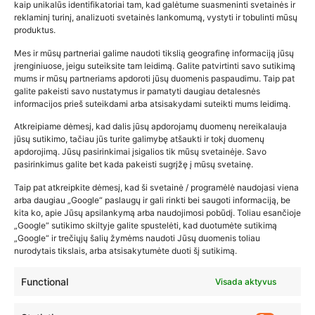
kaip unikalūs identifikatoriai tam, kad galėtume suasmeninti svetainės ir
reklaminį turinį, analizuoti svetainės lankomumą, vystyti ir tobulinti mūsų
produktus.
Mes ir mūsų partneriai galime naudoti tikslią geografinę informaciją jūsų
įrenginiuose, jeigu suteiksite tam leidimą. Galite patvirtinti savo sutikimą
mums ir mūsų partneriams apdoroti jūsų duomenis paspaudimu. Taip pat
galite pakeisti savo nustatymus ir pamatyti daugiau detalesnės
informacijos prieš suteikdami arba atsisakydami suteikti mums leidimą.
Atkreipiame dėmesį, kad dalis jūsų apdorojamų duomenų nereikalauja
Populiariausios parduotuvės
jūsų sutikimo, tačiau jūs turite galimybę atšaukti ir tokį duomenų
kūdikių tyrelės –…
apdorojimą. Jūsų pasirinkimai įsigalios tik mūsų svetainėje. Savo
pasirinkimus galite bet kada pakeisti sugrįžę į mūsų svetainę.
2026-02-22
Taip pat atkreipkite dėmesį, kad ši svetainė / programėlė naudojasi viena
arba daugiau „Google“ paslaugų ir gali rinkti bei saugoti informaciją, be
kita ko, apie Jūsų apsilankymą arba naudojimosi pobūdį. Toliau esančioje
„Google“ sutikimo skiltyje galite spustelėti, kad duotumėte sutikimą
„Google“ ir trečiųjų šalių žymėms naudoti Jūsų duomenis toliau
nurodytais tikslais, arba atsisakytumėte duoti šį sutikimą.
Functional
Visada aktyvus