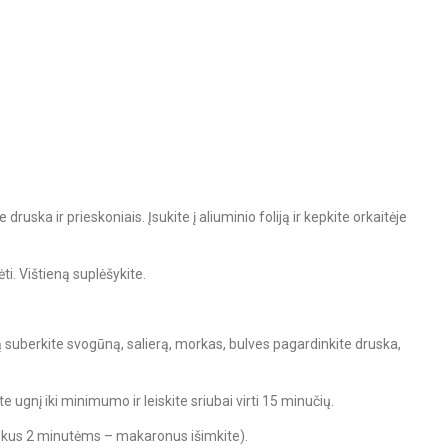
e druska ir prieskoniais. Įsukite į aliuminio foliją ir kepkite orkaitėje
ėti. Vištieną suplėšykite.
dą suberkite svogūną, salierą, morkas, bulves pagardinkite druska,
te ugnį iki minimumo ir leiskite sriubai virti 15 minučių.
 likus 2 minutėms – makaronus išimkite).