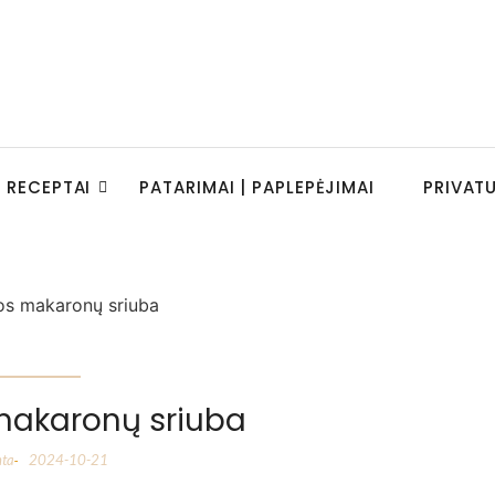
RECEPTAI
PATARIMAI | PAPLEPĖJIMAI
PRIVAT
makaronų sriuba
nta
2024-10-21
-