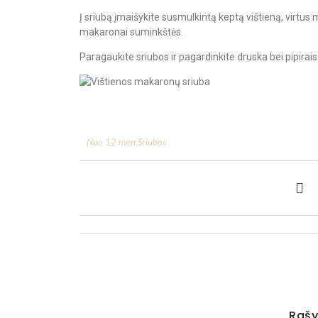
Į sriubą įmaišykite susmulkintą keptą vištieną, virtus m
makaronai suminkštės.
Paragaukite sriubos ir pagardinkite druska bei pipirais
Nuo 12 mėn
,
Sriubos
Rašy