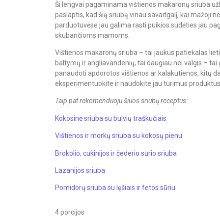
Ši lengvai pagaminama vištienos makaronų sriuba užk
paslaptis, kad šią sriubą viriau savaitgalį, kai mažoji n
parduotuvėse jau galima rasti puikios sudėties jau pag
skubančioms mamoms.
Vištienos makaronų sriuba – tai jaukus patiekalas lie
baltymų ir angliavandenių, tai daugiau nei valgis – tai
panaudoti apdorotos vištienos ar kalakutienos, kitų dar
eksperimentuokite ir naudokite jau turimus produktus
Taip pat rekomenduoju šiuos sriubų receptus:
Kokosinė sriuba su bulvių traškučiais
Vištienos ir morkų sriuba su kokosų pienu
Brokolio, cukinijos ir čederio sūrio sriuba
Lazanijos sriuba
Pomidorų sriuba su lęšiais ir fetos sūriu
4 porcijos