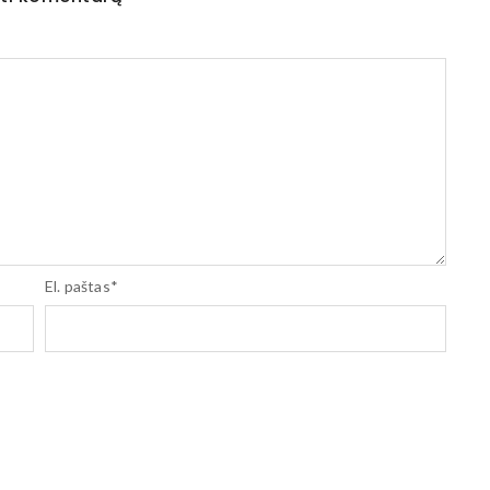
El. paštas
*