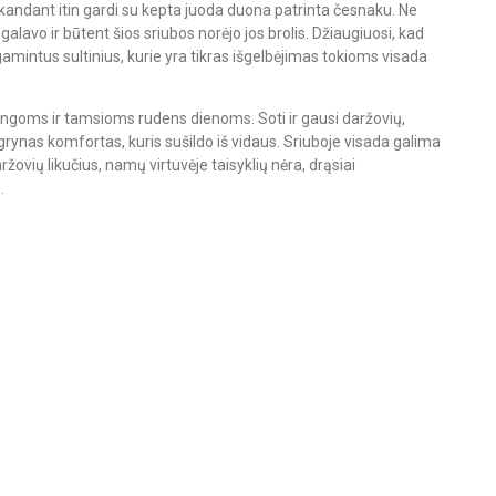
andant itin gardi su kepta juoda duona patrinta česnaku. Ne
egalavo ir būtent šios sriubos norėjo jos brolis. Džiaugiuosi, kad
amintus sultinius, kurie yra tikras išgelbėjimas tokioms visada
tingoms ir tamsioms rudens dienoms. Soti ir gausi daržovių,
 grynas komfortas, kuris sušildo iš vidaus. Sriuboje visada galima
žovių likučius, namų virtuvėje taisyklių nėra, drąsiai
.