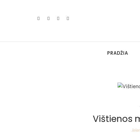
PRADŽIA
Vištienos 
Jola