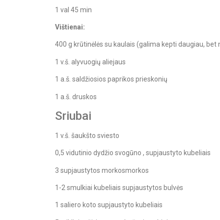
1 val 45 min
Vištienai:
400 g krūtinėlės su kaulais (galima kepti daugiau, bet
1 v.š. alyvuogių aliejaus
1 a.š. saldžiosios paprikos prieskonių
1 a.š. druskos
Sriubai
1 v.š. šaukšto sviesto
0,5 vidutinio dydžio svogūno , supjaustyto kubeliais
3 supjaustytos morkosmorkos
1-2 smulkiai kubeliais supjaustytos bulvės
1 saliero koto supjaustyto kubeliais