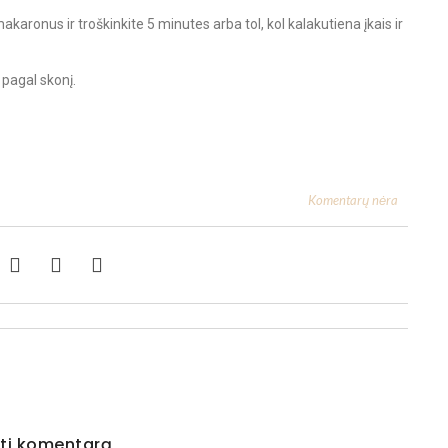
akaronus ir troškinkite 5 minutes arba tol, kol kalakutiena įkais ir
 pagal skonį.
Komentarų nėra
ti komentarą