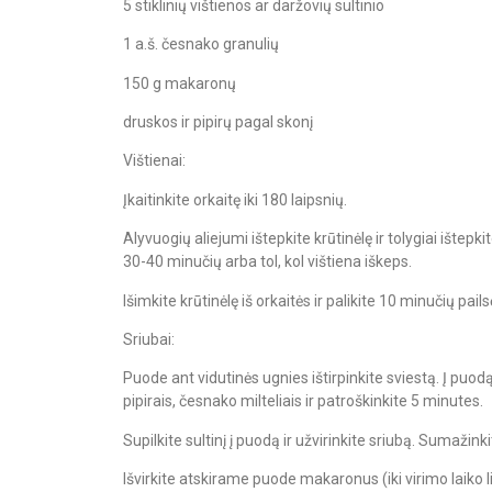
5 stiklinių vištienos ar daržovių sultinio
1 a.š. česnako granulių
150 g makaronų
druskos ir pipirų pagal skonį
Vištienai:
Įkaitinkite orkaitę iki 180 laipsnių.
Alyvuogių aliejumi ištepkite krūtinėlę ir tolygiai ištepkit
30-40 minučių arba tol, kol vištiena iškeps.
Išimkite krūtinėlę iš orkaitės ir palikite 10 minučių pails
Sriubai:
Puode ant vidutinės ugnies ištirpinkite sviestą. Į puo
pipirais, česnako milteliais ir patroškinkite 5 minutes.
Supilkite sultinį į puodą ir užvirinkite sriubą. Sumažinki
Išvirkite atskirame puode makaronus (iki virimo laiko