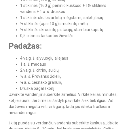
1 stiklinės (160 g) perlinio kuskuso + 1½ stiklinės
vandens + 1 a. š. druskos
1 stiklinė rukolos ar kitų mėgstamų salotų lapų
½ stiklinės (apie 10 g) smulkintų mėtų
½ stiklinės skrudintų pistacijų, stambiai kapotų
0,5 citrinos tarkuotos žievelės
Padažas:
4 valg. š. alyvuogių aliejaus
1 a. š. medaus
2 valg. š. citrinų sulčių
½ a. š. Provanso žolelių
¼ a. š. česnako granulių
Druska pagal skonį
Užvirkite vandenį ir suberkite žirnelius. Virkite kelias minutes,
kol jie sušils. Jei žirneliai šaldyti pavirkite šiek tiek ilgiau. Aš
daržoves mėgstu virti virš garų, tada jos išlieka traškios ir
nevandeningos.
Į kitą puodą su verdančiu vandeniu suberkite kuskusą, įdėkite
druskos. Virkite 8–10 min., kol kuskusas suminkštės. Galite