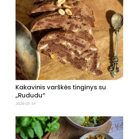
Kakavinis varškės tinginys su
„Rududu“
2026-05-14