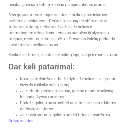
nesibaigiančiam lietui ir karščiu nelepinantiems orams.
Šios gaivios ir maistingos salotos – puikus pasirinkimas
pietums ar vakarienei. Perlinių kuskusų tekstūra dera su
traškiais pistacijų riešutais, šviežiais žirneliais ir
aromatingomis žolelėmis. Lengvas padažas iš alyvuogių
aliejaus, medaus, citrinos sulčių ir Provanso žolelių priduoda
salotoms vasariškos gaivos.
Kuskuso ir žirnelių salotas be salotų lapų valgo ir mano vaikai.
Dar keli patarimai:
Naudokite šviežius arba šaldytus žirnelius – jie greitai
išverda ir išlaiko saldų skonį.
Jei neturite perlinio kuskuso, galima naudoti bolivinę
balandą (kynvą) ar soras.
Padažą galima pasiruošti iš anksto – jis tinka ir kitoms
daržovių salotoms.
Jei norisi sotumo, galima pridėti fetos ar avinžirnių.
Bulvių salotos