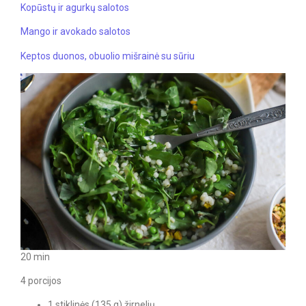
Kopūstų ir agurkų salotos
Mango ir avokado salotos
Keptos duonos, obuolio mišrainė su sūriu
20 min
4 porcijos
1 stiklinės (135 g) žirnelių