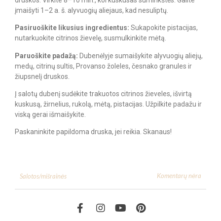
įmaišyti 1–2 a. š. alyvuogių aliejaus, kad nesuliptų.
Pasiruoškite likusius ingredientus:
Sukapokite pistacijas,
nutarkuokite citrinos žievelę, susmulkinkite mėtą.
Paruoškite padažą:
Dubenėlyje sumaišykite alyvuogių aliejų,
medų, citrinų sultis, Provanso žoleles, česnako granules ir
žiupsnelį druskos.
Į salotų dubenį sudėkite trakuotos citrinos žieveles, išvirtą
kuskusą, žirnelius, rukolą, mėtą, pistacijas. Užpilkite padažu ir
viską gerai išmaišykite.
Paskaninkite papildoma druska, jei reikia. Skanaus!
Komentarų nėra
Salotos/mišrainės