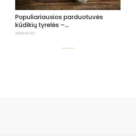
Populiariausios parduotuvės
kūdikių tyrelės –…
2026-02-22