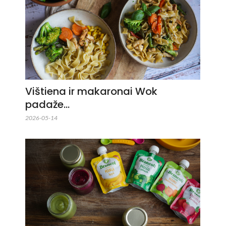
Vištiena ir makaronai Wok
padaže…
2026-05-14