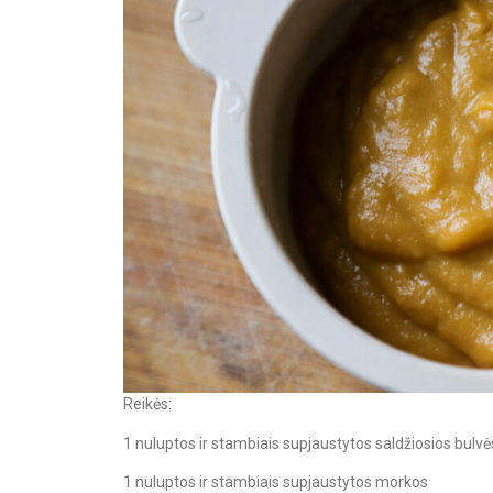
Reikės:
1 nuluptos ir stambiais supjaustytos saldžiosios bulvė
1 nuluptos ir stambiais supjaustytos morkos