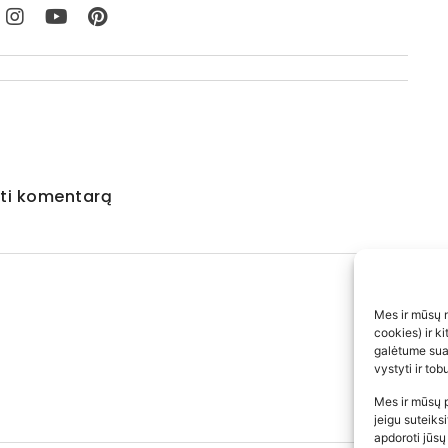
ti komentarą
Mes ir mūsų n
cookies) ir k
galėtume suas
vystyti ir to
Mes ir mūsų p
jeigu suteiks
apdoroti jūsų