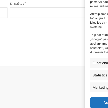
pamatyti daug
El. paštas
*
mums leidimą
Atkreipiame 
tačiau jūs tu
įsigalios tik
svetainę.
Taip pat atkr
„Google“ pasl
apsilankymą a
spustelėti, k
duomenis toli
Functiona
Statistics
Marketin
Ac