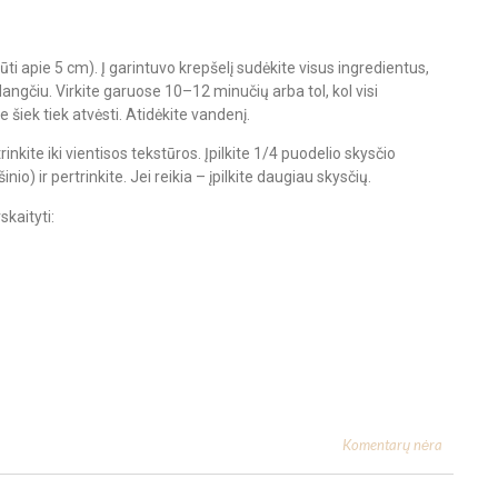
ti apie 5 cm). Į garintuvo krepšelį sudėkite visus ingredientus,
angčiu. Virkite garuose 10–12 minučių arba tol, kol visi
e šiek tiek atvėsti. Atidėkite vandenį.
rinkite iki vientisos tekstūros. Įpilkite 1/4 puodelio skysčio
o) ir pertrinkite. Jei reikia – įpilkite daugiau skysčių.
skaityti:
Komentarų nėra