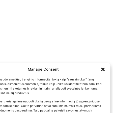
Manage Consent
audojame jūsų įrenginio informaciją, tokią kaip “sausainiukai” (angl.
itus suasmenintus duomenis, tokius kaip unikalūs identifikatoriai tam, kad
meninti svetainės ir reklaminį turinį, analizuoti svetainės lankomumą,
bulinti mūsų produktus.
artneriai galime naudoti tikslią geografinę informaciją jūsų įrenginiuose,
ite tam leidimą. Galite patvirtinti savo sutikimą mums ir mūsų partneriams
 duomenis paspaudimu. Taip pat galite pakeisti savo nustatymus ir