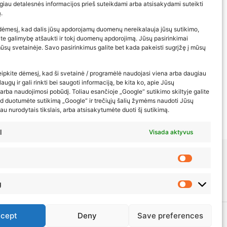
iau detalesnės informacijos prieš suteikdami arba atsisakydami suteikti
.
dėmesį, kad dalis jūsų apdorojamų duomenų nereikalauja jūsų sutikimo,
rite galimybę atšaukti ir tokį duomenų apdorojimą. Jūsų pasirinkimai
 mūsų svetainėje. Savo pasirinkimus galite bet kada pakeisti sugrįžę į mūsų
eipkite dėmesį, kad ši svetainė / programėlė naudojasi viena arba daugiau
augų ir gali rinkti bei saugoti informaciją, be kita ko, apie Jūsų
rba naudojimosi pobūdį. Toliau esančioje „Google“ sutikimo skiltyje galite
ad duotumėte sutikimą „Google“ ir trečiųjų šalių žymėms naudoti Jūsų
au nurodytais tikslais, arba atsisakytumėte duoti šį sutikimą.
l
Visada aktyvus
g
cept
Deny
Save preferences