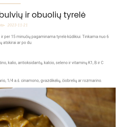
bulvių ir obuolių tyrelė
nta
2023-11-21
-
ntų ir per 15 minučių pagaminama tyrelė kūdikiui. Tinkama nuo 6
 atskirai ar po du.
o, kalio, antioksidantų, kalcio, seleno ir vitaminų K1, B ir C
ario, 1/4 a.š. cinamono, gvazdikėlių, čiobrelių ar rozmarino.