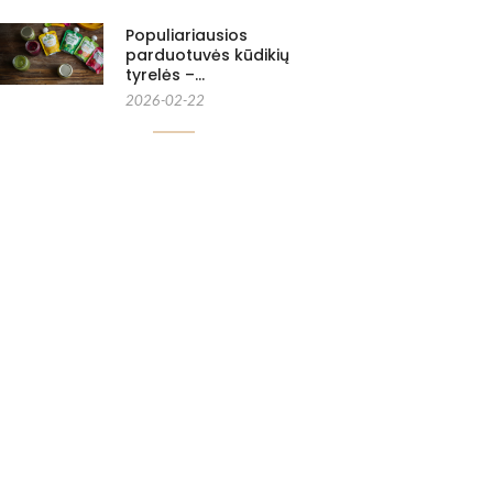
Populiariausios
parduotuvės kūdikių
tyrelės –…
2026-02-22