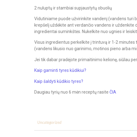
2 nuluptų ir stambiai supjaustytų obuolių
Vidutiniame puode užvirinkite vandenį (vandens turi bū
krepšelį uždėkite ant verdančio vandens ir uždenkite d
ingredientai suminkštės. Nukelkite nuo ugnies ir leiskit
Visus ingredientus perkelkite į trintuvą ir 1-2 minutes t
(vandens likusio nuo garinimo, motinos pieno arba mišini
Jei tik dabar pradėjote primaitinimo kelionę, siūlau per
Kaip gaminti tyres kūdikiui?
Kaip šaldyti kūdikio tyres?
Daugiau tyrių nuo 6 mėn receptų rasite
ČIA
Uncategorized