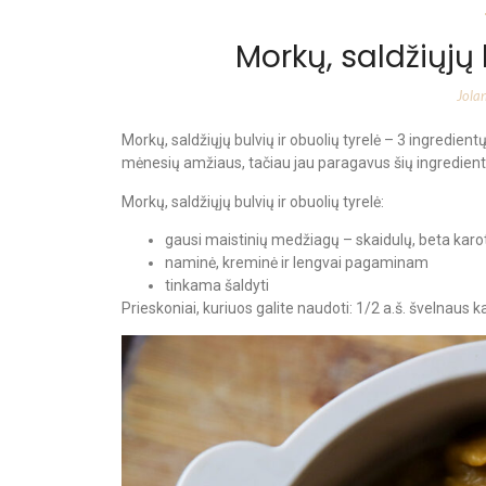
Morkų, saldžiųjų 
Jola
Morkų, saldžiųjų bulvių ir obuolių tyrelė – 3 ingredie
mėnesių amžiaus, tačiau jau paragavus šių ingredientų
Morkų, saldžiųjų bulvių ir obuolių tyrelė:
gausi maistinių medžiagų – skaidulų, beta karotin
naminė, kreminė ir lengvai pagaminam
tinkama šaldyti
Prieskoniai, kuriuos galite naudoti: 1/2 a.š. švelnaus k