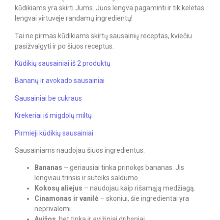
kūdikiams yra skirti Jums. Juos lengva pagaminti ir tik keletas
lengvai virtuvėje randamų ingredientų!
Tai ne pirmas kūdikiams skirtų sausainių receptas, kviečiu
pasižvalgyti ir po šiuos receptus:
Kūdikių sausainiai iš 2 produktų
Bananų ir avokado sausainiai
Sausainiai be cukraus
Krekeriai iš migdolų miltų
Pirmieji kūdikių sausainiai
Sausainiams naudojau šiuos ingredientus:
Bananas
– geriausiai tinka prinokęs bananas. Jis
lengviau trinsis ir suteiks saldumo.
Kokosų aliejus
– naudojau kaip rišamąją medžiagą.
Cinamonas
ir vanilė
– skoniui, šie ingredientai yra
neprivalomi.
Avižos
, bet tinka ir avižiniai dribsniai.