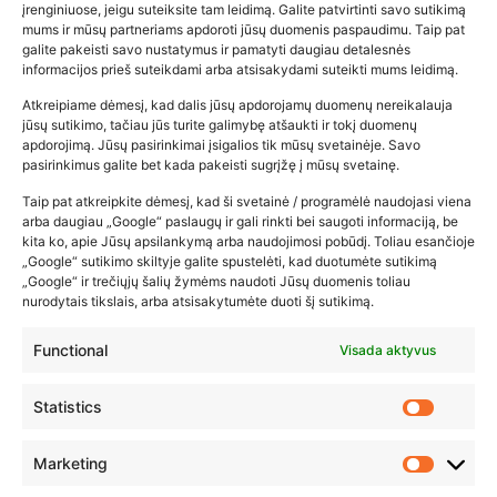
įrenginiuose, jeigu suteiksite tam leidimą. Galite patvirtinti savo sutikimą
mums ir mūsų partneriams apdoroti jūsų duomenis paspaudimu. Taip pat
galite pakeisti savo nustatymus ir pamatyti daugiau detalesnės
informacijos prieš suteikdami arba atsisakydami suteikti mums leidimą.
Atkreipiame dėmesį, kad dalis jūsų apdorojamų duomenų nereikalauja
Populiariausios parduotuvės
jūsų sutikimo, tačiau jūs turite galimybę atšaukti ir tokį duomenų
kūdikių tyrelės –…
apdorojimą. Jūsų pasirinkimai įsigalios tik mūsų svetainėje. Savo
pasirinkimus galite bet kada pakeisti sugrįžę į mūsų svetainę.
2026-02-22
Taip pat atkreipkite dėmesį, kad ši svetainė / programėlė naudojasi viena
arba daugiau „Google“ paslaugų ir gali rinkti bei saugoti informaciją, be
kita ko, apie Jūsų apsilankymą arba naudojimosi pobūdį. Toliau esančioje
„Google“ sutikimo skiltyje galite spustelėti, kad duotumėte sutikimą
„Google“ ir trečiųjų šalių žymėms naudoti Jūsų duomenis toliau
nurodytais tikslais, arba atsisakytumėte duoti šį sutikimą.
Functional
Visada aktyvus
Statistics
Marketing