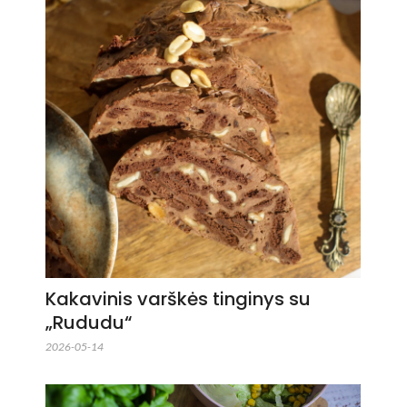
Kakavinis varškės tinginys su
„Rududu“
2026-05-14