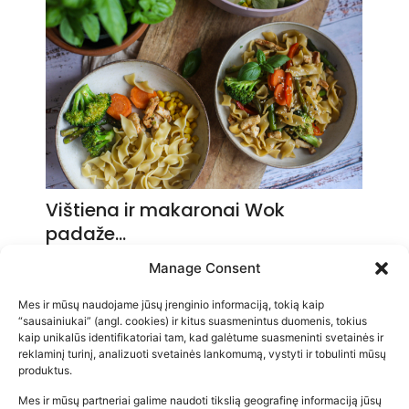
Vištiena ir makaronai Wok
padaže…
2026-05-14
Manage Consent
Mes ir mūsų naudojame jūsų įrenginio informaciją, tokią kaip
“sausainiukai” (angl. cookies) ir kitus suasmenintus duomenis, tokius
kaip unikalūs identifikatoriai tam, kad galėtume suasmeninti svetainės ir
reklaminį turinį, analizuoti svetainės lankomumą, vystyti ir tobulinti mūsų
produktus.
Mes ir mūsų partneriai galime naudoti tikslią geografinę informaciją jūsų