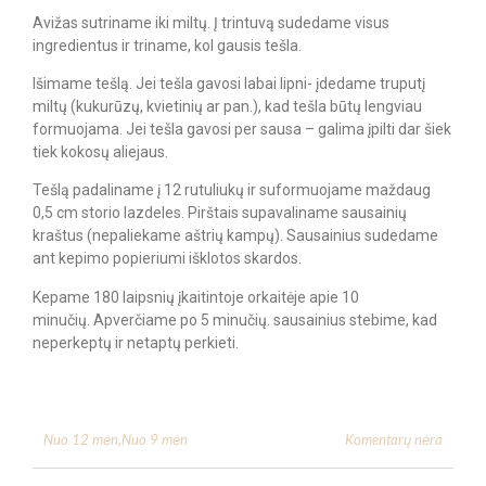
Avižas sutriname iki miltų. Į trintuvą sudedame visus
ingredientus ir triname, kol gausis tešla.
Išimame tešlą. Jei tešla gavosi labai lipni- įdedame truputį
miltų (kukurūzų, kvietinių ar pan.), kad tešla būtų lengviau
formuojama. Jei tešla gavosi per sausa – galima įpilti dar šiek
tiek kokosų aliejaus.
Tešlą padaliname į 12 rutuliukų ir suformuojame maždaug
0,5 cm storio lazdeles. Pirštais supavaliname sausainių
kraštus (nepaliekame aštrių kampų). Sausainius sudedame
ant kepimo popieriumi išklotos skardos.
Kepame 180 laipsnių įkaitintoje orkaitėje apie 10
minučių. Apverčiame po 5 minučių. sausainius stebime, kad
neperkeptų ir netaptų perkieti.
Komentarų nėra
Nuo 12 mėn
,
Nuo 9 mėn