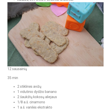
12 sausainių
35 min
2 stiklinės avižų
1 vidutinio dydžio banano
2 šaukštų kokosų aliejaus
1/8 a.š. cinamono
1 a.š. vanilės ekstrakto