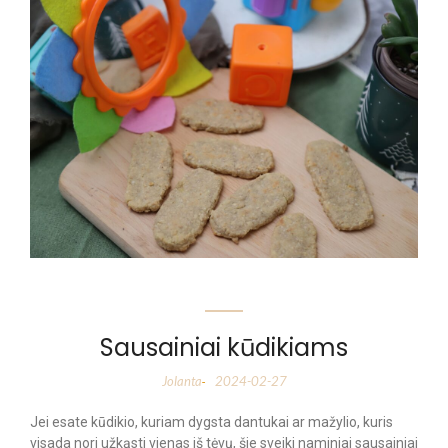
Sausainiai kūdikiams
Jolanta
2024-02-27
-
Jei esate kūdikio, kuriam dygsta dantukai ar mažylio, kuris
visada nori užkąsti vienas iš tėvų, šie sveiki naminiai sausainiai