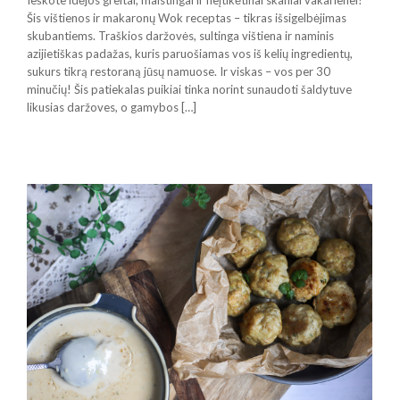
Ieškote idėjos greitai, maistingai ir neįtikėtinai skaniai vakarienei?
Šis vištienos ir makaronų Wok receptas – tikras išsigelbėjimas
skubantiems. Traškios daržovės, sultinga vištiena ir naminis
azijietiškas padažas, kuris paruošiamas vos iš kelių ingredientų,
sukurs tikrą restoraną jūsų namuose. Ir viskas – vos per 30
minučių! Šis patiekalas puikiai tinka norint sunaudoti šaldytuve
likusias daržoves, o gamybos […]