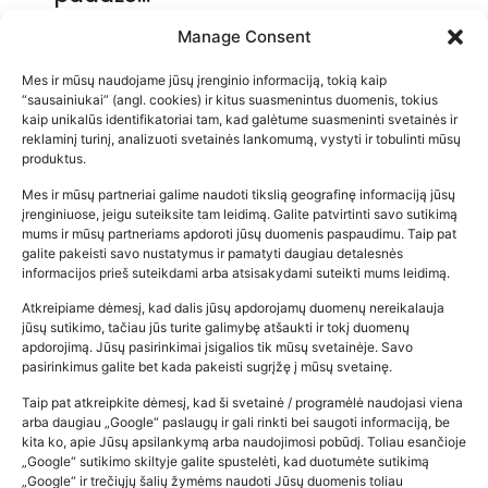
2026-05-14
Manage Consent
Mes ir mūsų naudojame jūsų įrenginio informaciją, tokią kaip
“sausainiukai” (angl. cookies) ir kitus suasmenintus duomenis, tokius
kaip unikalūs identifikatoriai tam, kad galėtume suasmeninti svetainės ir
reklaminį turinį, analizuoti svetainės lankomumą, vystyti ir tobulinti mūsų
produktus.
Mes ir mūsų partneriai galime naudoti tikslią geografinę informaciją jūsų
įrenginiuose, jeigu suteiksite tam leidimą. Galite patvirtinti savo sutikimą
mums ir mūsų partneriams apdoroti jūsų duomenis paspaudimu. Taip pat
galite pakeisti savo nustatymus ir pamatyti daugiau detalesnės
informacijos prieš suteikdami arba atsisakydami suteikti mums leidimą.
Atkreipiame dėmesį, kad dalis jūsų apdorojamų duomenų nereikalauja
Populiariausios parduotuvės
jūsų sutikimo, tačiau jūs turite galimybę atšaukti ir tokį duomenų
kūdikių tyrelės –…
apdorojimą. Jūsų pasirinkimai įsigalios tik mūsų svetainėje. Savo
pasirinkimus galite bet kada pakeisti sugrįžę į mūsų svetainę.
2026-02-22
Taip pat atkreipkite dėmesį, kad ši svetainė / programėlė naudojasi viena
arba daugiau „Google“ paslaugų ir gali rinkti bei saugoti informaciją, be
kita ko, apie Jūsų apsilankymą arba naudojimosi pobūdį. Toliau esančioje
„Google“ sutikimo skiltyje galite spustelėti, kad duotumėte sutikimą
„Google“ ir trečiųjų šalių žymėms naudoti Jūsų duomenis toliau