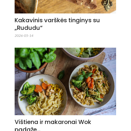
Kakavinis varškės tinginys su
„Rududu“
2026-05-14
Vištiena ir makaronai Wok
padaže…