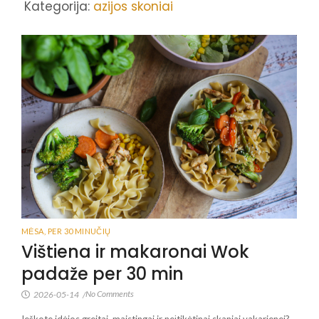
Kategorija:
azijos skoniai
MĖSA
,
PER 30 MINUČIŲ
Vištiena ir makaronai Wok
padaže per 30 min
No Comments
2026-05-14
/