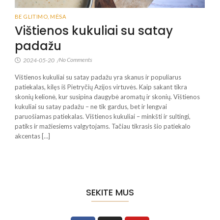
BE GLITIMO
,
MĖSA
Vištienos kukuliai su satay
padažu
No Comments
2024-05-20
/
Vištienos kukuliai su satay padažu yra skanus ir populiarus
patiekalas, kilęs iš Pietryčių Azijos virtuvės. Kaip sakant tikra
skonių kelionė, kur susipina daugybė aromatų ir skonių. Vištienos
kukuliai su satay padažu – ne tik gardus, bet ir lengvai
paruošiamas patiekalas. Vištienos kukuliai – minkšti ir sultingi,
patiks ir mažiesiems valgytojams. Tačiau tikrasis šio patiekalo
akcentas […]
SEKITE MUS