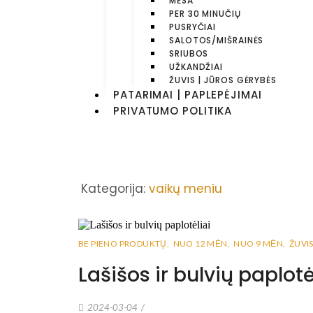
MĖSA
PER 30 MINUČIŲ
PUSRYČIAI
SALOTOS/MIŠRAINĖS
SRIUBOS
UŽKANDŽIAI
ŽUVIS | JŪROS GĖRYBĖS
PATARIMAI | PAPLEPĖJIMAI
PRIVATUMO POLITIKA
Kategorija:
vaikų meniu
BE PIENO PRODUKTŲ
,
NUO 12 MĖN
,
NUO 9 MĖN
,
ŽUVIS
Lašišos ir bulvių paplotė
2024-03-04
/