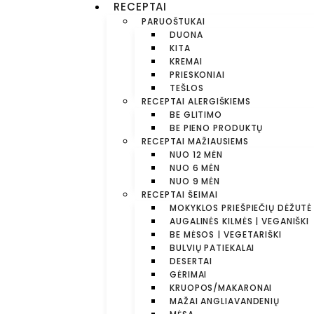
RECEPTAI
PARUOŠTUKAI
DUONA
KITA
KREMAI
PRIESKONIAI
TEŠLOS
RECEPTAI ALERGIŠKIEMS
BE GLITIMO
BE PIENO PRODUKTŲ
RECEPTAI MAŽIAUSIEMS
NUO 12 MĖN
NUO 6 MĖN
NUO 9 MĖN
RECEPTAI ŠEIMAI
MOKYKLOS PRIEŠPIEČIŲ DĖŽUTĖ
AUGALINĖS KILMĖS | VEGANIŠKI
BE MĖSOS | VEGETARIŠKI
BULVIŲ PATIEKALAI
DESERTAI
GĖRIMAI
KRUOPOS/MAKARONAI
MAŽAI ANGLIAVANDENIŲ