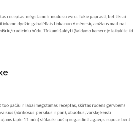
tas receptas, mėgstame ir mudu su vyru. Tokie paprasti, bet tikrai
atitinkamo dydžio gabalėliais tinka nuo 6 mėnesių amžiaus maitinat
iu/tradiciniu būdu. Tinkami šaldyti (šaldymo kameroje laikykite iki
ke
t tuo pačiu ir labai mėgstamas receptas, skirtas rudens gėrybėms
aisius (abrikosus, persikus ir pan), obuolius, varškę keisti
ojams (apie 11 mėn) siūlau kriaušių negardinti agavų sirupu ar bent