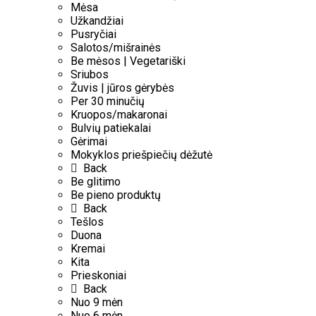
Mėsa
Užkandžiai
Pusryčiai
Salotos/mišrainės
Be mėsos | Vegetariški
Sriubos
Žuvis | jūros gėrybės
Per 30 minučių
Kruopos/makaronai
Bulvių patiekalai
Gėrimai
Mokyklos priešpiečių dėžutė
Back
Be glitimo
Be pieno produktų
Back
Tešlos
Duona
Kremai
Kita
Prieskoniai
Back
Nuo 9 mėn
Nuo 6 mėn