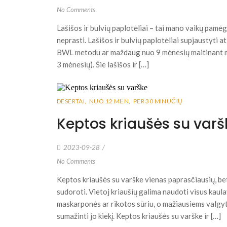
No Comments
Lašišos ir bulvių paplotėliai – tai mano vaikų pamėg
neprasti. Lašišos ir bulvių paplotėliai supjaustyti 
BWL metodu ar maždaug nuo 9 mėnesių maitinant mišr
3 mėnesių). Šie lašišos ir […]
DESERTAI
,
NUO 12 MĖN
,
PER 30 MINUČIŲ
Keptos kriaušės su varš
2023-09-28
/
No Comments
Keptos kriaušės su varške vienas paprasčiausių, be
sudoroti. Vietoj kriaušių galima naudoti visus kaulav
maskarponės ar rikotos sūriu, o mažiausiems valgyt
sumažinti jo kiekį. Keptos kriaušės su varške ir […]