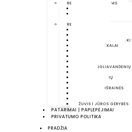
RECEPTAI MAŽIAUSIEMS
NUO 12 MĖN
NUO 6 MĖN
NUO 9 MĖN
RECEPTAI ŠEIMAI
MOKYKLOS PRIEŠPIEČIŲ 
AUGALINĖS KILMĖS | VEG
BE MĖSOS | VEGETARIŠKI
BULVIŲ PATIEKALAI
DESERTAI
GĖRIMAI
KRUOPOS/MAKARONAI
MAŽAI ANGLIAVANDENIŲ
MĖSA
PER 30 MINUČIŲ
PUSRYČIAI
SALOTOS/MIŠRAINĖS
SRIUBOS
UŽKANDŽIAI
ŽUVIS | JŪROS GĖRYBĖS
PATARIMAI | PAPLEPĖJIMAI
PRIVATUMO POLITIKA
PRADŽIA