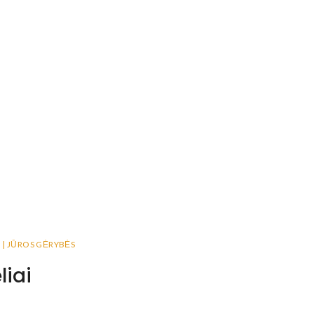
 | JŪROS GĖRYBĖS
liai