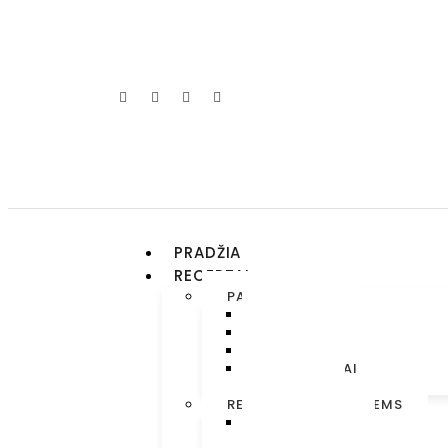
PRADŽIA
RECEPTAI
PARUOŠTUKAI
DUONA
KITA
KREMAI
PRIESKONIAI
TEŠLOS
RECEPTAI ALERGIŠKIEMS
BE GLITIMO
BE PIENO PRODUKTŲ