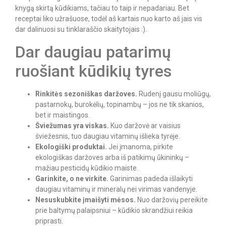
knygą skirtą kūdikiams, tačiau to taip ir nepadariau. Bet
receptai liko užrašuose, todėl aš kartais nuo karto aš jais vis
dar dalinuosi su tinklaraščio skaitytojais :).
Dar daugiau patarimų
ruošiant kūdikių tyres
Rinkitės sezoniškas daržoves.
Rudenį gausu moliūgų,
pastarnokų, burokėlių, topinambų – jos ne tik skanios,
bet ir maistingos.
Šviežumas yra viskas.
Kuo daržovė ar vaisius
šviežesnis, tuo daugiau vitaminų išlieka tyrėje.
Ekologiški produktai.
Jei įmanoma, pirkite
ekologiškas daržoves arba iš patikimų ūkininkų –
mažiau pesticidų kūdikio maiste.
Garinkite, o ne virkite.
Garinimas padeda išlaikyti
daugiau vitaminų ir mineralų nei virimas vandenyje.
Nesuskubkite įmaišyti mėsos.
Nuo daržovių pereikite
prie baltymų palaipsniui – kūdikio skrandžiui reikia
priprasti.