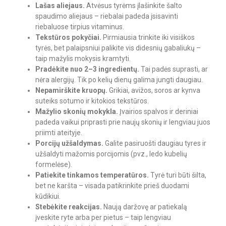
Lašas aliejaus.
Atvėsus tyrėms įlašinkite šalto
spaudimo aliejaus – riebalai padeda įsisavinti
riebaluose tirpius vitaminus.
Tekstūros pokyčiai.
Pirmiausia trinkite iki visiškos
tyrės, bet palaipsniui palikite vis didesnių gabaliukų –
taip mažylis mokysis kramtyti.
Pradėkite nuo 2–3 ingredientų.
Tai padės suprasti, ar
nėra alergijų. Tik po kelių dienų galima jungti daugiau.
Nepamirškite kruopų.
Grikiai, avižos, soros ar kynva
suteiks sotumo ir kitokios tekstūros.
Mažylio skonių mokykla.
Įvairios spalvos ir deriniai
padeda vaikui priprasti prie naujų skonių ir lengviau juos
priimti ateityje.
Porcijų užšaldymas.
Galite pasiruošti daugiau tyres ir
užšaldyti mažomis porcijomis (pvz., ledo kubelių
formelėse).
Patiekite tinkamos temperatūros.
Tyrė turi būti šilta,
bet ne karšta – visada patikrinkite prieš duodami
kūdikiui.
Stebėkite reakcijas.
Naują daržovę ar patiekalą
įveskite ryte arba per pietus – taip lengviau