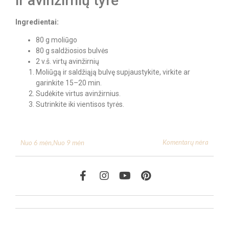
ir avinžirnių tyrė
Ingredientai:
80 g moliūgo
80 g saldžiosios bulvės
2 v.š. virtų avinžirnių
Moliūgą ir saldžiąją bulvę supjaustykite, virkite ar
garinkite 15–20 min.
Sudėkite virtus avinžirnius.
Sutrinkite iki vientisos tyrės.
Komentarų nėra
Nuo 6 mėn
,
Nuo 9 mėn