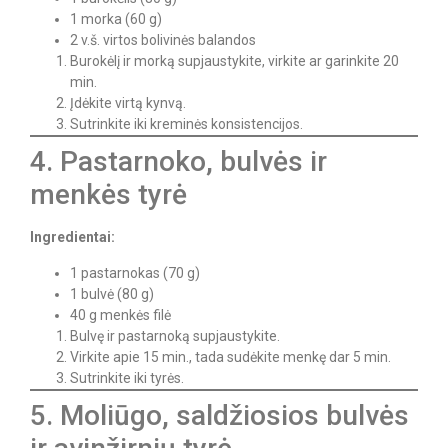
1 morka (60 g)
2 v.š. virtos bolivinės balandos
Burokėlį ir morką supjaustykite, virkite ar garinkite 20
min.
Įdėkite virtą kynvą.
Sutrinkite iki kreminės konsistencijos.
4. Pastarnoko, bulvės ir
menkės tyrė
Ingredientai:
1 pastarnokas (70 g)
1 bulvė (80 g)
40 g menkės filė
Bulvę ir pastarnoką supjaustykite.
Virkite apie 15 min., tada sudėkite menkę dar 5 min.
Sutrinkite iki tyrės.
5. Moliūgo, saldžiosios bulvės