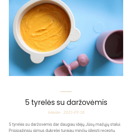
5 tyrelės su daržovėmis
Jolanta
2025-09-18
-
5 tyrelės su daržovėmis dar daugiau idėjų Jūsų mažųjų stalui.
Prisipažinsiu gimus dukrelei turėjau minčių išleisti receptų