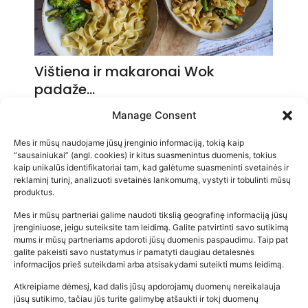
Vištiena ir makaronai Wok
padaže…
2026-05-14
Manage Consent
Mes ir mūsų naudojame jūsų įrenginio informaciją, tokią kaip
“sausainiukai” (angl. cookies) ir kitus suasmenintus duomenis, tokius
kaip unikalūs identifikatoriai tam, kad galėtume suasmeninti svetainės ir
reklaminį turinį, analizuoti svetainės lankomumą, vystyti ir tobulinti mūsų
produktus.
Mes ir mūsų partneriai galime naudoti tikslią geografinę informaciją jūsų
įrenginiuose, jeigu suteiksite tam leidimą. Galite patvirtinti savo sutikimą
mums ir mūsų partneriams apdoroti jūsų duomenis paspaudimu. Taip pat
galite pakeisti savo nustatymus ir pamatyti daugiau detalesnės
informacijos prieš suteikdami arba atsisakydami suteikti mums leidimą.
Atkreipiame dėmesį, kad dalis jūsų apdorojamų duomenų nereikalauja
Populiariausios parduotuvės
jūsų sutikimo, tačiau jūs turite galimybę atšaukti ir tokį duomenų