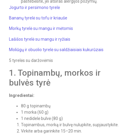
pastebėsite, jei atsiras alergijos požymių.
Jogurto ir persimono tyrelė
Bananų tyrelė su tofu ir kriauše
Morkų tyrelė su mangu ir mėtomis
Lašišos tyrelė su mangu ir ryžiais
Moliūgų ir obuolio tyrelė su saldžiaisiais kukurūzais
5 tyrelės su daržovėmis
1. Topinambų, morkos ir
bulvės tyrė
Ingredientai:
80 g topinambų
1 morka (60 g)
1 nedidelė bulvė (80 g)
Topinambus, morką ir bulvę nulupkite, supjaustykite.
Virkite arba garinkite 15–20 min.