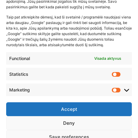
kūdikių tyrelės –…
apdorojimą. Jūsų pasirinkimai įsigalios tik mūsų svetainėje. Savo
pasirinkimus galite bet kada pakeisti sugrįžę į mūsų svetainę.
2026-02-22
Taip pat atkreipkite dėmesį, kad ši svetainė / programėlė naudojasi viena
arba daugiau „Google“ paslaugų ir gali rinkti bei saugoti informaciją, be
kita ko, apie Jūsų apsilankymą arba naudojimosi pobūdį. Toliau esančioje
„Google“ sutikimo skiltyje galite spustelėti, kad duotumėte sutikimą
„Google“ ir trečiųjų šalių žymėms naudoti Jūsų duomenis toliau
nurodytais tikslais, arba atsisakytumėte duoti šį sutikimą.
Functional
Visada aktyvus
Statistics
Marketing
Accept
Deny
© 2023 ZUIKIO RECEPTAI VISOS TEISĖS SAUGOMOS
Save preferences