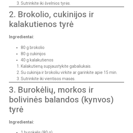
Sutrinkite iki švelnios tyrės.
2. Brokolio, cukinijos ir
kalakutienos tyrė
Ingredientai:
80 g brokolio
80 g cukinijos
40 g kalakutienos
Kalakutieną supjaustykite gabaliukais.
Su cukinija ir brokoliu virkite ar garinkite apie 15 min.
Sutrinkite iki vientisos masės.
3. Burokėlių, morkos ir
bolivinės balandos (kynvos)
tyrė
Ingredientai:
1 burokėlis (80 g)