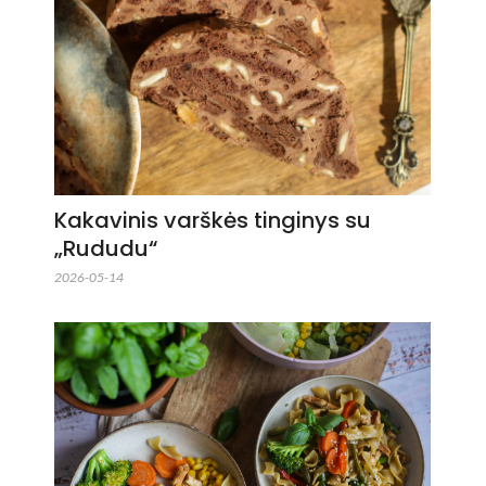
Kakavinis varškės tinginys su
„Rududu“
2026-05-14