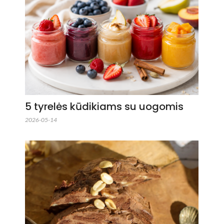
5 tyrelės kūdikiams su uogomis
2026-05-14