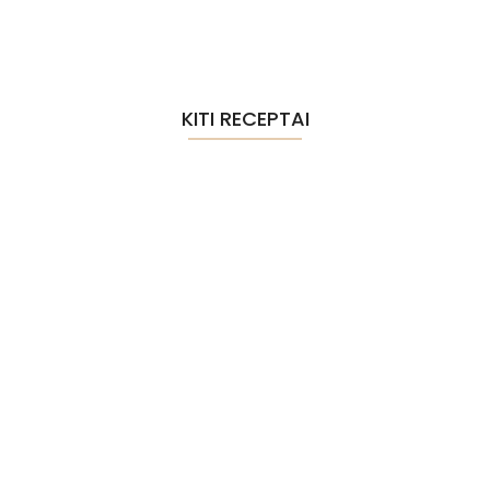
KITI RECEPTAI
Lotus „Biscoff“ sausainių sūrio
pyragas