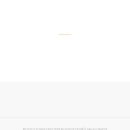
10 tyrelių su daržovėmis
2025-09-18
© 2023 ZUIKIO RECEPTAI VISOS TEISĖS SAUGOMOS