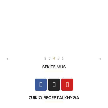
Kokosiniai batonėliai
No Comments
2023-11-20
/
Kokosiniai batonėliai paprasti ir gardūs batonėliai, vienas pirmųjų
tinklaraščio receptų. Kai gamini namuose, gali užtikrinti, jog
šaldytuve visą savaitę bus sveikų ir saldžių užkandžių. Šie
kokosiniai saldainiai nėra labai saldūs, tad jei saldumo norėtųsi
daugiau įdėkite keliais šaukštais daugiau agavų sirupo. Be to, juos
pagaminti labai paprasta, tad gaminkite kartu su vaikais.
Išmokykite, jog ir […]
2
3
4
5
6
SEKITE MUS
ZUIKIO RECEPTAI KNYGA