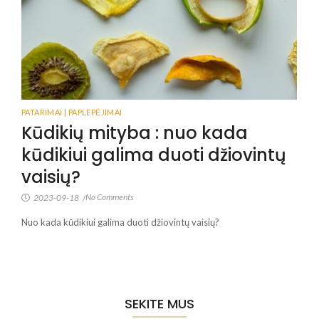
PATARIMAI | PAPLEPĖJIMAI
Kūdikių mityba : nuo kada
kūdikiui galima duoti džiovintų
vaisių?
No Comments
2023-09-18
/
Nuo kada kūdikiui galima duoti džiovintų vaisių?
SEKITE MUS