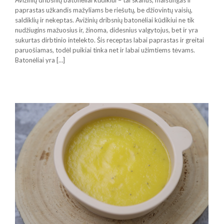
Avižinių dribsnių batonėliai kūdikiui – tai skanus, maistingas ir
paprastas užkandis mažyliams be riešutų, be džiovintų vaisių,
saldiklių ir nekeptas. Avižinių dribsnių batonėliai kūdikiui ne tik
nudžiugins mažuosius ir, žinoma, didesnius valgytojus, bet ir yra
sukurtas dirbtinio intelekto. Šis receptas labai paprastas ir greitai
paruošiamas, todėl puikiai tinka net ir labai užimtiems tėvams.
Batonėliai yra […]