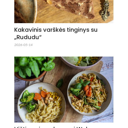
Kakavinis varškės tinginys su
„Rududu“
2026-05-14