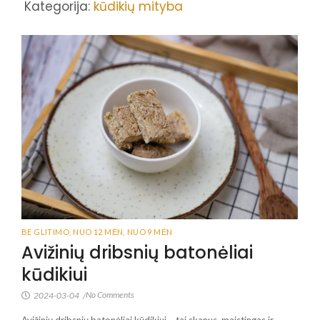
Kategorija:
kūdikių mityba
BE GLITIMO
,
NUO 12 MĖN
,
NUO 9 MĖN
Avižinių dribsnių batonėliai
kūdikiui
No Comments
2024-03-04
/