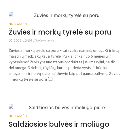
NUO 6 MĖN
Žuvies ir morkų tyrelė su poru
No Comments
2023-12-04
/
Žuvies ir morkų tyrelė su poru – tai sveika naminė, omega-3 ir kitų
maistinių medžiagų gausi tyrelė. Puikiai tinka nuo 6 mėnesių ir
vyresniems! Žuvis yra nuostabus produktas jūsų mažyliui, ne tik
dėl omega-3 riebalų rūgščių, kurios padeda vystytis kūdikio
smegenims ir nervų sistemai, žuvyje taip pat gausu baltymų. Žuvies
ir morkų tyrelė su poru […]
NUO 6 MĖN
Saldžiosios bulvės ir moliūgo