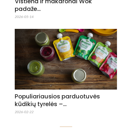
Vištiena ir makaronai Wok
padaže…
2026-05-14
Populiariausios parduotuvės
kūdikių tyrelės –…
2026-02-22