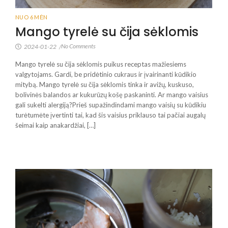
NUO 6 MĖN
Mango tyrelė su čija sėklomis
No Comments
2024-01-22
/
Mango tyrelė su čija sėklomis puikus receptas mažiesiems
valgytojams. Gardi, be pridėtinio cukraus ir įvairinanti kūdikio
mitybą. Mango tyrelė su čija sėklomis tinka ir avižų, kuskuso,
bolivinės balandos ar kukurūzų košę paskaninti. Ar mango vaisius
gali sukelti alergiją?Prieš supažindindami mango vaisių su kūdikiu
turėtumėte įvertinti tai, kad šis vaisius priklauso tai pačiai augalų
šeimai kaip anakardžiai, […]