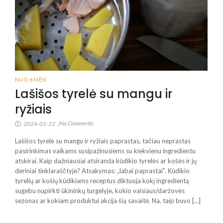
NUO 6 MĖN
Lašišos tyrelė su mangu ir
ryžiais
No Comments
2024-01-22
/
Lašišos tyrelė su mangu ir ryžiais paprastas, tačiau neprastas
pasirinkimas vaikams susipažinusiems su kiekvienu ingredientu
atskirai. Kaip dažniausiai atsiranda kūdikio tyrelės ar košės ir jų
deriniai tinklaraščtyje? Atsakymas: „labai paprastai”. Kūdikio
tyrelių ar košių kūdikiams receptus diktuoja kokį ingredientą
sugebu nupirkti ūkininkų turgelyje, kokio vaisiaus/daržovės
sezonas ar kokiam produktui akcija šią savaitė. Na, taip buvo […]