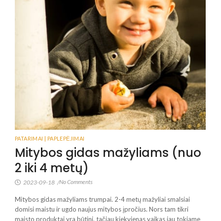
PATARIMAI | PAPLEPĖJIMAI
Mitybos gidas mažyliams (nuo
2 iki 4 metų)
No Comments
2023-09-18
/
Mitybos gidas mažyliams trumpai. 2-4 metų mažyliai smalsiai
domisi maistu ir ugdo naujus mitybos įpročius. Nors tam tikri
maisto produktai yra būtini, tačiau kiekvienas vaikas jau tokiame