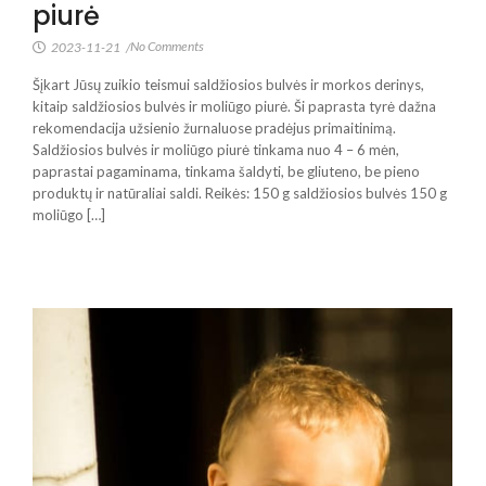
piurė
No Comments
2023-11-21
/
Šįkart Jūsų zuikio teismui saldžiosios bulvės ir morkos derinys,
kitaip saldžiosios bulvės ir moliūgo piurė. Ši paprasta tyrė dažna
rekomendacija užsienio žurnaluose pradėjus primaitinimą.
Saldžiosios bulvės ir moliūgo piurė tinkama nuo 4 – 6 mėn,
paprastai pagaminama, tinkama šaldyti, be gliuteno, be pieno
produktų ir natūraliai saldi. Reikės: 150 g saldžiosios bulvės 150 g
moliūgo […]