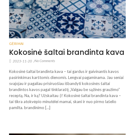
GĖRIMAI
Kokosinė šaltai brandinta kava
No Comments
2023-11-20
/
Kokosinė šaltai brandinta kava – tai gardus ir gaivinantis kavos
pasirinkimas karštomis dienomis. Lengvai pagaminama. Jau seniai
svajojau ir pagaliau prisiruošiau išbandyti kokosinės šaltai
brandintos kavos pagal tinklaraštį „Valgau be sąžinės graužimo”
receptą. Na, ir ką? Užskaitau :)! Kokosinė šaltai brandinta kava –
tai tikra atokvėpio minutėlei mamai, skani ir nuo pirmo lašelio
pamilta. brandinimo […]