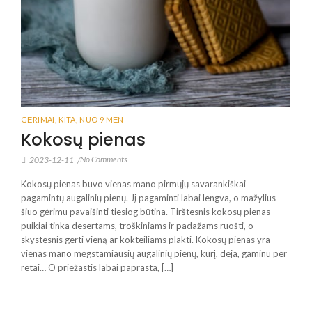
GĖRIMAI
,
KITA
,
NUO 9 MĖN
Kokosų pienas
No Comments
2023-12-11
/
Kokosų pienas buvo vienas mano pirmųjų savarankiškai
pagamintų augalinių pienų. Jį pagaminti labai lengva, o mažylius
šiuo gėrimu pavaišinti tiesiog būtina. Tirštesnis kokosų pienas
puikiai tinka desertams, troškiniams ir padažams ruošti, o
skystesnis gerti vieną ar kokteiliams plakti. Kokosų pienas yra
vienas mano mėgstamiausių augalinių pienų, kurį, deja, gaminu per
retai… O priežastis labai paprasta, […]