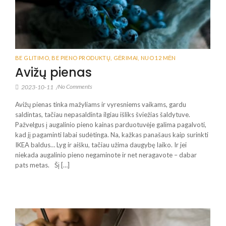
BE GLITIMO
,
BE PIENO PRODUKTŲ
,
GĖRIMAI
,
NUO 12 MĖN
Avižų pienas
No Comments
2023-10-11
/
Avižų pienas tinka mažyliams ir vyresniems vaikams, gardu
saldintas, tačiau nepasaldinta ilgiau išliks šviežias šaldytuve.
Pažvelgus į augalinio pieno kainas parduotuvėje galima pagalvoti,
kad jį pagaminti labai sudėtinga. Na, kažkas panašaus kaip surinkti
IKEA baldus… Lyg ir aišku, tačiau užima daugybę laiko. Ir jei
niekada augalinio pieno negaminote ir net neragavote – dabar
pats metas.⠀Šį […]