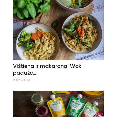
Vištiena ir makaronai Wok
padaže…
2026-05-14