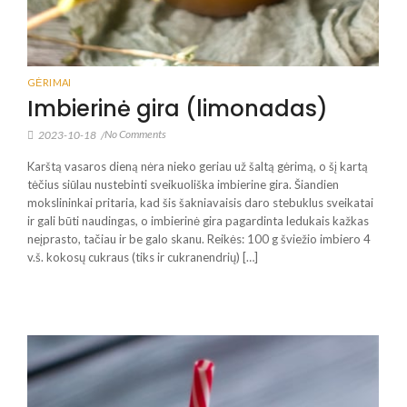
GĖRIMAI
Imbierinė gira (limonadas)
No Comments
2023-10-18
/
Karštą vasaros dieną nėra nieko geriau už šaltą gėrimą, o šį kartą
tėčius siūlau nustebinti sveikuoliška imbierine gira. Šiandien
mokslininkai pritaria, kad šis šakniavaisis daro stebuklus sveikatai
ir gali būti naudingas, o imbierinė gira pagardinta ledukais kažkas
neįprasto, tačiau ir be galo skanu. Reikės: 100 g šviežio imbiero 4
v.š. kokosų cukraus (tiks ir cukranendrių) […]