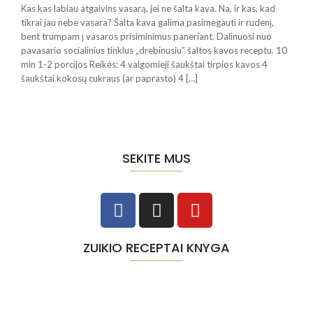
Kas kas labiau atgaivins vasarą, jei ne šalta kava. Na, ir kas, kad
tikrai jau nebe vasara? Šalta kava galima pasimėgauti ir rudenį,
bent trumpam į vasaros prisiminimus paneriant. Dalinuosi nuo
pavasario socialinius tinklus „drebinusiu” šaltos kavos receptu. 10
min 1-2 porcijos Reikės: 4 valgomieji šaukštai tirpios kavos 4
šaukštai kokosų cukraus (ar paprasto) 4 […]
SEKITE MUS
ZUIKIO RECEPTAI KNYGA