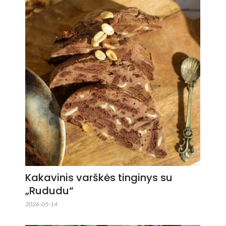
Kakavinis varškės tinginys su
„Rududu“
2026-05-14