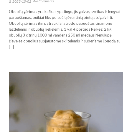
No Comments
2023-10-02
/
Obuolių gėrimas yra kažkas ypatingo, jis gaivus, sveikas ir lengvai
paruošiamas, puikiai tiks po sočių šventinių pietų atsigaivinti.
Obuolių gėrimas itin patraukliai atrodo papuoštas cinamono
lazdelėmis ir obuolių riekelėmis. 1 val 4 porcijos Reikės: 2 kg
obuolių 3 citrinų 1000 ml vandens 250 ml medaus Nenulupę
žievelės obuolius supjaustome skiltelėmis ir suberiame į puodą su
[…]