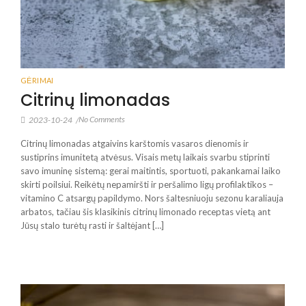
GĖRIMAI
Citrinų limonadas
No Comments
2023-10-24
/
Citrinų limonadas atgaivins karštomis vasaros dienomis ir
sustiprins imunitetą atvėsus. Visais metų laikais svarbu stiprinti
savo imuninę sistemą: gerai maitintis, sportuoti, pakankamai laiko
skirti poilsiui. Reikėtų nepamiršti ir peršalimo ligų profilaktikos –
vitamino C atsargų papildymo. Nors šaltesniuoju sezonu karaliauja
arbatos, tačiau šis klasikinis citrinų limonado receptas vietą ant
Jūsų stalo turėtų rasti ir šaltėjant […]