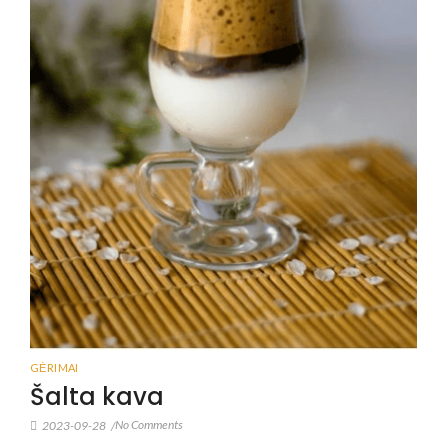
GĖRIMAI
Šalta kava
No Comments
2023-09-28
/