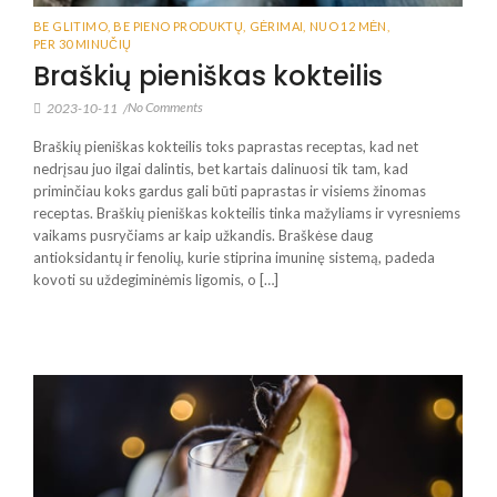
BE GLITIMO
,
BE PIENO PRODUKTŲ
,
GĖRIMAI
,
NUO 12 MĖN
,
PER 30 MINUČIŲ
Braškių pieniškas kokteilis
No Comments
2023-10-11
/
Braškių pieniškas kokteilis toks paprastas receptas, kad net
nedrįsau juo ilgai dalintis, bet kartais dalinuosi tik tam, kad
priminčiau koks gardus gali būti paprastas ir visiems žinomas
receptas. Braškių pieniškas kokteilis tinka mažyliams ir vyresniems
vaikams pusryčiams ar kaip užkandis. Braškėse daug
antioksidantų ir fenolių, kurie stiprina imuninę sistemą, padeda
kovoti su uždegiminėmis ligomis, o […]