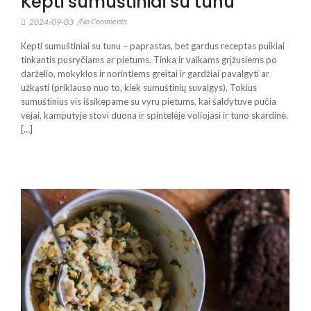
Kepti sumuštiniai su tunu
No Comments
2024-09-03
/
Kepti sumuštiniai su tunu – paprastas, bet gardus receptas puikiai
tinkantis pusryčiams ar pietums. Tinka ir vaikams grįžusiems po
darželio, mokyklos ir norintiems greitai ir gardžiai pavalgyti ar
užkąsti (priklauso nuo to, kiek sumuštinių suvalgys). Tokius
sumuštinius vis išsikepame su vyru pietums, kai šaldytuve pučia
vėjai, kamputyje stovi duona ir spintelėje voliojasi ir tuno skardinė.
[…]