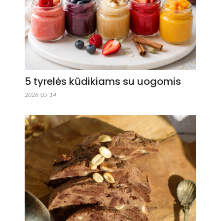
5 tyrelės kūdikiams su uogomis
2026-05-14