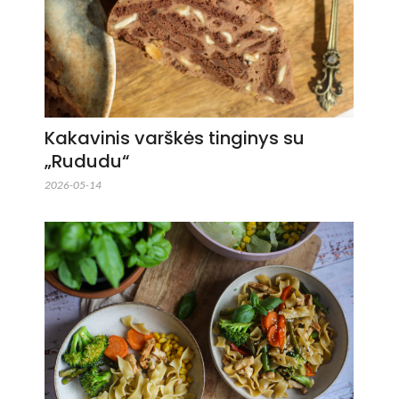
Kakavinis varškės tinginys su
„Rududu“
2026-05-14