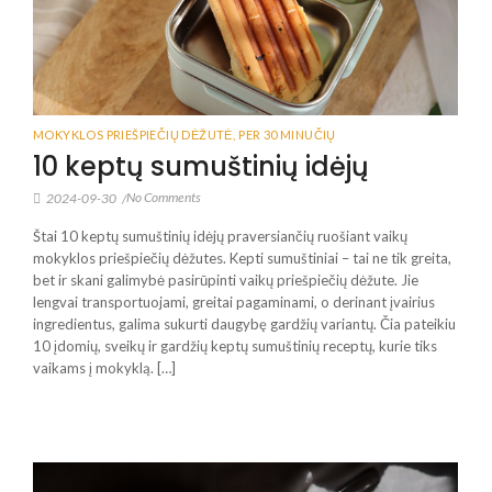
MOKYKLOS PRIEŠPIEČIŲ DĖŽUTĖ
,
PER 30 MINUČIŲ
10 keptų sumuštinių idėjų
No Comments
2024-09-30
/
Štai 10 keptų sumuštinių idėjų praversiančių ruošiant vaikų
mokyklos priešpiečių dėžutes. Kepti sumuštiniai – tai ne tik greita,
bet ir skani galimybė pasirūpinti vaikų priešpiečių dėžute. Jie
lengvai transportuojami, greitai pagaminami, o derinant įvairius
ingredientus, galima sukurti daugybę gardžių variantų. Čia pateikiu
10 įdomių, sveikų ir gardžių keptų sumuštinių receptų, kurie tiks
vaikams į mokyklą. […]