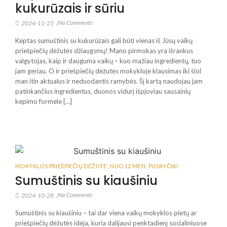
kukurūzais ir sūriu
No Comments
2024-11-25
/
Keptas sumuštinis su kukurūzais gali būti vienas iš Jūsų vaikų
priešpiečių dėžutės džiaugsmų! Mano pirmokas yra išrankus
valgytojas, kaip ir dauguma vaikų – kuo mažiau ingredientų, tuo
jam geriau. O ir priešpiečių dėžutės mokykloje klausimas iki šiol
man itin aktualus ir neduodantis ramybės. Šį kartą naudojau jam
patinkančius ingredientus, duonos vidurį išpjoviau sausainių
kepimo formele […]
MOKYKLOS PRIEŠPIEČIŲ DĖŽUTĖ
,
NUO 12 MĖN
,
PUSRYČIAI
Sumuštinis su kiaušiniu
No Comments
2024-10-28
/
Sumuštinis su kiaušiniu – tai dar viena vaikų mokyklos pietų ar
priešpiečių dėžutės idėja, kuria dalijausi penktadienį socialiniuose