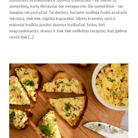
Sumuštinis su kiaušiniais ir duonos traškučiais – tai vienas tų
sumuštinių, kurių tikriausiai dar neragavote. Šie sumuštiniai – tai
daugiau nei pusryčiai. Tai derinys, kuriame susilieja švelni avokado
tekstūra, šiek tiek rūgštūs kaparėliai, šilkinis kreminis sūris ir
maloniai traškūs juodos duonos traškučiai. Sotus, bet
neapsunkinantis, skanus ir šiek tiek netikėtas receptas, kurį galima
ruošti tiek […]