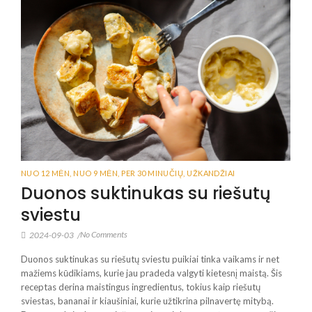
NUO 12 MĖN
,
NUO 9 MĖN
,
PER 30 MINUČIŲ
,
UŽKANDŽIAI
Duonos suktinukas su riešutų
sviestu
No Comments
2024-09-03
/
Duonos suktinukas su riešutų sviestu puikiai tinka vaikams ir net
mažiems kūdikiams, kurie jau pradeda valgyti kietesnį maistą. Šis
receptas derina maistingus ingredientus, tokius kaip riešutų
sviestas, bananai ir kiaušiniai, kurie užtikrina pilnavertę mitybą.