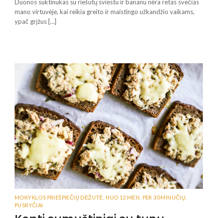
Duonos suktinukas su riešutų sviestu ir bananu nėra retas svečias
mano virtuvėje, kai reikia greito ir maistingo užkandžio vaikams,
ypač grįžus […]
MOKYKLOS PRIEŠPIEČIŲ DĖŽUTĖ
,
NUO 12 MĖN
,
PER 30 MINUČIŲ
,
PUSRYČIAI