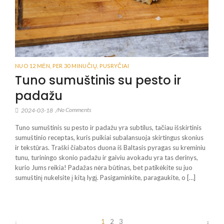
NUO 12 MĖN
,
PER 30 MINUČIŲ
,
PUSRYČIAI
Tuno sumuštinis su pesto ir
padažu
No Comments
2024-03-18
/
Tuno sumuštinis su pesto ir padažu yra subtilus, tačiau išskirtinis
sumuštinio receptas, kuris puikiai subalansuoja skirtingus skonius
ir tekstūras. Traški čiabatos duona iš Baltasis pyragas su kreminiu
tunu, turiningo skonio padažu ir gaiviu avokadu yra tas derinys,
kurio Jums reikia! Padažas nėra būtinas, bet patikėkite su juo
sumuštinį nukelsite į kitą lygį. Pasigaminkite, paragaukite, o […]
1
2
3