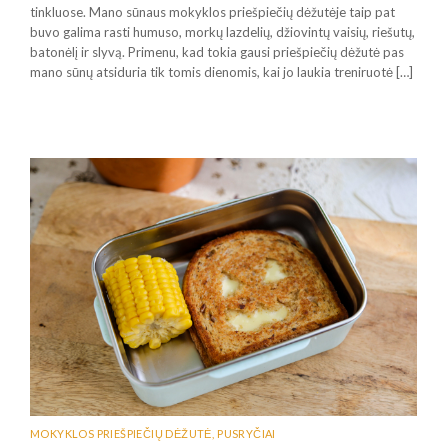
tinkluose. Mano sūnaus mokyklos priešpiečių dėžutėje taip pat
buvo galima rasti humuso, morkų lazdelių, džiovintų vaisių, riešutų,
batonėlį ir slyvą. Primenu, kad tokia gausi priešpiečių dėžutė pas
mano sūnų atsiduria tik tomis dienomis, kai jo laukia treniruotė […]
MOKYKLOS PRIEŠPIEČIŲ DĖŽUTĖ
,
PUSRYČIAI