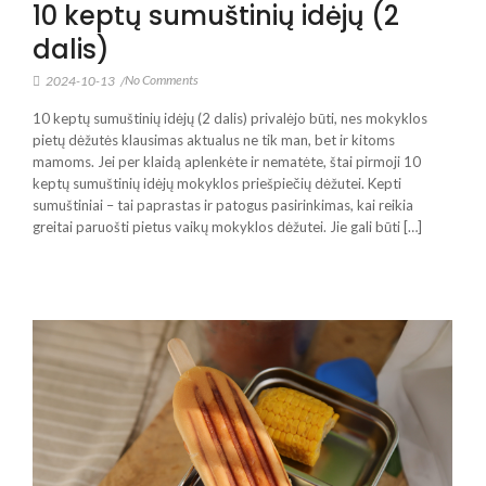
10 keptų sumuštinių idėjų (2
dalis)
No Comments
2024-10-13
/
10 keptų sumuštinių idėjų (2 dalis) privalėjo būti, nes mokyklos
pietų dėžutės klausimas aktualus ne tik man, bet ir kitoms
mamoms. Jei per klaidą aplenkėte ir nematėte, štai pirmoji 10
keptų sumuštinių idėjų mokyklos priešpiečių dėžutei. Kepti
sumuštiniai – tai paprastas ir patogus pasirinkimas, kai reikia
greitai paruošti pietus vaikų mokyklos dėžutei. Jie gali būti […]