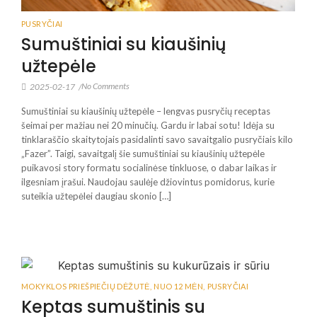
PUSRYČIAI
Sumuštiniai su kiaušinių
užtepėle
No Comments
2025-02-17
/
Sumuštiniai su kiaušinių užtepėle – lengvas pusryčių receptas
šeimai per mažiau nei 20 minučių. Gardu ir labai sotu! Idėja su
tinklaraščio skaitytojais pasidalinti savo savaitgalio pusryčiais kilo
„Fazer”. Taigi, savaitgalį šie sumuštiniai su kiaušinių užtepėle
puikavosi story formatu socialinėse tinkluose, o dabar laikas ir
ilgesniam įrašui. Naudojau saulėje džiovintus pomidorus, kurie
suteikia užtepėlei daugiau skonio […]
MOKYKLOS PRIEŠPIEČIŲ DĖŽUTĖ
,
NUO 12 MĖN
,
PUSRYČIAI
Keptas sumuštinis su