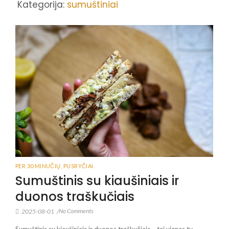
Kategorija:
sumuštiniai
PER 30 MINUČIŲ
,
PUSRYČIAI
Sumuštinis su kiaušiniais ir
duonos traškučiais
No Comments
2025-08-01
/