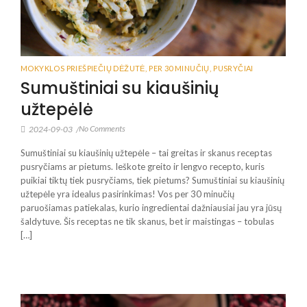
MOKYKLOS PRIEŠPIEČIŲ DĖŽUTĖ
,
PER 30 MINUČIŲ
,
PUSRYČIAI
Sumuštiniai su kiaušinių
užtepėlė
No Comments
2024-09-03
/
Sumuštiniai su kiaušinių užtepėle – tai greitas ir skanus receptas
pusryčiams ar pietums. Ieškote greito ir lengvo recepto, kuris
puikiai tiktų tiek pusryčiams, tiek pietums? Sumuštiniai su kiaušinių
užtepėle yra idealus pasirinkimas! Vos per 30 minučių
paruošiamas patiekalas, kurio ingredientai dažniausiai jau yra jūsų
šaldytuve. Šis receptas ne tik skanus, bet ir maistingas – tobulas
[…]