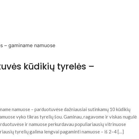
uvės kūdikių tyrelės –
miname namuose – parduotuvėse dažniausiai sutinkamų 10 kūdikių
 namuose vyko tikras tyrelių šou. Gaminau, ragavome ir viskas nugulė
parduotuvėse ir namuose perkurdavau populiariausių vitrinuose
iausių tyrelių galima lengvai pagaminti namuose – iš 2–4 […]