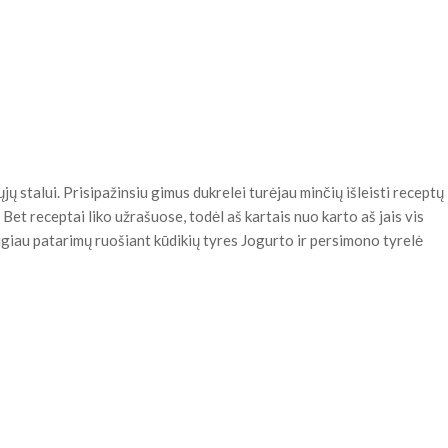
ų stalui. Prisipažinsiu gimus dukrelei turėjau minčių išleisti receptų
 Bet receptai liko užrašuose, todėl aš kartais nuo karto aš jais vis
augiau patarimų ruošiant kūdikių tyres Jogurto ir persimono tyrelė