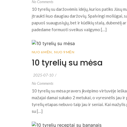
No Comments
10 tyrelių su daržovėmis idėjų, kurios patiks Jūsų m
įtraukti kuo daugiau daržovių. Spalvingi moliūgai, s
papuoš suaugusiųjų, bet ir kūdikių stalą, dubenėlį a
padedame formuoti sveikus valgymo […]
NUO 6 MĖN
,
NUO 9 MĖN
10 tyrelių su mėsa
2025-07-10
/
No Comments
10 tyrelių su mėsa pravers įkvėpimo virtuvėje iešk
mažajai damai sukako 2 metukai, o vyresnėlis jau ir p
tyrelių etapas nebuvo taip jau ir seniai. Kai mažyli
su […]