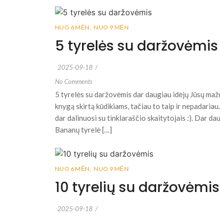
NUO 6 MĖN
,
NUO 9 MĖN
5 tyrelės su daržovėmis
2025-09-18
/
No Comments
5 tyrelės su daržovėmis dar daugiau idėjų Jūsų mažųj
knygą skirtą kūdikiams, tačiau to taip ir nepadariau.
dar dalinuosi su tinklaraščio skaitytojais :). Dar d
Bananų tyrelė […]
NUO 6 MĖN
,
NUO 9 MĖN
10 tyrelių su daržovėmis
2025-09-18
/