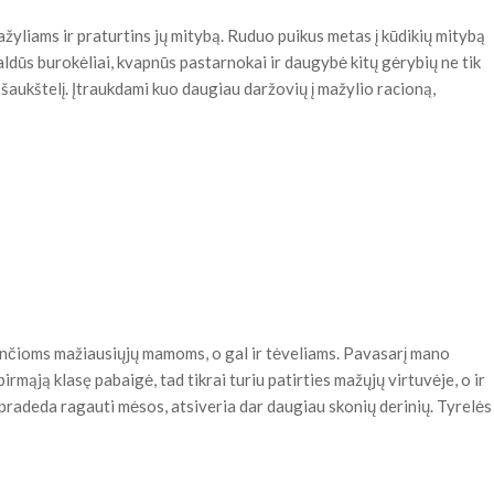
ažyliams ir praturtins jų mitybą. Ruduo puikus metas į kūdikių mitybą
aldūs burokėliai, kvapnūs pastarnokai ir daugybė kitų gėrybių ne tik
r šaukštelį. Įtraukdami kuo daugiau daržovių į mažylio racioną,
ančioms mažiausiųjų mamoms, o gal ir tėveliams. Pavasarį mano
irmąją klasę pabaigė, tad tikrai turiu patirties mažųjų virtuvėje, o ir
s pradeda ragauti mėsos, atsiveria dar daugiau skonių derinių. Tyrelės