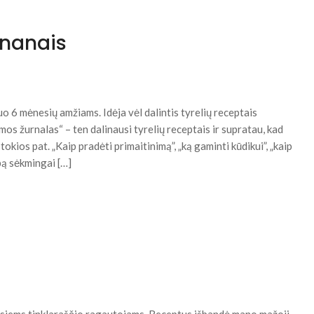
ananais
o 6 mėnesių amžiams. Idėja vėl dalintis tyrelių receptais
os žurnalas“ – ten dalinausi tyrelių receptais ir supratau, kad
tokios pat. „Kaip pradėti primaitinimą”, „ką gaminti kūdikui”, „kaip
pą sėkmingai […]