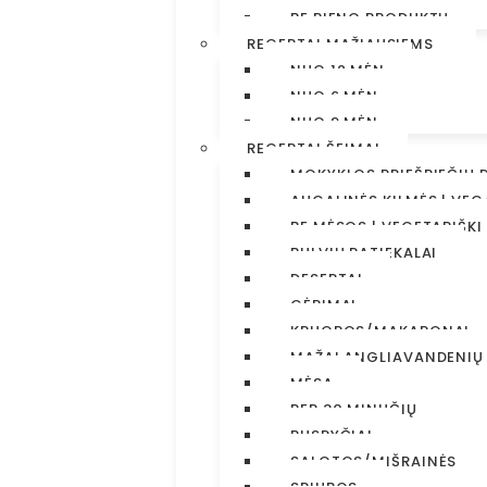
BE PIENO PRODUKTŲ
RECEPTAI MAŽIAUSIEMS
NUO 12 MĖN
NUO 6 MĖN
NUO 9 MĖN
RECEPTAI ŠEIMAI
MOKYKLOS PRIEŠPIEČIŲ 
AUGALINĖS KILMĖS | VEG
BE MĖSOS | VEGETARIŠKI
BULVIŲ PATIEKALAI
DESERTAI
GĖRIMAI
KRUOPOS/MAKARONAI
MAŽAI ANGLIAVANDENIŲ
MĖSA
PER 30 MINUČIŲ
PUSRYČIAI
SALOTOS/MIŠRAINĖS