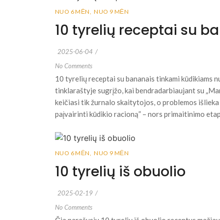
NUO 6 MĖN
,
NUO 9 MĖN
10 tyrelių receptai su b
2025-06-04
/
No Comments
10 tyrelių receptai su bananais tinkami kūdikiams nu
tinklaraštyje sugrįžo, kai bendradarbiaujant su „Mam
keičiasi tik žurnalo skaitytojos, o problemos išlieka 
paįvairinti kūdikio racioną” – nors primaitinimo eta
NUO 6 MĖN
,
NUO 9 MĖN
10 tyrelių iš obuolio
2025-02-19
/
No Comments