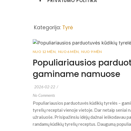
PRIVATUMO POLITIKA
Kategorija:
Tyrė
NUO 12 MĖN
,
NUO 6 MĖN
,
NUO 9 MĖN
Populiariausios parduot
gaminame namuose
2026-02-22
/
No Comments
Populiariausios parduotuvės kūdikių tyrelės – ga
tyrelių receptai vienoje vietoje. Dar netaip seniai
užrašuoše. Prisipažinsiu idėjų dažnai ieškodavau 
randamų kūdikių tyrelių receptus. Daugumą populiar