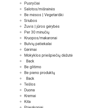
Pusryčiai
Salotos/mišrainės
Be mėsos | Vegetariški
Sriubos
Žuvis | jūros gėrybės
Per 30 minučių
Kruopos/makaronai
Bulvių patiekalai
Gėrimai
Mokyklos priešpiečių dėžutė
Back
Be glitimo
Be pieno produktų
Back
Tešlos
Duona
Kremai
Kita
Prieskoniai