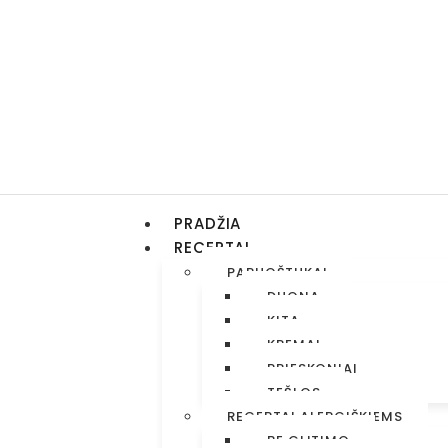
PRADŽIA
RECEPTAI
PARUOŠTUKAI
DUONA
KITA
KREMAI
PRIESKONIAI
TEŠLOS
RECEPTAI ALERGIŠKIEMS
BE GLITIMO