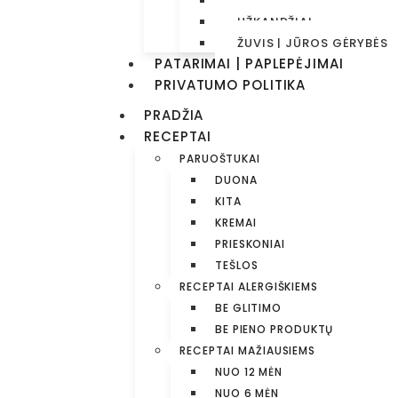
SRIUBOS
UŽKANDŽIAI
ŽUVIS | JŪROS GĖRYBĖS
PATARIMAI | PAPLEPĖJIMAI
PRIVATUMO POLITIKA
PRADŽIA
RECEPTAI
PARUOŠTUKAI
DUONA
KITA
KREMAI
PRIESKONIAI
TEŠLOS
RECEPTAI ALERGIŠKIEMS
BE GLITIMO
BE PIENO PRODUKTŲ
RECEPTAI MAŽIAUSIEMS
NUO 12 MĖN
NUO 6 MĖN