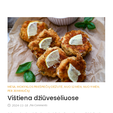
MĖSA
,
MOKYKLOS PRIEŠPIEČIŲ DĖŽUTĖ
,
NUO 12 MĖN
,
NUO 9 MĖN
,
PER 30 MINUČIŲ
Vištiena džiūvesėliuose
No Comments
2024-11-18
/