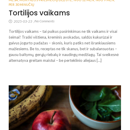
PER 30 MINUČIŲ
Tortilijos vaikams
No Comments
2025-03-23
/
Tortilijos vaikams – tai puikus pasirinkimas ne tik vaikams ir visai
šeimai! Traški vištiena, kreminis avokadas, saldūs kukurūzai ir
gaivus jogurto padažas – skonis, kuris patiks net išrankiausiems
mažiesiems. Be to, receptas ne tik skanus, bet ir subalansuotas –
gausu baltymų, gerųjų riebalų ir naudingų medžiagų. Tai sveikesnė
alternatyva greitam maistui – be perteklinio aliejaus […]