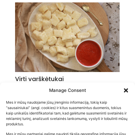
Virti varškėtukai
2026-01-26
Manage Consent
Mes ir mūsų naudojame jūsų įrenginio informaciją, tokią kaip
“sausainiukai” (angl. cookies) ir kitus suasmenintus duomenis, tokius
kaip unikalūs identifikatoriai tam, kad galėtume suasmeninti svetainės ir
reklaminį turinį, analizuoti svetainės lankomumą, vystyti ir tobulinti mūsų
produktus.
Mes ir mūsų partneriai galime naudoti tikslią geografinę informaciją jūsų