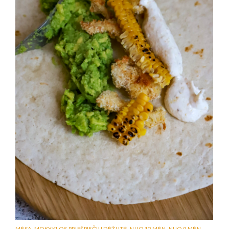
MĖSA
,
MOKYKLOS PRIEŠPIEČIŲ DĖŽUTĖ
,
NUO 12 MĖN
,
NUO 9 MĖN
,