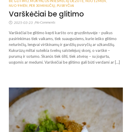
BE GLITIMO
,
MOKYKLOS PRIEŠPIEČIŲ DĖŽUTĖ
,
NUO 12 MĖN
,
NUO 9 MĖN
,
PER 30 MINUČIŲ
,
PUSRYČIAI
Varškėčiai be glitimo
No Comments
2025-03-23
/
Varškėčiai be glitimo kepti karšto oro gruzdintuvėje – puikus
pasirinkimas tiek vaikams, tiek suaugusiems, kurie ieško glitimo
neturinčių, lengvai virškinamų ir gardžių pusryčių ar užkandžių.
Kukurūzų miltai suteikia švelnų salstelėjusį skonį, o varškė –
purumą ir sotumo. Skanūs tiek šilti, tiek atvėsę – su jogurtu,
uogomis ar medumi. Varškėčiai be glitimo gali būti verdami ar […]