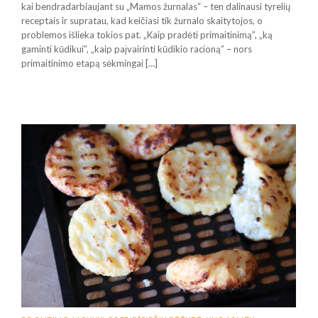
kai bendradarbiaujant su „Mamos žurnalas“ – ten dalinausi tyrelių
receptais ir supratau, kad keičiasi tik žurnalo skaitytojos, o
problemos išlieka tokios pat. „Kaip pradėti primaitinimą”, „ką
gaminti kūdikui”, „kaip paįvairinti kūdikio racioną” – nors
primaitinimo etapą sėkmingai […]