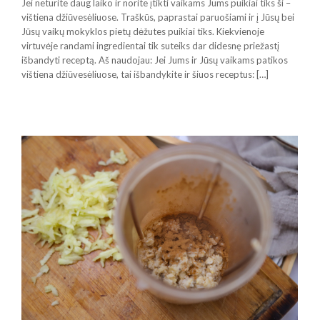
Jei neturite daug laiko ir norite įtikti vaikams Jums puikiai tiks ši –
vištiena džiūvesėliuose. Traškūs, paprastai paruošiami ir į Jūsų bei
Jūsų vaikų mokyklos pietų dėžutes puikiai tiks. Kiekvienoje
virtuvėje randami ingredientai tik suteiks dar didesnę priežastį
išbandyti receptą. Aš naudojau: Jei Jums ir Jūsų vaikams patikos
vištiena džiūvesėliuose, tai išbandykite ir šiuos receptus: […]