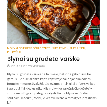
MOKYKLOS PRIEŠPIEČIŲ DĖŽUTĖ
,
NUO 12 MĖN
,
NUO 9 MĖN
,
PUSRYČIAI
Blynai su grūdėta varške
No Comments
2024-11-20
/
Blynai su grūdėta varške ne tik sveiki, bet ir be galo purūs bei
gardūs. Jie puikiai tinka kepti keptuvėje naudojant kalėdines
formeles – mažos žvaigždutės, eglutės ar elniukai privers vaikus
šypsotis! Tai idealus užkandis mokyklos priešpiečių dėžutei –
sotus, maistingas ir patogus valgyti. Be to, blynai natūraliai
saldinami medumi, todėl jie yra sveikesnė alternatyva įprastiems
[…]