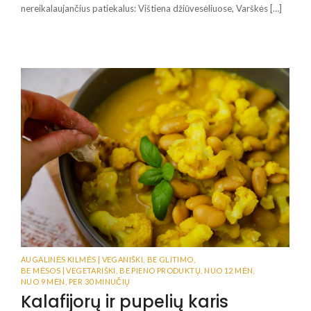
nereikalaujančius patiekalus: Vištiena džiūvesėliuose, Varškės […]
AUGALINĖS KILMĖS | VEGANIŠKI
,
BE GLITIMO
,
BE MĖSOS | VEGETARIŠKI
,
BE PIENO PRODUKTŲ
,
NUO 12 MĖN
,
NUO 9 MĖN
,
PER 30 MINUČIŲ
Kalafijorų ir pupelių karis