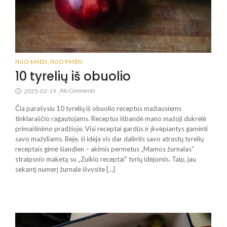
NUO 6 MĖN
,
NUO 9 MĖN
10 tyrelių iš obuolio
No Comments
2025-02-19
/
Čia parašysiu 10 tyrelių iš obuolio receptus mažiausiems
tinklaraščio ragautojams. Receptus išbandė mano mažoji dukrelė
primaitinimo pradžioje. Visi receptai gardūs ir įkvėpiantys gaminti
savo mažyliams. Beje, ši idėja vis dar dalintis savo atrastų tyrelių
receptais gimė šiandien – akimis permetus „Mamos žurnalas”
straipsnio maketą su „Zuikio receptai” tyrių idėjomis. Taip, jau
sekantį numerį žurnale išvysite […]