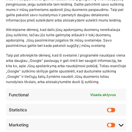
įrenginiuose, jeigu suteiksite tam leidimą. Galite patvirtinti savo sutikimą
mums ir mūsų partneriams apdoroti jūsų duomenis paspaudimu. Taip pat
galite pakeisti savo nustatymus ir pamatyti daugiau detalesnės
informacijos prieš suteikdami arba atsisakydami suteikti mums leidimą.
Atkreipiame dėmesį, kad dalis jūsų apdorojamų duomenų nereikalauja
jūsų sutikimo, tačiau jūs turite galimybę atšaukti ir tokį duomenų
Orkaitėje kepto sūrio salotos
apdorojimą. Jūsų pasirinkimai įsigalios tik mūsų svetainėje. Savo
pasirinkimus galite bet kada pakeisti sugrįžę į mūsų svetainę.
2025-12-11
Taip pat atkreipkite dėmesį, kad ši svetainė / programėlė naudojasi viena
arba daugiau „Google“ paslaugų ir gali rinkti bei saugoti informaciją, be
kita ko, apie Jūsų apsilankymą arba naudojimosi pobūdį. Toliau esančioje
„Google“ sutikimo skiltyje galite spustelėti, kad duotumėte sutikimą
„Google“ ir trečiųjų šalių žymėms naudoti Jūsų duomenis toliau
nurodytais tikslais, arba atsisakytumėte duoti šį sutikimą.
Functional
Visada aktyvus
Statistics
Marketing