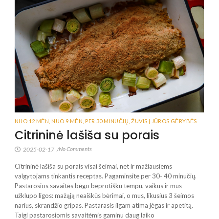
NUO 12 MĖN
,
NUO 9 MĖN
,
PER 30 MINUČIŲ
,
ŽUVIS | JŪROS GĖRYBĖS
Citrininė lašiša su porais
No Comments
2025-02-17
/
Citrininė lašiša su porais visai šeimai, net ir mažiausiems
valgytojams tinkantis receptas. Pagaminsite per 30- 40 minučių.
Pastarosios savaitės bėgo beprotišku tempu, vaikus ir mus
užklupo ligos: mažąją neaiškūs bėrimai, o mus, likusius 3 šeimos
narius, skrandžio gripas. Pastarasis ilgam atima jėgas ir apetitą.
Taigi pastarosiomis savaitėmis gaminu daug laiko