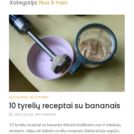
Kategorija:
Nuo 9 mėn
NUO 6 MĖN
,
NUO 9 MĖN
10 tyrelių receptai su bananais
No Comments
2025-06-04
/
10 tyrelių receptai su bananais tinkami kūdikiams nuo 6 mėnesių
amžiams. Idėja vėl dalintis tyrelių receptais tinklaraštyje sugrįžo,