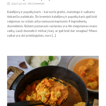
No Comments
2025-02-03
/
Kalafijorų ir pupelių karis – kai norisi greito, maistingo ir vaikams
tinkančio patiekalo. Šis kreminis kalafijorų ir pupelių karis gali būti
valgomas su ryžiais arba namuose keptomis 4 ingredientų
duonelėmis. Būtent pastarasis variantas yra itin mėgstamas mano
vaikų. Lauži duonelė ir mirkai į karį, ar gali būti dar smagiau? Mano
vaikai yra dvi priešingybės, nors […]