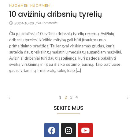
NUO 6 MĖN
,
NUO 9 MĖN
10 avižinių dribsnių tyrelių
No Comments
2024-10-28
/
Čia pasidalinsiu 10 avižinių dribsnių tyrelių receptų. Avižinių
dribsnių tyrelės į kūdikio mitybą gali būti įtrauktos nuo
primaitinimo pradžios. Tai lengvai virškinamas grūdas, kuris
suteikia daug reikalingų maistinių medžiagų augančiam mažyliui.
Avižiniai dribsniai turi daug ląstelienos, kuri padeda palaikyti
sveiką virškinimą ir ilgiau išlaiko sotumo jausmą. Taip pat juose
gausu vitaminų ir mineralų, tokių kaip […]
1
2
3
4
SEKITE MUS