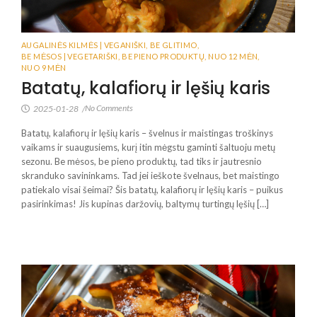
AUGALINĖS KILMĖS | VEGANIŠKI
,
BE GLITIMO
,
BE MĖSOS | VEGETARIŠKI
,
BE PIENO PRODUKTŲ
,
NUO 12 MĖN
,
NUO 9 MĖN
Batatų, kalafiorų ir lęšių karis
No Comments
2025-01-28
/
Batatų, kalafiorų ir lęšių karis – švelnus ir maistingas troškinys
vaikams ir suaugusiems, kurį itin mėgstu gaminti šaltuoju metų
sezonu. Be mėsos, be pieno produktų, tad tiks ir jautresnio
skranduko savininkams. Tad jei ieškote švelnaus, bet maistingo
patiekalo visai šeimai? Šis batatų, kalafiorų ir lęšių karis – puikus
pasirinkimas! Jis kupinas daržovių, baltymų turtingų lęšių […]