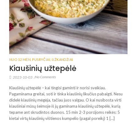
NUO 12 MĖN
,
PUSRYČIAI
,
UŽKANDŽIAI
Kiaušinių užtepėlė
No Comments
2023-10-03
/
Kiaušinių užtepėlė – kai tingisi gaminti ir norisi sveikiau.
Pagaminama greitai, soti ir tinka kiaušinių likučius pabaigti. Nesu
didelė kiaušinių mėgėja, tačiau juos valgau. O kai nusibosta virti
kiaušiniai mūsų šeimoje iš jų gaminama kiaušinių užtepėlė, kurią
tepame ant skrudintos duonos. 15 min 2-3 porcijoms reikės: 5
kietai virtų kiaušinių vištienos kumpelio (pagal poreikį) 1 […]