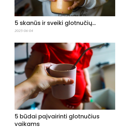
5 skanūs ir sveiki glotnučių…
2025-06-04
5 būdai paįvairinti glotnučius
vaikams