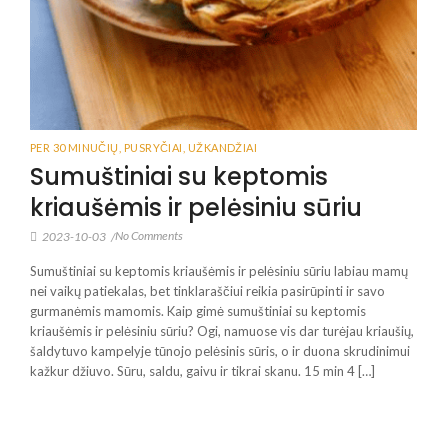
PER 30 MINUČIŲ
,
PUSRYČIAI
,
UŽKANDŽIAI
Sumuštiniai su keptomis
kriaušėmis ir pelėsiniu sūriu
No Comments
2023-10-03
/
Sumuštiniai su keptomis kriaušėmis ir pelėsiniu sūriu labiau mamų
nei vaikų patiekalas, bet tinklaraščiui reikia pasirūpinti ir savo
gurmanėmis mamomis. Kaip gimė sumuštiniai su keptomis
kriaušėmis ir pelėsiniu sūriu? Ogi, namuose vis dar turėjau kriaušių,
šaldytuvo kampelyje tūnojo pelėsinis sūris, o ir duona skrudinimui
kažkur džiuvo. Sūru, saldu, gaivu ir tikrai skanu. 15 min 4 […]