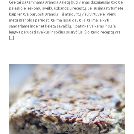
Greitai pagaminama granola galėtų būti vienas dažniausiai google
paieškoje ieškomų sveikų užkandžių receptų. Jei susimastytumėte
kaip lengva paruošti granolą – ji atsidurtų visų virtuvėje. Vienu
metu granolos paruošti galima labai daug, ją galima laikyti
sandariame inde net keletą savaičių, ji patinka vaikams ir su ja
lengva paruošti sveikus ir sočius pusryčius. Šio gėrio receptų yra
[…]