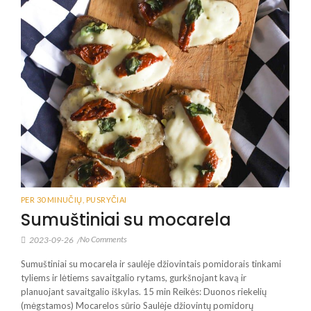
PER 30 MINUČIŲ
,
PUSRYČIAI
Sumuštiniai su mocarela
No Comments
2023-09-26
/
Sumuštiniai su mocarela ir saulėje džiovintais pomidorais tinkami
tyliems ir lėtiems savaitgalio rytams, gurkšnojant kavą ir
planuojant savaitgalio iškylas. 15 min Reikės: Duonos riekelių
(mėgstamos) Mocarelos sūrio Saulėje džiovintų pomidorų