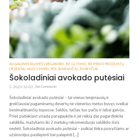
AUGALINĖS KILMĖS | VEGANIŠKI
,
BE GLITIMO
,
BE PIENO PRODUKTŲ
,
DESERTAI
,
NUO 12 MĖN
,
PER 30 MINUČIŲ
,
PUSRYČIAI
Šokoladiniai avokado putėsiai
No Comments
2023-10-03
/
Šokoladiniai avokado putėsiai – tai vienas lengviausių ir
greičiausiai pagaminamų desertų ne vienerius metus buvęs sveikai
besimaitinančių topuose. Saldūs, tačiau tuo pačiu ir labai gaivūs.
Prieš patiekiant visada paragaukite ir jei reikia dar pagardinkite
saldikliu, mažyliams iki 2 metukų rekomenduoju saldiklio išvis
nedėti. Šokoladiniai avokado putėsiai – puikiai tinka pusryčiams ar
užsinorėjus pasilepinti bei palepinti […]