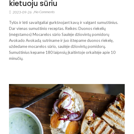
kietuoju sūriu
No Comments
2023-09-26
/
Tylūs ir lėti savaitgaliai gurkšnojant kavą ir valgant sumuštinius.
Dar vienas sumuštinio receptas. Reikės: Duonos riekelių
(mėgstamos) Mocarelos sūrio Saulėje džiovintų pomidorų
Avokado Avokadą sutriname ir juo ištepame duonos riekelę,
uždedame mocarelos sūrio, saulėje džiovintų pomidorų.
Sumuštinius kepame 180 laipnsių įkaitintoje orkaitėje apie 10
minučių.