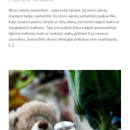
2023-10-02
/
Nicos salotų sumuštinis – paprastai tariant, tai nicos salotų
transportacija į sumuštinį. Šis nicos salotų sumuštinis puikiai tiks
kaip vasaros pietūs, iškylai ar šiltą dieną, kai norisi valgyti lauke ar
daugiabučio balkone. Taip pat puikiai tinka valgyti automobilyje
ilgesnių kelionių metu ar laukiant vaikų grįžtant iš jų vasaros
stovyklos. Sumuštinio skonis tiesiogiai priklauso nuo svarbiausių
[…]