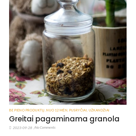
BE PIENO PRODUKTŲ
,
NUO 12 MĖN
,
PUSRYČIAI
,
UŽKANDŽIAI
Greitai pagaminama granola
No Comments
2023-09-28
/