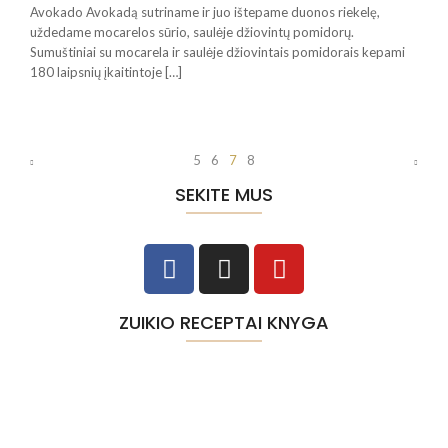
Avokado Avokadą sutriname ir juo ištepame duonos riekelę,
uždedame mocarelos sūrio, saulėje džiovintų pomidorų.
Sumuštiniai su mocarela ir saulėje džiovintais pomidorais kepami
180 laipsnių įkaitintoje […]
5
6
7
8
SEKITE MUS
ZUIKIO RECEPTAI KNYGA