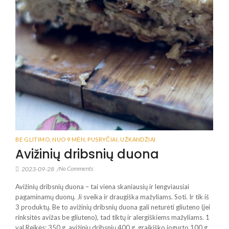
BE GLITIMO
,
NUO 9 MĖN
,
PUSRYČIAI
,
UŽKANDŽIAI
Avižinių dribsnių duona
No Comments
2023-09-28
/
Avižinių dribsnių duona – tai viena skaniausių ir lengviausiai
pagaminamų duonų. Ji sveika ir draugiška mažyliams. Soti. Ir tik iš
3 produktų. Be to avižinių dribsnių duona gali neturėti gliuteno (jei
rinksitės avižas be gliuteno), tad tiktų ir alergiškiems mažyliams. 1
val Reikės: 350 g. avižinių dribsnių 400 g. graikiško jogurto 100 g.