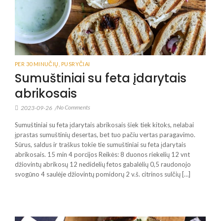
PER 30 MINUČIŲ
,
PUSRYČIAI
Sumuštiniai su feta įdarytais
abrikosais
No Comments
2023-09-26
/
Sumuštiniai su feta įdarytais abrikosais šiek tiek kitoks, nelabai
įprastas sumuštinių desertas, bet tuo pačiu vertas paragavimo.
Sūrus, saldus ir traškus tokie tie sumuštiniai su feta įdarytais
abrikosais. 15 min 4 porcijos Reikės: 8 duonos riekelių 12 vnt
džiovintų abrikosų 12 nedidelių fetos gabalėlių 0,5 raudonojo
svogūno 4 saulėje džiovintų pomidorų 2 v.š. citrinos sulčių […]