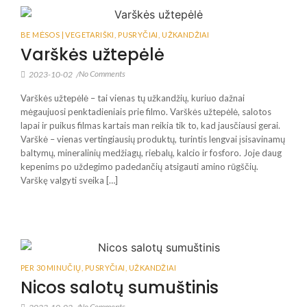
BE MĖSOS | VEGETARIŠKI
,
PUSRYČIAI
,
UŽKANDŽIAI
Varškės užtepėlė
No Comments
2023-10-02
/
Varškės užtepėlė – tai vienas tų užkandžių, kuriuo dažnai
mėgaujuosi penktadieniais prie filmo. Varškės užtepėlė, salotos
lapai ir puikus filmas kartais man reikia tik to, kad jausčiausi gerai.
Varškė – vienas vertingiausių produktų, turintis lengvai įsisavinamų
baltymų, mineralinių medžiagų, riebalų, kalcio ir fosforo. Joje daug
kepenims po uždegimo padedančių atsigauti amino rūgščių.
Varškę valgyti sveika […]
PER 30 MINUČIŲ
,
PUSRYČIAI
,
UŽKANDŽIAI
Nicos salotų sumuštinis
No Comments