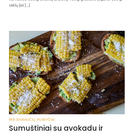
sėklų (jei […]
PER 30 MINUČIŲ
,
PUSRYČIAI
Sumuštiniai su avokadu ir