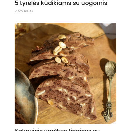
5 tyrelės kūdikiams su uogomis
2026-05-14
Kakavinis varškės tinginys su