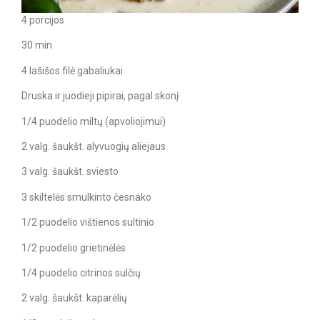
4 porcijos
30 min
4 lašišos filė gabaliukai
Druska ir juodieji pipirai, pagal skonį
1/4 puodelio miltų (apvoliojimui)
2 valg. šaukšt. alyvuogių aliejaus
3 valg. šaukšt. sviesto
3 skiltelės smulkinto česnako
1/2 puodelio vištienos sultinio
1/2 puodelio grietinėlės
1/4 puodelio citrinos sulčių
2 valg. šaukšt. kaparėlių