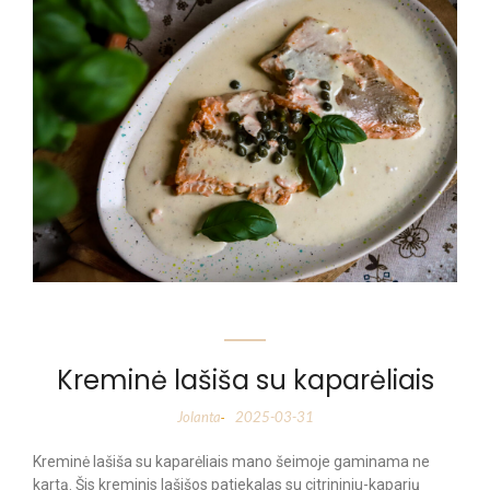
Kreminė lašiša su kaparėliais
Jolanta
2025-03-31
-
Kreminė lašiša su kaparėliais mano šeimoje gaminama ne
kartą. Šis kreminis lašišos patiekalas su citrininiu-kaparių