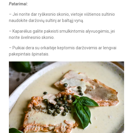
Patarimai:
– Jei norite dar ryškesnio skonio, vietoje vištienos sultinio
naudokite daržovių sultinį ar baltąjį vyną.
– Kaparėlius galite pakeisti smulkintomis alyvuogėmis, jei
norite švelnesnio skonio.
– Puikiai dera su orkaitėje keptomis daržovėmis ar lengvai
pakepintais špinatais.