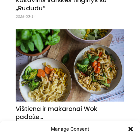
„Rududu“
2026-05-14
Vištiena ir makaronai Wok
padaže…
2026-05-14
Manage Consent