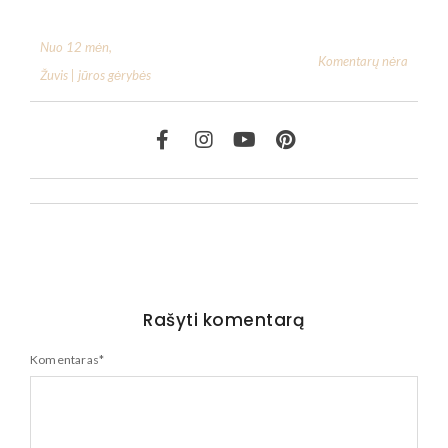
Nuo 12 mėn
,
Komentarų nėra
Žuvis | jūros gėrybės
Rašyti komentarą
Komentaras
*