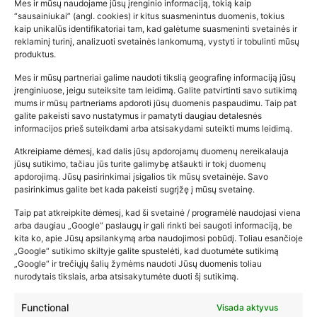
Mes ir mūsų naudojame jūsų įrenginio informaciją, tokią kaip
“sausainiukai” (angl. cookies) ir kitus suasmenintus duomenis, tokius
kaip unikalūs identifikatoriai tam, kad galėtume suasmeninti svetainės ir
reklaminį turinį, analizuoti svetainės lankomumą, vystyti ir tobulinti mūsų
produktus.
Mes ir mūsų partneriai galime naudoti tikslią geografinę informaciją jūsų
įrenginiuose, jeigu suteiksite tam leidimą. Galite patvirtinti savo sutikimą
mums ir mūsų partneriams apdoroti jūsų duomenis paspaudimu. Taip pat
galite pakeisti savo nustatymus ir pamatyti daugiau detalesnės
informacijos prieš suteikdami arba atsisakydami suteikti mums leidimą.
Atkreipiame dėmesį, kad dalis jūsų apdorojamų duomenų nereikalauja
Populiariausios parduotuvės
jūsų sutikimo, tačiau jūs turite galimybę atšaukti ir tokį duomenų
kūdikių tyrelės –…
apdorojimą. Jūsų pasirinkimai įsigalios tik mūsų svetainėje. Savo
pasirinkimus galite bet kada pakeisti sugrįžę į mūsų svetainę.
2026-02-22
Taip pat atkreipkite dėmesį, kad ši svetainė / programėlė naudojasi viena
arba daugiau „Google“ paslaugų ir gali rinkti bei saugoti informaciją, be
kita ko, apie Jūsų apsilankymą arba naudojimosi pobūdį. Toliau esančioje
„Google“ sutikimo skiltyje galite spustelėti, kad duotumėte sutikimą
„Google“ ir trečiųjų šalių žymėms naudoti Jūsų duomenis toliau
nurodytais tikslais, arba atsisakytumėte duoti šį sutikimą.
Functional
Visada aktyvus