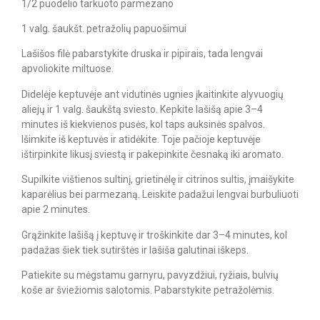
1/2 puodelio tarkuoto parmezano
1 valg. šaukšt. petražolių papuošimui
Lašišos filė pabarstykite druska ir pipirais, tada lengvai
apvoliokite miltuose.
Didelėje keptuvėje ant vidutinės ugnies įkaitinkite alyvuogių
aliejų ir 1 valg. šaukštą sviesto. Kepkite lašišą apie 3–4
minutes iš kiekvienos pusės, kol taps auksinės spalvos.
Išimkite iš keptuvės ir atidėkite. Toje pačioje keptuvėje
ištirpinkite likusį sviestą ir pakepinkite česnaką iki aromato.
Supilkite vištienos sultinį, grietinėlę ir citrinos sultis, įmaišykite
kaparėlius bei parmezaną. Leiskite padažui lengvai burbuliuoti
apie 2 minutes.
Grąžinkite lašišą į keptuvę ir troškinkite dar 3–4 minutes, kol
padažas šiek tiek sutirštės ir lašiša galutinai iškeps.
Patiekite su mėgstamu garnyru, pavyzdžiui, ryžiais, bulvių
koše ar šviežiomis salotomis. Pabarstykite petražolėmis.