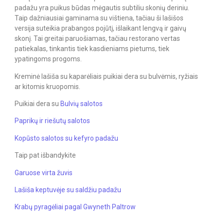
padažu yra puikus būdas mėgautis subtiliu skonių deriniu.
Taip dažniausiai gaminama su vištiena, tačiau ši lašišos
versija suteikia prabangos pojūtį, išlaikant lengvą ir gaivų
skonį. Tai greitai paruošiamas, tačiau restorano vertas
patiekalas, tinkantis tiek kasdieniams pietums, tiek
ypatingoms progoms.
Kreminė lašiša su kaparėliais puikiai dera su bulvėmis, ryžiais
ar kitomis kruopomis.
Puikiai dera su
Bulvių salotos
Paprikų ir riešutų salotos
Kopūsto salotos su kefyro padažu
Taip pat išbandykite
Garuose virta žuvis
Lašiša keptuvėje su saldžiu padažu
Krabų pyragėliai pagal Gwyneth Paltrow