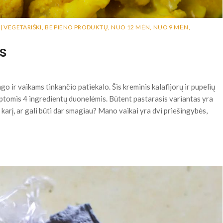
| VEGETARIŠKI
,
BE PIENO PRODUKTŲ
,
NUO 12 MĖN
,
NUO 9 MĖN
,
is
ingo ir vaikams tinkančio patiekalo. Šis kreminis kalafijorų ir pupelių
eptomis 4 ingredientų duonelėmis. Būtent pastarasis variantas yra
 karį, ar gali būti dar smagiau? Mano vaikai yra dvi priešingybės,