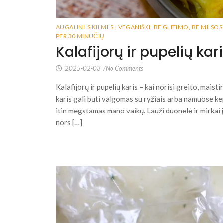
AUGALINĖS KILMĖS | VEGANIŠKI
,
BE GLITIMO
,
BE MĖSOS 
PER 30 MINUČIŲ
Kalafijorų ir pupelių kar
2025-02-03
/
No Comments
Kalafijorų ir pupelių karis – kai norisi greito, maist
karis gali būti valgomas su ryžiais arba namuose k
itin mėgstamas mano vaikų. Lauži duonelė ir mirkai į
nors […]