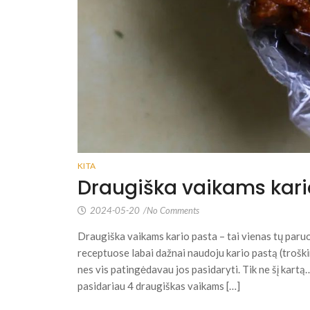
KITA
Draugiška vaikams kari
2024-05-20
/
No Comments
Draugiška vaikams kario pasta – tai vienas tų paruoš
receptuose labai dažnai naudoju kario pastą (troški
nes vis patingėdavau jos pasidaryti. Tik ne šį kartą…
pasidariau 4 draugiškas vaikams […]