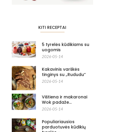
KITI RECEPTAI
5 tyrelės kūdikiams su
uogomis
2026-05-14
Kakavinis varškės
tinginys su „Rududu“
2026-05-14
Vištiena ir makaronai
Wok padaže…
2026-05-14
Populiariausios
parduotuvės kūdikių