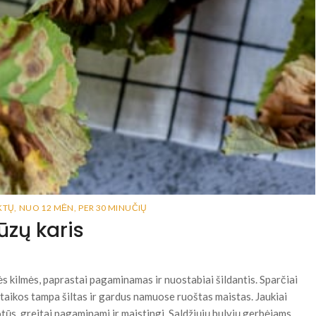
KTŲ
,
NUO 12 MĖN
,
PER 30 MINUČIŲ
ūzų karis
nės kilmės, paprastai pagaminamas ir nuostabiai šildantis. Sparčiai
taikos tampa šiltas ir gardus namuose ruoštas maistas. Jaukiai
otūs, greitai pagaminami ir maistingi. Saldžiųjų bulvių gerbėjams