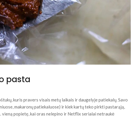
o pasta
tukų, kuris pravers visais metų laikais ir daugelyje patiekalų. Savo
niuose, makaronų patiekaluose) ir kiek kartų teko pirkti pastarąją,
 vieną popietę, kai oras nelepino ir Netflix serialai netraukė