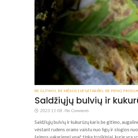
BE GLITIMO
,
BE MĖSOS | VEGETARIŠKI
,
BE PIENO PRODU
Saldžiųjų bulvių ir kukur
2023-11-08
/
No Comments
Saldžiųjų bulvių ir kukurūzų karis be gitimo, augali
vėstant rudens orams vaistu nuo ligų ir slogios nuo
šeimos vakarienei ypač tinka troškiniai, kurie yra s