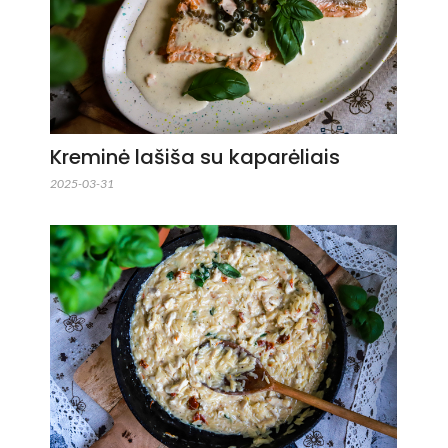
Kreminė lašiša su kaparėliais
2025-03-31