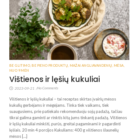
BE GLITIMO
,
BE PIENO PRODUKTŲ
,
MAŽAI ANGLIAVANDENIŲ
,
MĖSA
,
NUO 9 MĖN
Vištienos ir lęšių kukuliai
No Comments
2023-09-21
/
Vištienos ir lęšių kukuliai – tai receptas skirtas įvairių mėsos
kukulių gerbėjams ir mėgėjams. Tinka tiek vaikams, tiek
suaugusiems, prie patiekalo rekomenduoju sojų padažą, tačiau
tikrai galima gaminti ar rinktis kitą jums tinkantį padažą. Vištienos
ir lęšių kukuliai minkšti, purūs, greitai pagaminami ir pagardinti
lęšiais. 20 min 4 porcijos Kukuliams: 400 g vištienos šlaunelių
mėsos […]