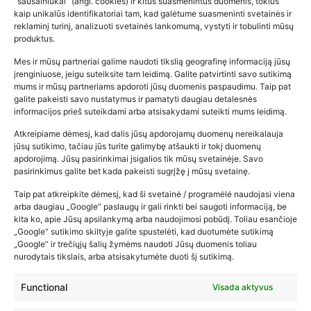
“sausainiukai” (angl. cookies) ir kitus suasmenintus duomenis, tokius
kaip unikalūs identifikatoriai tam, kad galėtume suasmeninti svetainės ir
reklaminį turinį, analizuoti svetainės lankomumą, vystyti ir tobulinti mūsų
produktus.
Mes ir mūsų partneriai galime naudoti tikslią geografinę informaciją jūsų
įrenginiuose, jeigu suteiksite tam leidimą. Galite patvirtinti savo sutikimą
mums ir mūsų partneriams apdoroti jūsų duomenis paspaudimu. Taip pat
galite pakeisti savo nustatymus ir pamatyti daugiau detalesnės
informacijos prieš suteikdami arba atsisakydami suteikti mums leidimą.
Atkreipiame dėmesį, kad dalis jūsų apdorojamų duomenų nereikalauja
jūsų sutikimo, tačiau jūs turite galimybę atšaukti ir tokį duomenų
Varškėčiai be glitimo
apdorojimą. Jūsų pasirinkimai įsigalios tik mūsų svetainėje. Savo
pasirinkimus galite bet kada pakeisti sugrįžę į mūsų svetainę.
2025-03-23
Taip pat atkreipkite dėmesį, kad ši svetainė / programėlė naudojasi viena
arba daugiau „Google“ paslaugų ir gali rinkti bei saugoti informaciją, be
kita ko, apie Jūsų apsilankymą arba naudojimosi pobūdį. Toliau esančioje
„Google“ sutikimo skiltyje galite spustelėti, kad duotumėte sutikimą
„Google“ ir trečiųjų šalių žymėms naudoti Jūsų duomenis toliau
nurodytais tikslais, arba atsisakytumėte duoti šį sutikimą.
Functional
Visada aktyvus