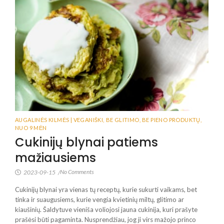
AUGALINĖS KILMĖS | VEGANIŠKI
,
BE GLITIMO
,
BE PIENO PRODUKTŲ
,
NUO 9 MĖN
Cukinijų blynai patiems
mažiausiems
No Comments
2023-09-15
/
Cukinijų blynai yra vienas tų receptų, kurie sukurti vaikams, bet
tinka ir suaugusiems, kurie vengia kvietinių miltų, glitimo ar
kiaušinių. Šaldytuve vieniša voliojosi jauna cukinija, kuri prašyte
prašėsi būti pagaminta. Nusprendžiau, jog ji virs mažojo princo