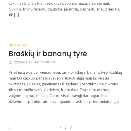
cukinijos blynais (na, tiesiog jos buvo permažai visai šeimai).
Cukinijų blynų receptų daugybė: įmantrių, paprastų ar su priedais,
tik […]
NUO 9 MĖN
Braškių ir bananų tyrė
No Comments
2023-09-14
/
Prieš jūsų akis dar vienas receptas – braškių ir bananų tyrė. Kūdikių
maistas kažkuo panašus į sveiką suaugusiųjų maistą: visada
skirtingas, šviežias, gaminamas iš geriausių produktų, be cukraus,
tik su trupučiu sveikųjų riebalų ir druskos. Dažnai su mažuoju
valgome tą patį maistą. Gal ne visai… savąjį dar pagardinu
džiovintais pomidorais, alyvuogėmis ar aštriais prieskoniais ir […]
7
8
9