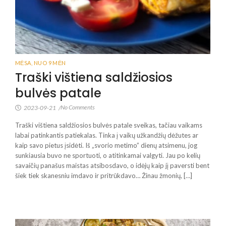
MĖSA
,
NUO 9 MĖN
Traški vištiena saldžiosios
bulvės patale
No Comments
2023-09-21
/
Traški vištiena saldžiosios bulvės patale sveikas, tačiau vaikams
labai patinkantis patiekalas. Tinka į vaikų užkandžių dėžutes ar
kaip savo pietus įsidėti. Iš „svorio metimo” dienų atsimenu, jog
sunkiausia buvo ne sportuoti, o atitinkamai valgyti. Jau po kelių
savaičių panašus maistas atsibosdavo, o idėjų kaip jį paversti bent
šiek tiek skanesniu imdavo ir pritrūkdavo… Žinau žmonių, […]