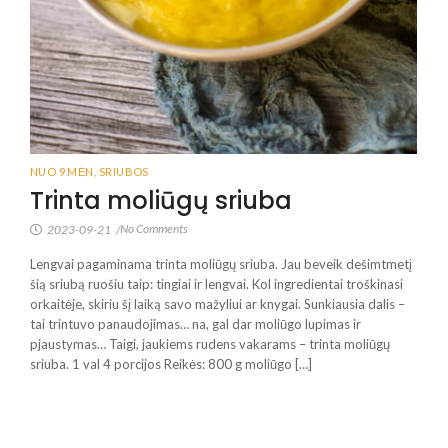
NUO 9 MĖN
,
SRIUBOS
Trinta moliūgų sriuba
No Comments
2023-09-21
/
Lengvai pagaminama trinta moliūgų sriuba. Jau beveik dešimtmetį
šią sriubą ruošiu taip: tingiai ir lengvai. Kol ingredientai troškinasi
orkaitėje, skiriu šį laiką savo mažyliui ar knygai. Sunkiausia dalis –
tai trintuvo panaudojimas… na, gal dar moliūgo lupimas ir
pjaustymas… Taigi, jaukiems rudens vakarams – trinta moliūgų
sriuba. 1 val 4 porcijos Reikės: 800 g moliūgo […]