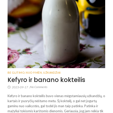
BE GLITIMO
,
NUO 9 MĖN
,
UŽKANDŽIAI
Kefyro ir banano kokteilis
No Comments
2023-09-17
/
Kefyro ir banano kokteilis buvo vienas mėgstamiausių užkandžių, o
kartais ir pusryčių nėštumo metu. Šį kokteilį, o gal net jogurtą
gaminu nuo vaikystės, gal todėl jis man taip patinka. Patinka ir
mažyliui tokiomis karštomis dienomis. Geriausia, jog jam reikia tik