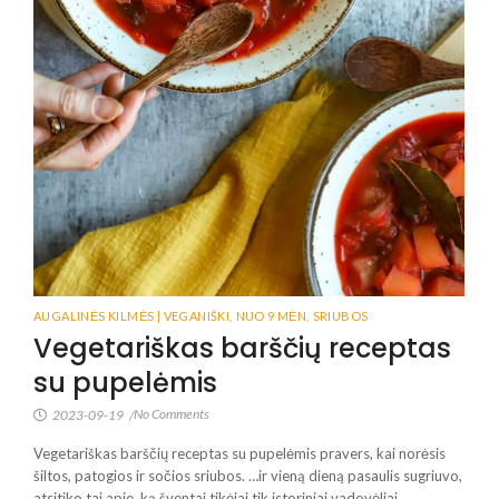
AUGALINĖS KILMĖS | VEGANIŠKI
,
NUO 9 MĖN
,
SRIUBOS
Vegetariškas barščių receptas
su pupelėmis
No Comments
2023-09-19
/
Vegetariškas barščių receptas su pupelėmis pravers, kai norėsis
šiltos, patogios ir sočios sriubos. …ir vieną dieną pasaulis sugriuvo,
atsitiko tai apie, ką šventai tikėjai tik istoriniai vadovėliai