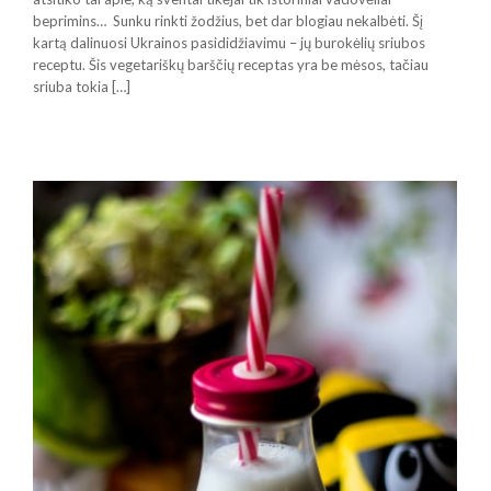
beprimins… Sunku rinkti žodžius, bet dar blogiau nekalbėti. Šį
kartą dalinuosi Ukrainos pasididžiavimu – jų burokėlių sriubos
receptu. Šis vegetariškų barščių receptas yra be mėsos, tačiau
sriuba tokia […]