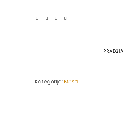
PRADŽIA
Kategorija:
Mėsa
MĖSA
,
NUO 12 MĖN
Vištienos peteliai su ryž
2024-11-18
/
No Comments