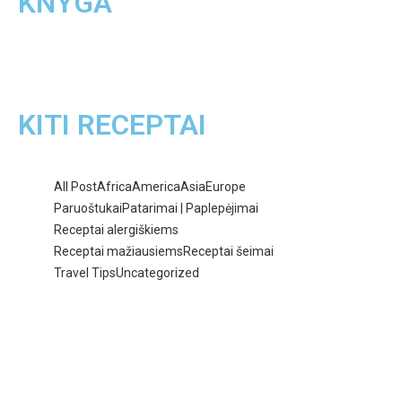
KNYGA
KITI RECEPTAI
All Post
Africa
America
Asia
Europe
Paruoštukai
Patarimai | Paplepėjimai
Receptai alergiškiems
Receptai mažiausiems
Receptai šeimai
Travel Tips
Uncategorized
Tobuli avižiniai sausainiai su
riešutų…
2026-01-26