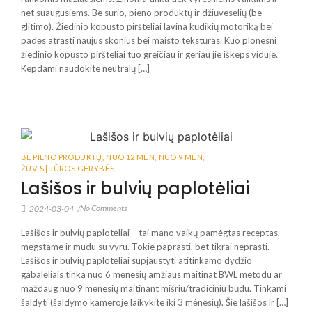
net suaugusiems. Be sūrio, pieno produktų ir džiūvesėlių (be
glitimo). Žiedinio kopūsto piršteliai lavina kūdikių motoriką bei
padės atrasti naujus skonius bei maisto tekstūras. Kuo plonesni
žiedinio kopūsto piršteliai tuo greičiau ir geriau jie iškeps viduje.
Kepdami naudokite neutralų […]
BE PIENO PRODUKTŲ
,
NUO 12 MĖN
,
NUO 9 MĖN
,
ŽUVIS | JŪROS GĖRYBĖS
Lašišos ir bulvių paplotėliai
No Comments
2024-03-04
/
Lašišos ir bulvių paplotėliai – tai mano vaikų pamėgtas receptas,
mėgstame ir mudu su vyru. Tokie paprasti, bet tikrai neprasti.
Lašišos ir bulvių paplotėliai supjaustyti atitinkamo dydžio
gabalėliais tinka nuo 6 mėnesių amžiaus maitinat BWL metodu ar
maždaug nuo 9 mėnesių maitinant mišriu/tradiciniu būdu. Tinkami
šaldyti (šaldymo kameroje laikykite iki 3 mėnesių). Šie lašišos ir […]