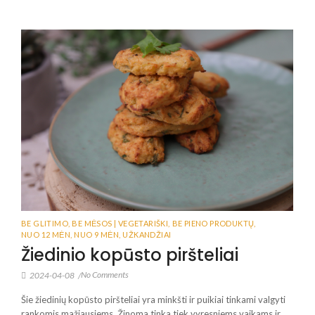
BE GLITIMO
,
BE MĖSOS | VEGETARIŠKI
,
BE PIENO PRODUKTŲ
,
NUO 12 MĖN
,
NUO 9 MĖN
,
UŽKANDŽIAI
Žiedinio kopūsto piršteliai
No Comments
2024-04-08
/
Šie žiedinių kopūsto piršteliai yra minkšti ir puikiai tinkami valgyti
rankomis mažiausiems. Žinoma tinka tiek vyresniems vaikams ir