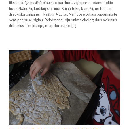
tiksliau idėją nusižiūrėjau nuo parduotuvėje parduodamų tokio
tipo užkandžių kūdikių skyriuje. Kaina tokių kandžių ne tokia ir
draugiška piniginei – kažkur 4 Eurai. Namuose tokius pagaminsite
bent per pusę pigiau. Rekomenduoju rinktis ekologiškus avižinius
dribsnius, nes kruopų neapdorosime. […]