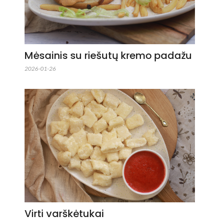
Mėsainis su riešutų kremo padažu
2026-01-26
Virti varškėtukai