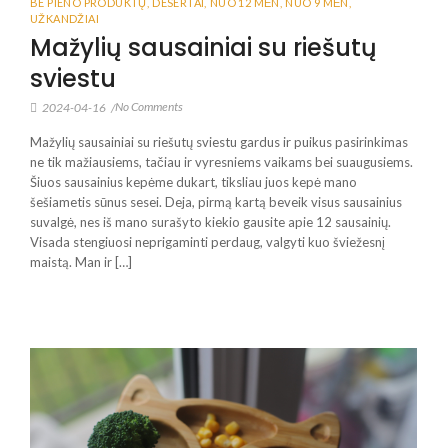
BE PIENO PRODUKTŲ
,
DESERTAI
,
NUO 12 MĖN
,
NUO 9 MĖN
,
UŽKANDŽIAI
Mažylių sausainiai su riešutų
sviestu
No Comments
2024-04-16
/
Mažylių sausainiai su riešutų sviestu gardus ir puikus pasirinkimas
ne tik mažiausiems, tačiau ir vyresniems vaikams bei suaugusiems.
Šiuos sausainius kepėme dukart, tiksliau juos kepė mano
šešiametis sūnus sesei. Deja, pirmą kartą beveik visus sausainius
suvalgė, nes iš mano surašyto kiekio gausite apie 12 sausainių.
Visada stengiuosi neprigaminti perdaug, valgyti kuo šviežesnį
maistą. Man ir […]