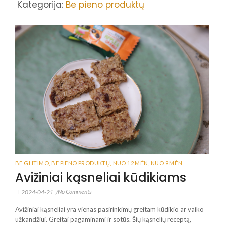
Kategorija:
Be pieno produktų
BE GLITIMO
,
BE PIENO PRODUKTŲ
,
NUO 12 MĖN
,
NUO 9 MĖN
Avižiniai kąsneliai kūdikiams
No Comments
2024-04-21
/
Avižiniai kąsneliai yra vienas pasirinkimų greitam kūdikio ar vaiko
užkandžiui. Greitai pagaminami ir sotūs. Šių kąsnelių receptą,