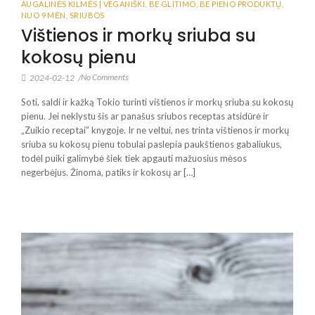
AUGALINĖS KILMĖS | VEGANIŠKI
,
BE GLITIMO
,
BE PIENO PRODUKTŲ
,
NUO 9 MĖN
,
SRIUBOS
Vištienos ir morkų sriuba su
kokosų pienu
No Comments
2024-02-12
/
Soti, saldi ir kažką Tokio turinti vištienos ir morkų sriuba su kokosų
pienu. Jei neklystu šis ar panašus sriubos receptas atsidūrė ir
„Zuikio receptai” knygoje. Ir ne veltui, nes trinta vištienos ir morkų
sriuba su kokosų pienu tobulai paslepia paukštienos gabaliukus,
todėl puiki galimybė šiek tiek apgauti mažuosius mėsos
negerbėjus. Žinoma, patiks ir kokosų ar […]