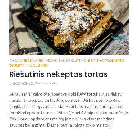
AUGALINĖS KILMĖS | VEGANIŠKI
,
BE GLITIMO
,
BE PIENO PRODUKTŲ
,
DESERTAI
,
NUO 12 MĖN
Riešutinis nekeptas tortas
No Comments
2024-02-12
/
Jei jau seniai galvojote išbandyti kokį RAW tortuką ir išsirinkau –
riešutinis nekeptas tortas Jūsų dėmesiui. Jei kas nežinote Raw
(angl.), „žalias”, „gyvas” maistas – tai toks maistas, kuris gali būti
termiškai apdorotas ne aukštesnėje nei 42 laipsnių temperatūroje.
Tokiu būdu apdorojant maistą jame išlieka visos maistinės
savybės bei enzimai. Dažnai būtina sąlyga tokio maisto […]