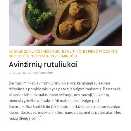
AUGALINĖS KILMĖS | VEGANIŠKI
,
BE GLITIMO
,
BE PIENO PRODUKTŲ
,
NUO 12 MĖN
,
NUO 9 MĖN
,
PER 30 MINUČIŲ
Avinžirnių rutuliukai
No Comments
2024-04-16
/
Šie maži minkšti avinžirnių rutuliukai yra gaminami su saulėje
džiovintais pomidorais ir yra patogūs valgyti rankomis. Pastarasis
niuansas labai aktualus mano šeimoje, nes mažoji jau keletą
mėnesių griežtai atsisako būti maitinama ir valgo pati.
Savarankiškai šaukšteliu (tik bando), o dažniausiai rankomis valgo
košes, daržoves, mėsytę ir kitus mano pagamintus patiekalus. Nuo
mažų dienų į jos […]