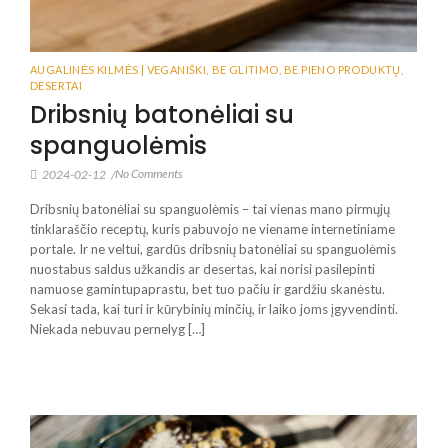
AUGALINĖS KILMĖS | VEGANIŠKI
,
BE GLITIMO
,
BE PIENO PRODUKTŲ
,
DESERTAI
Dribsnių batonėliai su
spanguolėmis
No Comments
2024-02-12
/
Dribsnių batonėliai su spanguolėmis – tai vienas mano pirmųjų
tinklaraščio receptų, kuris pabuvojo ne viename internetiniame
portale. Ir ne veltui, gardūs dribsnių batonėliai su spanguolėmis
nuostabus saldus užkandis ar desertas, kai norisi pasilepinti
namuose gamintupaprastu, bet tuo pačiu ir gardžiu skanėstu.
Sekasi tada, kai turi ir kūrybinių minčių, ir laiko joms įgyvendinti.
Niekada nebuvau pernelyg […]