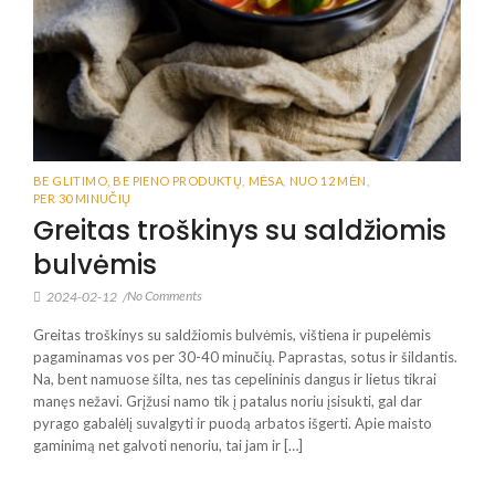
BE GLITIMO
,
BE PIENO PRODUKTŲ
,
MĖSA
,
NUO 12 MĖN
,
PER 30 MINUČIŲ
Greitas troškinys su saldžiomis
bulvėmis
No Comments
2024-02-12
/
Greitas troškinys su saldžiomis bulvėmis, vištiena ir pupelėmis
pagaminamas vos per 30-40 minučių. Paprastas, sotus ir šildantis.
Na, bent namuose šilta, nes tas cepelininis dangus ir lietus tikrai
manęs nežavi. Grįžusi namo tik į patalus noriu įsisukti, gal dar
pyrago gabalėlį suvalgyti ir puodą arbatos išgerti. Apie maisto
gaminimą net galvoti nenoriu, tai jam ir […]