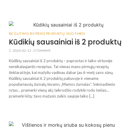
BE GLITIMO
,
BE PIENO PRODUKTŲ
,
NUO 9 MĖN
Kūdikių sausainiai iš 2 produktų
1 Comment
2024-02-12
/
Kūdikių sausainiai iš 2 produktų – paprastas ir laiko virtuvėje
nereikalaujantis receptas. Tai vienas mano pirmųjų receptų
tinklaraštyje, kai mažyliu vadinau dabar jau 6-metį savo sūnų.
Kūdikių sausainiai iš 2 produktų pabuvoje ir viename
populiariausių žurnalų tėvams „Mamos žurnalas”. Sekmadienio
rytas… pramerki vieną akį: laikrodžio rodyklė rodo šešias…
pramerki kitą: tavo mažasis zuikis saujoje laiko […]