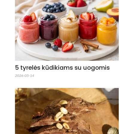
5 tyrelės kūdikiams su uogomis
2026-05-14