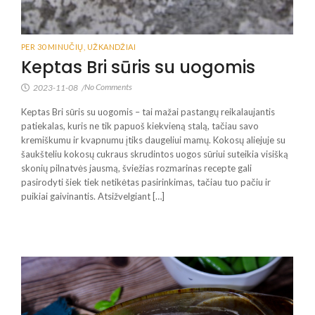
PER 30 MINUČIŲ
,
UŽKANDŽIAI
Keptas Bri sūris su uogomis
No Comments
2023-11-08
/
Keptas Bri sūris su uogomis – tai mažai pastangų reikalaujantis
patiekalas, kuris ne tik papuoš kiekvieną stalą, tačiau savo
kremiškumu ir kvapnumu įtiks daugeliui mamų. Kokosų aliejuje su
šaukšteliu kokosų cukraus skrudintos uogos sūriui suteikia visišką
skonių pilnatvės jausmą, šviežias rozmarinas recepte gali
pasirodyti šiek tiek netikėtas pasirinkimas, tačiau tuo pačiu ir
puikiai gaivinantis. Atsižvelgiant […]