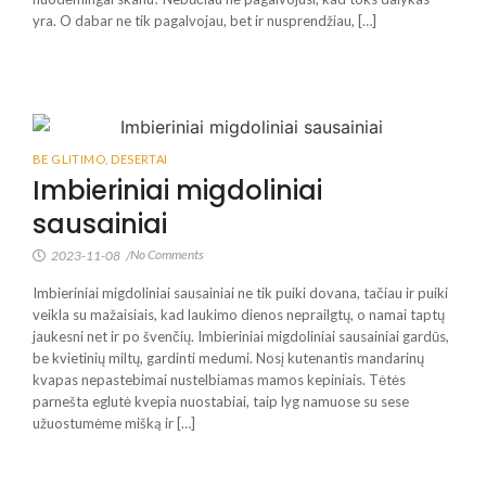
yra. O dabar ne tik pagalvojau, bet ir nusprendžiau, […]
BE GLITIMO
,
DESERTAI
Imbieriniai migdoliniai
sausainiai
No Comments
2023-11-08
/
Imbieriniai migdoliniai sausainiai ne tik puiki dovana, tačiau ir puiki
veikla su mažaisiais, kad laukimo dienos neprailgtų, o namai taptų
jaukesni net ir po švenčių. Imbieriniai migdoliniai sausainiai gardūs,
be kvietinių miltų, gardinti medumi. Nosį kutenantis mandarinų
kvapas nepastebimai nustelbiamas mamos kepiniais. Tėtės
parnešta eglutė kvepia nuostabiai, taip lyg namuose su sese
užuostumėme mišką ir […]