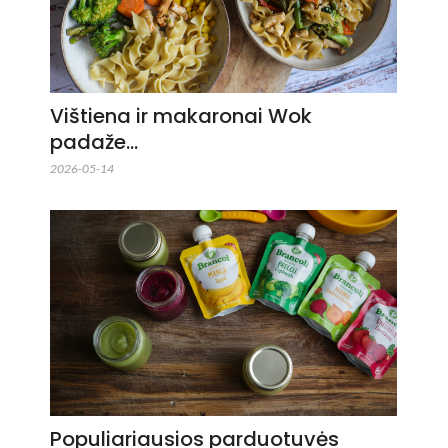
Vištiena ir makaronai Wok
padaže…
2026-05-14
Populiariausios parduotuvės