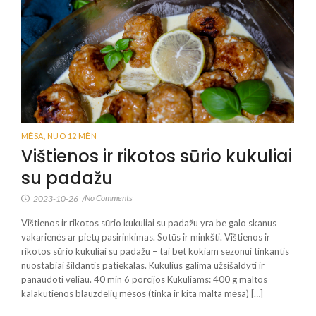
MĖSA
,
NUO 12 MĖN
Vištienos ir rikotos sūrio kukuliai
su padažu
No Comments
2023-10-26
/
Vištienos ir rikotos sūrio kukuliai su padažu yra be galo skanus
vakarienės ar pietų pasirinkimas. Sotūs ir minkšti. Vištienos ir
rikotos sūrio kukuliai su padažu – tai bet kokiam sezonui tinkantis
nuostabiai šildantis patiekalas. Kukulius galima užsišaldyti ir
panaudoti vėliau. 40 min 6 porcijos Kukuliams: 400 g maltos
kalakutienos blauzdelių mėsos (tinka ir kita malta mėsa) […]