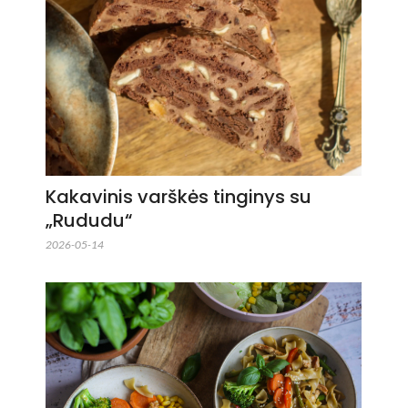
Kakavinis varškės tinginys su
„Rududu“
2026-05-14