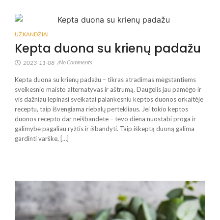
UŽKANDŽIAI
Kepta duona su krienų padažu
No Comments
2023-11-08
/
Kepta duona su krienų padažu – tikras atradimas mėgstantiems
sveikesnio maisto alternatyvas ir aštrumą. Daugelis jau pamėgo ir
vis dažniau lepinasi sveikatai palankesniu keptos duonos orkaitėje
receptu, taip išvengiama riebalų pertekliaus. Jei tokio keptos
duonos recepto dar neišbandėte – tėvo diena nuostabi proga ir
galimybė pagaliau ryžtis ir išbandyti. Taip iškeptą duoną galima
gardinti varške, […]