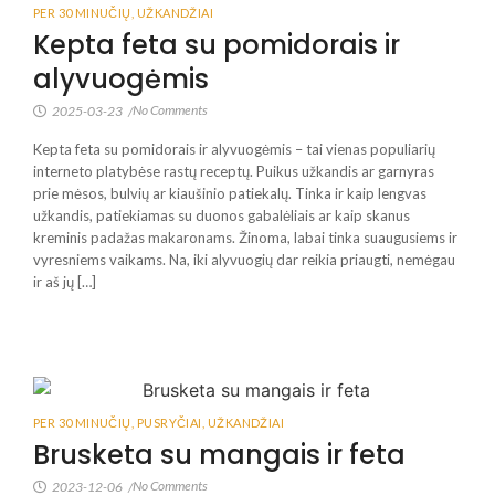
PER 30 MINUČIŲ
,
UŽKANDŽIAI
Kepta feta su pomidorais ir
alyvuogėmis
No Comments
2025-03-23
/
Kepta feta su pomidorais ir alyvuogėmis – tai vienas populiarių
interneto platybėse rastų receptų. Puikus užkandis ar garnyras
prie mėsos, bulvių ar kiaušinio patiekalų. Tinka ir kaip lengvas
užkandis, patiekiamas su duonos gabalėliais ar kaip skanus
kreminis padažas makaronams. Žinoma, labai tinka suaugusiems ir
vyresniems vaikams. Na, iki alyvuogių dar reikia priaugti, nemėgau
ir aš jų […]
PER 30 MINUČIŲ
,
PUSRYČIAI
,
UŽKANDŽIAI
Brusketa su mangais ir feta
No Comments
2023-12-06
/