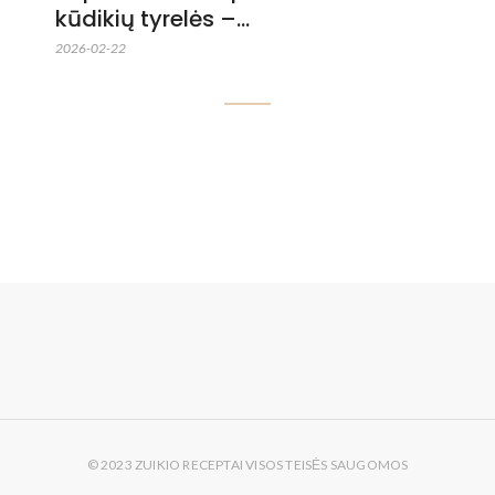
kūdikių tyrelės –…
2026-02-22
© 2023 ZUIKIO RECEPTAI VISOS TEISĖS SAUGOMOS