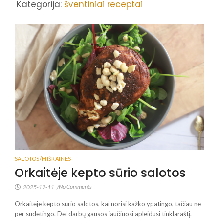
Kategorija:
šventiniai receptai
SALOTOS/MIŠRAINĖS
Orkaitėje kepto sūrio salotos
No Comments
2025-12-11
/
Orkaitėje kepto sūrio salotos, kai norisi kažko ypatingo, tačiau ne
per sudėtingo. Dėl darbų gausos jaučiuosi apleidusi tinklaraštį.