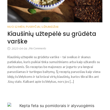
NUO 12 MĖN
,
PUSRYČIAI
,
UŽKANDŽIAI
Kiaušinių užtepėlė su grūdėta
varške
No Comments
2025-04-06
/
Kiaušinių užtepėlė su grūdėta varške – tai sveikas ir skanus
patiekalas, kuris puikiai tinka sumuštiniams arba kaip užkandis su
daržovėmis. Šis receptas be majonezo ar jogurto yra lengvai
paruošiamas ir turtingas baltymų. Šį receptą paruošiau kaip viena
idėjų šv.Velykoms ir tai krūvai virtų kiaušinių, kurios tikrai liks ant
Jūsų stalo. Kalbant apie šv.Velykas, nors jos […]