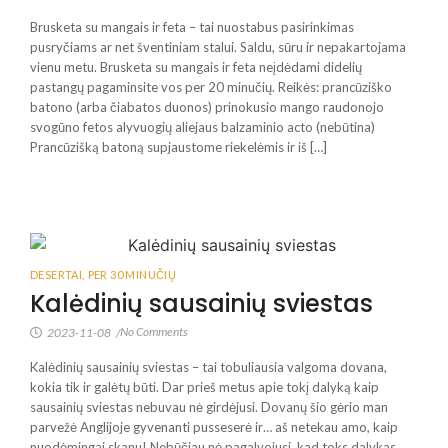
Brusketa su mangais ir feta – tai nuostabus pasirinkimas
pusryčiams ar net šventiniam stalui. Saldu, sūru ir nepakartojama
vienu metu. Brusketa su mangais ir feta neįdėdami didelių
pastangų pagaminsite vos per 20 minučių. Reikės: prancūziško
batono (arba čiabatos duonos) prinokusio mango raudonojo
svogūno fetos alyvuogių aliejaus balzaminio acto (nebūtina)
Prancūzišką batoną supjaustome riekelėmis ir iš […]
DESERTAI
,
PER 30 MINUČIŲ
Kalėdinių sausainių sviestas
No Comments
2023-11-08
/
Kalėdinių sausainių sviestas – tai tobuliausia valgoma dovana,
kokia tik ir galėtų būti. Dar prieš metus apie tokį dalyką kaip
sausainių sviestas nebuvau nė girdėjusi. Dovanų šio gėrio man
parvežė Anglijoje gyvenanti pusseserė ir… aš netekau amo, kaip
nuodėmingai skanu! Nebūčiau nė pagalvojusi, kad toks dalykas