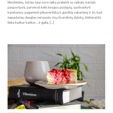
Nesiteisinu, tačiau tarp noro laiką praleisti su vaikais, kartais
pasportuoti, parversti kelis knygos puslapių, susitvarkyti
kambarius, pagaminti pilnavertišką ir gardžią vakarienę ir to, kad
nepadariau daugiau nei pusės visų išvardintų dalykų, tinklaraštis
lieka kažkur kažkur… ir gaila, […]