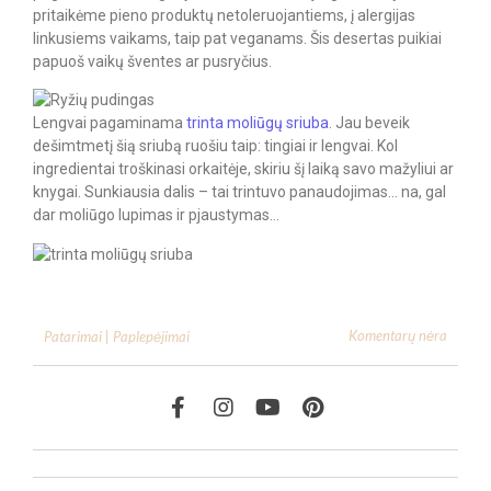
pritaikėme pieno produktų netoleruojantiems, į alergijas
linkusiems vaikams, taip pat veganams. Šis desertas puikiai
papuoš vaikų šventes ar pusryčius.
Lengvai pagaminama
trinta moliūgų sriuba
. Jau beveik
dešimtmetį šią sriubą ruošiu taip: tingiai ir lengvai. Kol
ingredientai troškinasi orkaitėje, skiriu šį laiką savo mažyliui ar
knygai. Sunkiausia dalis – tai trintuvo panaudojimas… na, gal
dar moliūgo lupimas ir pjaustymas…
Komentarų nėra
Patarimai | Paplepėjimai