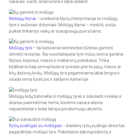
vakarais. Gardi, cinamoninė ir labai šildanti.
Moliūgų blynai
– sveikesnė blynų interpretacija su moliūgų
tyre ir avižiniais dribsniais. Moliūgų blynai – minkšti, sotūs,
puikiai tinkantys vaikų ar suaugusiųjų pusryčiams.
Moliūgų tyrė
– tai kiekvienai šeimininkei būtinas gaminti
išmokti receptas. Šia nuostabiausia tyre mūsų šeima gardina
blynus, kepinius, mėsos ir makaronų patiekalus. Tinka
kūdikiams kaip pirmoji košė ar priedas prie kruopų, mėsos ar
kitų dažovių košių. Moliūgų tyrė pagaminama labai lengva ir
visada verta turėti jos ir šaldymo kameroje.
Moliūgų ledų batonėliai iš moliūgų tyrės ir šokolado sveikas ir
skanus pasirinkimas tiems, kuriems vasara ateina
nepastebėtai ir ledai tampa privalomuoju akcentu.
Ryžių pudingas su moliūgais
– klasikinį ryžių pudingo desertas
pagardintas moliūgo tyre. Pakeitėme dalį ingredientų ir