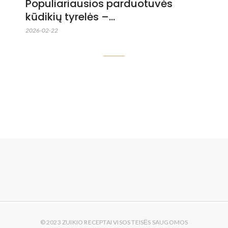
Populiariausios parduotuvės
kūdikių tyrelės –…
2026-02-22
© 2023 ZUIKIO RECEPTAI VISOS TEISĖS SAUGOMOS