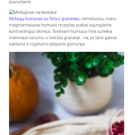
pusryčiams.
Moliūgų humusas su feta ir granatais
, nemeluosiu, mano
mėgstamiausias humuso receptas puikiai sujungiantis
kontrastingus skonius. Švelniam humusui feta suteikia
malonaus sūrumo, o šviežūs granatai… na, jie tarsi gaivus
saldumo ir rūgštumo pliūpsnis gomuryje.