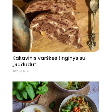
Kakavinis varškės tinginys su
„Rududu“
2026-05-14