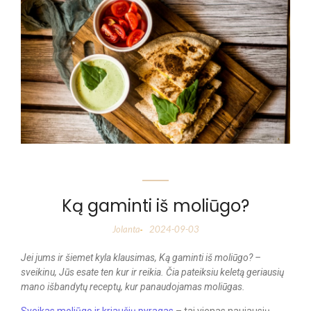
Ką gaminti iš moliūgo?
Jolanta
2024-09-03
-
Jei jums ir šiemet kyla klausimas, Ką gaminti iš moliūgo? –
sveikinu, Jūs esate ten kur ir reikia. Čia pateiksiu keletą geriausių
mano išbandytų receptų, kur panaudojamas moliūgas.