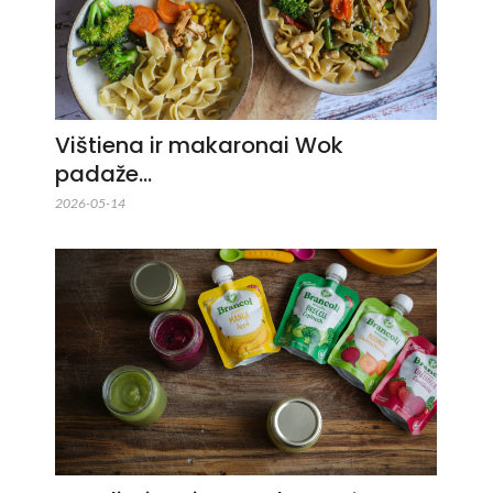
Vištiena ir makaronai Wok
padaže…
2026-05-14