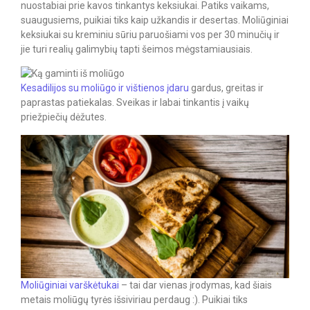
nuostabiai prie kavos tinkantys keksiukai. Patiks vaikams,
suaugusiems, puikiai tiks kaip užkandis ir desertas. Moliūginiai
keksiukai su kreminiu sūriu paruošiami vos per 30 minučių ir
jie turi realių galimybių tapti šeimos mėgstamiausiais.
Kesadilijos su moliūgo ir vištienos įdaru
gardus, greitas ir
paprastas patiekalas. Sveikas ir labai tinkantis į vaikų
priežpiečių dėžutes.
Moliūginiai varškėtukai
– tai dar vienas įrodymas, kad šiais
metais moliūgų tyrės išsiviriau perdaug :). Puikiai tiks