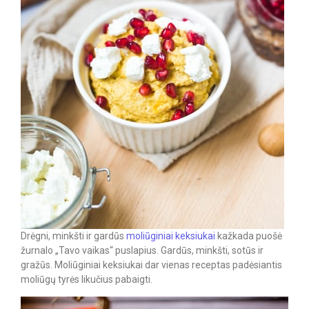
Drėgni, minkšti ir gardūs
moliūginiai keksiukai
kažkada puošė
žurnalo „Tavo vaikas“ puslapius. Gardūs, minkšti, sotūs ir
gražūs. Moliūginiai keksiukai dar vienas receptas padėsiantis
moliūgų tyrės likučius pabaigti.