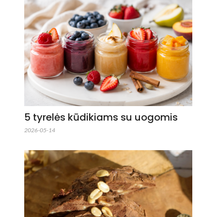
5 tyrelės kūdikiams su uogomis
2026-05-14