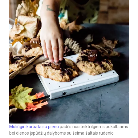
Moliūginė arbata su pienu
padės nusiteikti ilgiems pokalbiams
bei dienos įspūdžių dalyboms su šeima šaltais rudenio