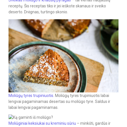
Sveikas moliūgo ir kriaušių pyragas
– tai vienas naujausių
receptų. Šis receptas tiks ir jei ieškote skanaus ir sveiko
deserto. Drėgnas, turtingo skonio.
Moliūgų tyrės trupiniuotis.
Moliūgų tyrės trupiniuotis labai
lengvai pagaminamas desertas su moliūgo tyre. Saldus ir
labai lengvai pagaminamas.
Moliūginiai keksiukai su kreminiu sūriu
– minkšti, gardūs ir